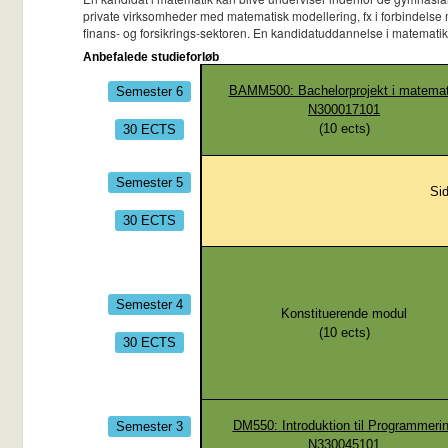
private virksomheder med matematisk modellering, fx i forbindelse 
finans- og forsikrings-sektoren. En kandidatuddannelse i matematik
Anbefalede studieforløb
Semester 6
BAMM500: Bachelorprojekt i matemat
N300017101
30 ECTS
(
10
ects)
Semester 5
Sid
30 ECTS
Semester 4
Konstituerende modul
(
10
ects)
30 ECTS
Semester 3
DM550: Introduktion til Programmeri
N330045101