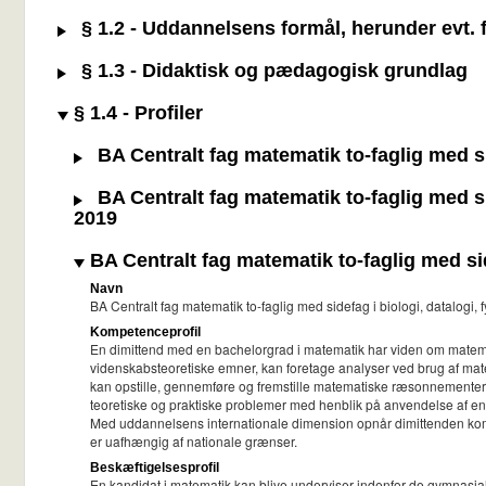
§ 1.2 - Uddannelsens formål, herunder evt. f
§ 1.3 - Didaktisk og pædagogisk grundlag
§ 1.4 - Profiler
BA Centralt fag matematik to-faglig med si
BA Centralt fag matematik to-faglig med si
2019
BA Centralt fag matematik to-faglig med sid
Navn
BA Centralt fag matematik to-faglig med sidefag i biologi, datalogi,
Kompetenceprofil
En dimittend med en bachelorgrad i matematik har viden om matem
videnskabsteoretiske emner, kan foretage analyser ved brug af mate
kan opstille, gennemføre og fremstille matematiske ræsonnementer 
teoretiske og praktiske problemer med henblik på anvendelse af en
Med uddannelsens internationale dimension opnår dimittenden kompe
er uafhængig af nationale grænser.
Beskæftigelsesprofil
En kandidat i matematik kan blive underviser indenfor de gymnasia