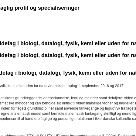
aglig profil og specialiseringer
defag i biologi, datalogi, fysik, kemi eller uden for
defag i biologi, datalogi, fysik, kemi eller uden for
efag i biologi, datalogi, fysik, kemi eller uden for 
 fysik, kemi eller uden for naturvidenskab - optag 1. september 2016 og 2017
atikkens grundlæggende vidensdannelse, teori og metoder samt detaljeret viden 
matiske metoder og kan forholde sig kritisk til videnskabelige teorier og modelle
inden for fagets grunddiscipliner samt anvende tankegange og fagudtryk fra fage
 egnet matematisk model samt formidle matematisk tankegang skriftligt og mundtlig
tencer til at håndtere faglige og personlige relationer i ikke-danske kulturelle 
le uddannelser (STX, HHX, HTX, HF) samt læreruddannelsen (UCC'er). Endvidere vil