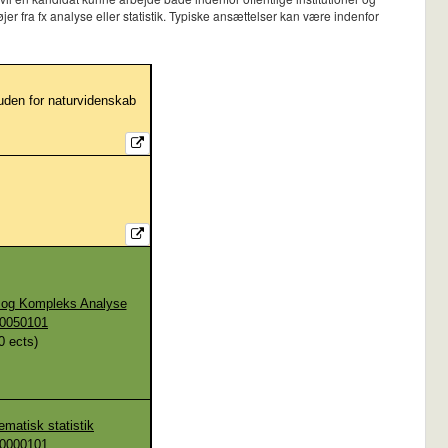
fra fx analyse eller statistik. Typiske ansættelser kan være indenfor
r uden for naturvidenskab
 og Kompleks Analyse
0050101
0
ects)
matisk statistik
0000101