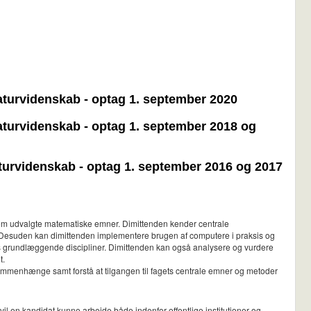
 naturvidenskab - optag 1. september 2020
 naturvidenskab - optag 1. september 2018 og
naturvidenskab - optag 1. september 2016 og 2017
om udvalgte matematiske emner. Dimittenden kender centrale
r. Desuden kan dimittenden implementere brugen af computere i praksis og
ts grundlæggende discipliner. Dimittenden kan også analysere og vurdere
t.
sammenhænge samt forstå at tilgangen til fagets centrale emner og metoder
 en kandidat kunne arbejde både indenfor offentlige institutioner og