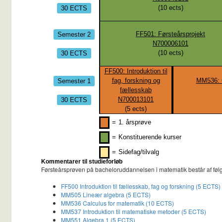
30 ECTS
(
10
ects)
Semester 2
FF501: Førsteårsprojekt
N700006101
30 ECTS
(
10
ects)
FF500: Introduktion til
Semester 1
fag, forskning og
MM536: C
fællesskab
30 ECTS
N700013101
(
5
ects)
=
1. årsprøve
=
Konstituerende kurser
=
Sidefag/tilvalg
Kommentarer til studieforløb
Førsteårsprøven på bacheloruddannelsen i matematik består af føl
FF500 Introduktion til fællesskab, fag og forskning (5 ECTS)
MM505 Lineær algebra (5 ECTS)
MM536 Calculus for matematik (10 ECTS)
MM537 Introduktion til matematiske metoder (5 ECTS)
MM551 Algebra 1 (5 ECTS)