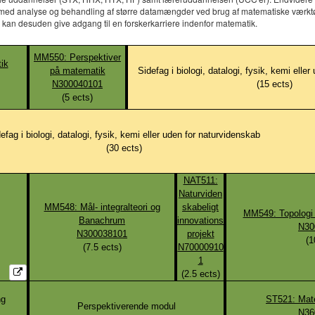
med analyse og behandling af større datamængder ved brug af matematiske værktøjer 
 kan desuden give adgang til en forskerkarriere indenfor matematik.
MM550: Perspektiver
ik
på matematik
Sidefag i biologi, datalogi, fysik, kemi elle
N300040101
(
15
ects)
(
5
ects)
efag i biologi, datalogi, fysik, kemi eller uden for naturvidenskab
(
30
ects)
NAT511:
Naturviden
MM548: Mål- integralteori og
skabeligt
MM549: Topologi
Banachrum
innovations
N30
N300038101
projekt
(
1
(
7.5
ects)
N70000910
1
(
2.5
ects)
ng
ST521: Mate
Perspektiverende modul
N36