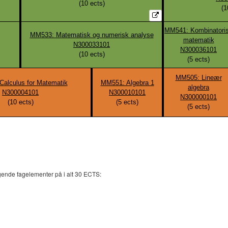
(
10
ects)
(
1
MM541: Kombinatori
MM533: Matematisk og numerisk analyse
matematik
N300033101
N300036101
(
10
ects)
(
5
ects)
MM505: Lineær
alculus for Matematik
MM551: Algebra 1
algebra
N300004101
N300010101
N300000101
(
10
ects)
(
5
ects)
(
5
ects)
gende fagelementer på i alt 30 ECTS: