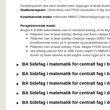
Førsteårsprøven skal være bestået inden udgangen af første studieå
Studiestartsprøve
: I forbindelse med FF500 Introduktion til fag, f
Konstituerende modul:
Indeholder MM507 Differentialligninger og
Perspektiverende modul:
Bruges til at stifte bekendtskab med et intenderet sidefag ud fra fø
Påtænker man at læse sidefag i Biologi eller Kemi, vælges 
Påtænker man at læse sidefag i Datalogi, vælges DM507 Algo
konstituerende modul på 3. semester og perspektiverende 
Påtænker man at læse sidefag i Fysik, vælges FY529 Grun
Ved sidefag udenfor NAT er dette modul valgfrit. Fx MM546 P
Kurver og flader således at det valgfrie modul ligger på 4.
BA Sidefag i matematik for centralt fag i 
BA Sidefag i matematik for centralt fag i 
BA Sidefag i matematik for centralt fag i 
BA Sidefag i matematik for centralt fag i 
BA Sidefag i matematik for centralt fag i 