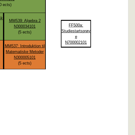
0
ects)
sk
MM539: Algebra 2
FF500a:
N300034101
Studiestartsprøv
(
5
ects)
e
N700002101
MM537: Introduktion til
Matematiske Metoder
N300005101
(
5
ects)