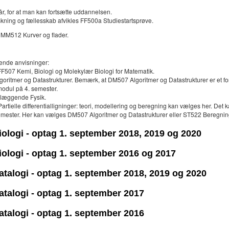
r, for at man kan fortsætte uddannelsen.
orskning og fællesskab afvikles FF500a Studiestartsprøve.
 MM512 Kurver og flader.
lgende anvisninger:
FF507 Kemi, Biologi og Molekylær Biologi for Matematik.
ritmer og Datastrukturer. Bemærk, at DM507 Algoritmer og Datastrukturer er et f
modul på 4. semester.
dlæggende Fysik.
artielle differentialligninger: teori, modellering og beregning kan vælges her. D
 semester. Her kan vælges DM507 Algoritmer og Datastrukturer eller ST522 Beregnin
biologi - optag 1. september 2018, 2019 og 2020
biologi - optag 1. september 2016 og 2017
datalogi - optag 1. september 2018, 2019 og 2020
datalogi - optag 1. september 2017
datalogi - optag 1. september 2016