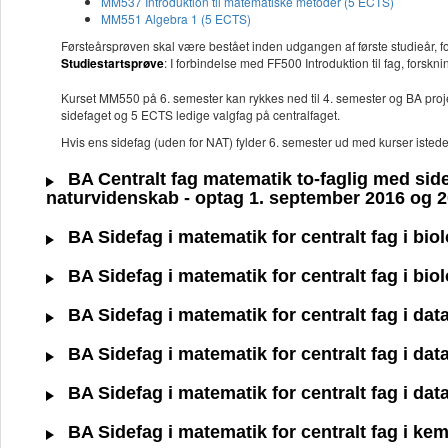
MM537 Introduktion til matematiske metoder (5 ECTS)
MM551 Algebra 1 (5 ECTS)
Førsteårsprøven skal være bestået inden udgangen af første studieår, f
Studiestartsprøve
: I forbindelse med FF500 Introduktion til fag, forsk
Kurset MM550 på 6. semester kan rykkes ned til 4. semester og BA pro
sidefaget og 5 ECTS ledige valgfag på centralfaget.
Hvis ens sidefag (uden for NAT) fylder 6. semester ud med kurser istedet 
BA Centralt fag matematik to-faglig med sidefa
naturvidenskab - optag 1. september 2016 og 
BA Sidefag i matematik for centralt fag i bio
BA Sidefag i matematik for centralt fag i bio
BA Sidefag i matematik for centralt fag i dat
BA Sidefag i matematik for centralt fag i dat
BA Sidefag i matematik for centralt fag i dat
BA Sidefag i matematik for centralt fag i ke