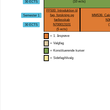
30 ECTS
(
10
ects)
FF500: Introduktion til
Semester 1
fag, forskning og
MM536: Calc
fællesskab
N3
30 ECTS
N700013101
(
(
5
ects)
=
1. årsprøve
=
Valgfag
=
Konstituerende kurser
=
Sidefag/tilvalg