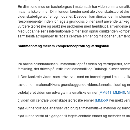
En dimittend med en bachelorgrad i matematik har viden om matematik
matematiske emner. Dimittenden kender centrale videnskabsteoretiske em
videnskabelige teorier og modeller. Desuden kan dimittenden implement
ræsonnementer inden for fagets grunddiscipliner samt anvende tankega
vurdere teoretiske og praktiske problemer med henblik på anvendelse a
Med uddannelsens internationale dimension opnår dimittenden kompeten
samt forstå at tilgangen til fagets centrale emner og metoder er uafhæn
Sammenhæng mellem kompetenceprofil og læringsmål
På bacheloruddannelsen i matematik opnås viden og færdigheder, som na
forskning, der drives på Institut for Matematik og Datalogi. Kurser nævnt 
1.Den konkrete viden, som erhverves med en bachelorgrad i matematik 
a)viden om matematikkens grundlæggende vidensdannelse, teori og m
b)detaljeret viden om udvalgte matematiske emner (
MM541
,
MM548
,
M
c)viden om centrale videnskabsteoretiske emner
(MM550
Perspektiver 
d)at kunne foretage analyser ved brug af matematiske metoder og forholde
e)at kunne forstå at tilgangen til fagets centrale emner og metoder er 