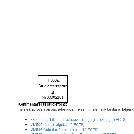
FF500a:
Studiestartsprøv
e
N700002101
Kommentarer til studieforløb
Førsteårsprøven på bacheloruddannelsen i matematik består af følgend
FF500 Introduktion til fællesskab, fag og forskning (5 ECTS)
MM505 Lineær algebra (5 ECTS)
MM536 Calculus for matematik (10 ECTS)