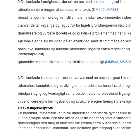
2.De konkrete færdigheder, der erhverves med en bachelorgrad i matemat
a)implementere brugen af computere i praksis (
DM550
,
MM533
)
b)opstille, gennemføre og fremstille matematiske ræsonnementer inden f
c)anvende tankegange og fagudtryk fra fagets grundlæggende disciplin
d)analysere og vurdere teoretiske og praktiske problemer med henblik
e)kunne tilegne sig ny viden på en effektiv og selvstændig måde og k
f)beskrive, formulere og formidle problemstillinger til enten fagfæller o
Bachelorprojekt)
g)formidle matematisk tankegang skriftligt og mundtligt (
MM533
,
MM53
3.De konkrete kompetencer, der erhverves med en bachelorgrad i matema
a)håndtere komplekse og udviklingsorienterede situationer i studie-
b)indgå i fagligt og tværfagligt samarbejde med en professionel tilgan
c)identificere egne læringsbehov og strukturere egen læring i forskellig
Beskæftigelsesprofil
En kandidat i matematik kan blive underviser indenfor de gymnasiale 
kunne arbejde både indenfor offentlige institutioner og private virkso
datamængder ved brug af matematiske værktøjer fra fx analyse eller stat
kandidatuddannelse i matematik kan desuden give adgang til en forsker