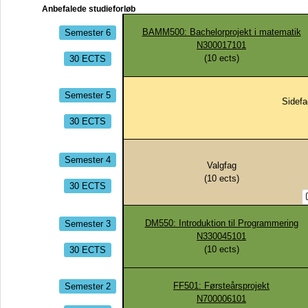
Anbefalede studieforløb
Semester 6
BAMM500: Bachelorprojekt i matematik
N300017101
30 ECTS
(
10
ects)
Semester 5
Sidefa
30 ECTS
Semester 4
Valgfag
(
10
ects)
30 ECTS
Semester 3
DM550: Introduktion til Programmering
N330045101
30 ECTS
(
10
ects)
Semester 2
FF501: Førsteårsprojekt
N700006101