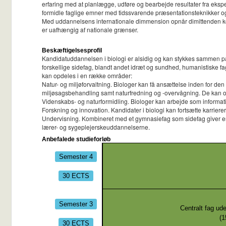
erfaring med at planlægge, udføre og bearbejde resultater fra eks
formidle faglige emner med tidssvarende præsentationsteknikker og
Med uddannelsens internationale dimmension opnår dimittenden komp
er uafhængig af nationale grænser.
Beskæftigelsesprofil
Kandidatuddannelsen i biologi er alsidig og kan stykkes sammen på
forskellige sidefag, blandt andet idræt og sundhed, humanistiske fag
kan opdeles i en række områder:
Natur- og miljøforvaltning. Biologer kan få ansættelse inden for den
miljøsagsbehandling samt naturfredning og -overvågning. De kan og
Videnskabs- og naturformidling. Biologer kan arbejde som informa
Forskning og innovation. Kandidater i biologi kan fortsætte karrie
Undervisning. Kombineret med et gymnasiefag som sidefag giver en k
lærer- og sygeplejerskeuddannelserne.
Anbefalede studieforløb
Semester 4
30 ECTS
Semester 3
Centralt fag ud
(
1
30 ECTS