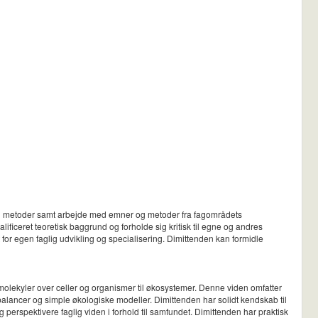
 og metoder samt arbejde med emner og metoder fra fagområdets
ificeret teoretisk baggrund og forholde sig kritisk til egne og andres
or egen faglig udvikling og specialisering. Dimittenden kan formidle
molekyler over celler og organismer til økosystemer. Denne viden omfatter
alancer og simple økologiske modeller. Dimittenden har solidt kendskab til
 perspektivere faglig viden i forhold til samfundet. Dimittenden har praktisk