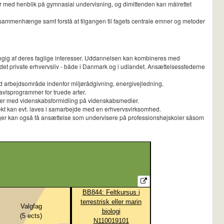
er med henblik på gymnasial undervisning, og dimittenden kan målrettet
 sammenhænge samt forstå at tilgangen til fagets centrale emner og metoder
ængig af deres faglige interesser. Uddannelsen kan kombineres med
i det private erhvervsliv - både i Danmark og i udlandet. Ansættelsesstederne
 med arbejdsområde indenfor miljørådgivning, energivejledning,
vlsprogrammer for truede arter.
ller med videnskabsformidling på videnskabsmedier.
jekt kan evt. laves i samarbejde med en erhvervsvirksomhed.
ologer kan også få ansættelse som undervisere på professionshøjskoler såsom
BB844: Feltkursus i
terrestrisk eller marin
Valgfag
biologi
(
5
ects)
N110019101