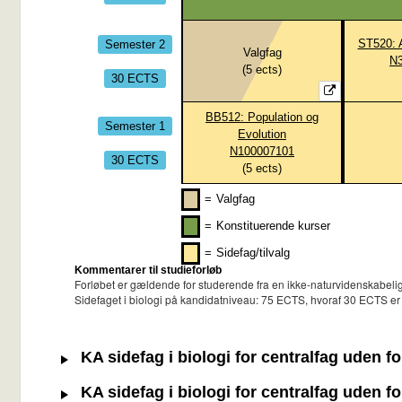
Semester 2
ST520: A
Valgfag
N
(
5
ects)
30 ECTS
BB512: Population og
Semester 1
Evolution
N100007101
30 ECTS
(
5
ects)
=
Valgfag
=
Konstituerende kurser
=
Sidefag/tilvalg
Kommentarer til studieforløb
Forløbet er gældende for studerende fra en ikke-naturvidenskabel
Sidefaget i biologi på kandidatniveau: 75 ECTS, hvoraf 30 ECTS er p
KA sidefag i biologi for centralfag uden f
KA sidefag i biologi for centralfag uden f