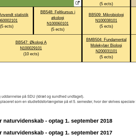
(
5
ects)
BB548: Feltkursus i
nvendt statistik
BB509: Mikrobiologi
økologi
360002101
N100038101
N100060101
(
5
ects)
(
5
ects)
(
5
ects)
BMB504: Fundamental
BB547: Økologi A
Molekylær Biologi
N100029101
N200031101
(
10
ects)
(
5
ects)
ig uddannelse på SDU (Idræt og sundhed undtaget).
laceret som en studietidsforlængelse på et 5. semester, hvor der skrives speciale in
or naturvidenskab - optag 1. september 2018
or naturvidenskab - optag 1. september 2017