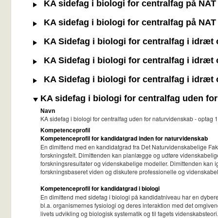
KA sidefag i biologi for centralfag på NA
KA sidefag i biologi for centralfag på NA
KA Sidefag i biologi for centralfag i idræ
KA Sidefag i biologi for centralfag i idræ
KA Sidefag i biologi for centralfag i idræ
KA sidefag i biologi for centralfag uden f
Navn
KA sidefag i biologi for centralfag uden for naturvidenskab - opta
Kompetenceprofil
Kompetenceprofil for kandidatgrad inden for naturvidenskab
En dimittend med en kandidatgrad fra Det Naturvidenskabelige Fak
forskningsfelt. Dimittenden kan planlægge og udføre videnskabelige p
forskningsresultater og videnskabelige modeller. Dimittenden kan i
forskningsbaseret viden og diskutere professionelle og videnskabeli
Kompetenceprofil for kandidatgrad i biologi
En dimittend med sidefag i biologi på kandidatniveau har en dybere
bl.a. organismernes fysiologi og deres interaktion med det omgiven
livets udvikling og biologisk systematik og til fagets videnskabsteo