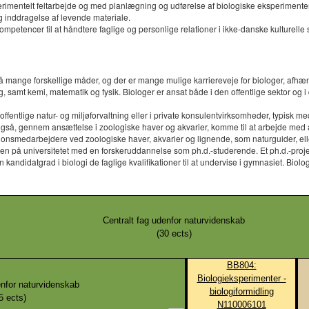
perimentelt feltarbejde og med planlægning og udførelse af biologiske eksperiment
 inddragelse af levende materiale.
etencer til at håndtere faglige og personlige relationer i ikke-danske kulturelle
 mange forskellige måder, og der er mange mulige karriereveje for biologer, afh
, samt kemi, matematik og fysik. Biologer er ansat både i den offentlige sektor og 
 offentlige natur- og miljøforvaltning eller i private konsulentvirksomheder, typisk
så, gennem ansættelse i zoologiske haver og akvarier, komme til at arbejde med a
tionsmedarbejdere ved zoologiske haver, akvarier og lignende, som naturguider, e
reren på universitetet med en forskeruddannelse som ph.d.-studerende. Et ph.d.-pro
andidatgrad i biologi de faglige kvalifikationer til at undervise i gymnasiet. Bi
Centralt fag udenfor naturvidenskab
(
30
ects)
BB804:
Biologieksperimenter -
enfor naturvidenskab
biologiformidling
5
ects)
N110006101