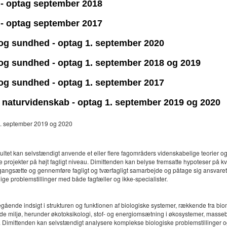
T - optag september 2018
T - optag september 2017
t og sundhed - optag 1. september 2020
t og sundhed - optag 1. september 2018 og 2019
t og sundhed - optag 1. september 2017
or naturvidenskab - optag 1. september 2019 og 2020
g 1. september 2019 og 2020
ultet kan selvstændigt anvende et eller flere fagområders videnskabelige teorier
rojekter på højt fagligt niveau. Dimittenden kan belyse fremsatte hypoteser på kval
gangsætte og gennemføre fagligt og tværfagligt samarbejde og påtage sig ansvaret f
ge problemstillinger med både fagfæller og ikke-specialister.
gående indsigt i strukturen og funktionen af biologiske systemer, rækkende fra bio
de miljø, herunder økotoksikologi, stof- og energiomsætning i økosystemer, masseb
ri. Dimittenden kan selvstændigt analysere komplekse biologiske problemstillinger og