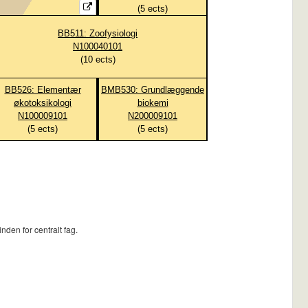
(
5
ects)
BB511: Zoofysiologi
N100040101
(
10
ects)
BB526: Elementær
BMB530: Grundlæggende
økotoksikologi
biokemi
N100009101
N200009101
(
5
ects)
(
5
ects)
den for centralt fag.