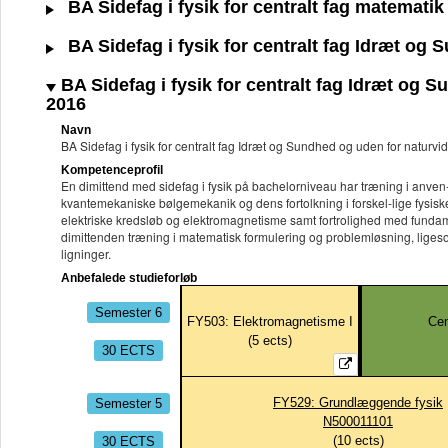
BA Sidefag i fysik for centralt fag matematik
BA Sidefag i fysik for centralt fag Idræt og
BA Sidefag i fysik for centralt fag Idræt og 
2016
Navn
BA Sidefag i fysik for centralt fag Idræt og Sundhed og uden for natur
Kompetenceprofil
En dimittend med sidefag i fysik på bachelorniveau har træning i anve
kvantemekaniske bølgemekanik og dens fortolkning i forskel-lige fysis
elektriske kredsløb og elektromagnetisme samt fortrolighed med fundam
dimittenden træning i matematisk formulering og problemløsning, ligeso
ligninger.
Anbefalede studieforløb
Semester 6
FY503: Elektromagnetisme I
Cen
(
5
ects)
30 ECTS
Semester 5
FY529: Grundlæggende fysik
N500011101
30 ECTS
(
10
ects)