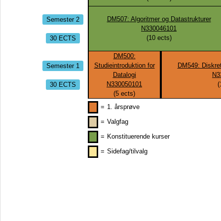
Semester 2
DM507: Algoritmer og Datastrukturer
N330046101
30 ECTS
(
10
ects)
DM500:
Semester 1
Studieintroduktion for
DM549: Diskret
Datalogi
N3
30 ECTS
N330050101
(
(
5
ects)
=
1. årsprøve
=
Valgfag
=
Konstituerende kurser
=
Sidefag/tilvalg