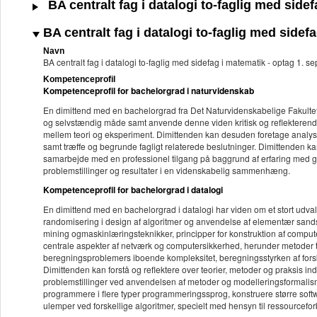
BA centralt fag i datalogi to-faglig med side
BA centralt fag i datalogi to-faglig med sidef
Navn
BA centralt fag i datalogi to-faglig med sidefag i matematik - optag 1. 
Kompetenceprofil
Kompetenceprofil for bachelorgrad i naturvidenskab
En dimittend med en bachelorgrad fra Det Naturvidenskabelige Fakultet k
og selvstændig måde samt anvende denne viden kritisk og reflekterend
mellem teori og eksperiment. Dimittenden kan desuden foretage analyser 
samt træffe og begrunde fagligt relaterede beslutninger. Dimittenden kan
samarbejde med en professionel tilgang på baggrund af erfaring med g
problemstillinger og resultater i en videnskabelig sammenhæng.
Kompetenceprofil for bachelorgrad i datalogi
En dimittend med en bachelorgrad i datalogi har viden om et stort udval
randomisering i design af algoritmer og anvendelse af elementær sandsy
mining ogmaskinlæringsteknikker, principper for konstruktion af comput
centrale aspekter af netværk og computersikkerhed, herunder metoder t
beregningsproblemers iboende kompleksitet, beregningsstyrken af forske
Dimittenden kan forstå og reflektere over teorier, metoder og praksis i
problemstillinger ved anvendelsen af metoder og modelleringsformalism
programmere i flere typer programmeringssprog, konstruere større soft
ulemper ved forskellige algoritmer, specielt med hensyn til ressourcefo