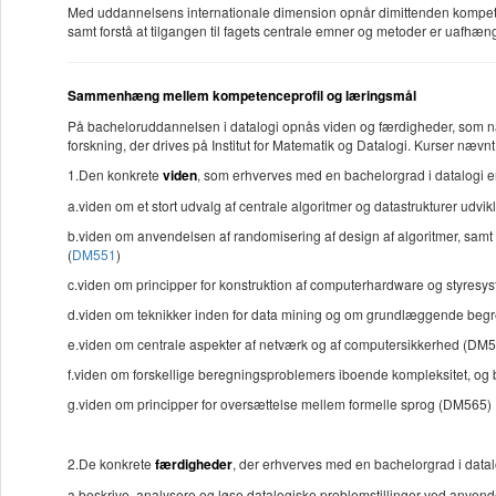
Med uddannelsens internationale dimension opnår dimittenden kompeten
samt forstå at tilgangen til fagets centrale emner og metoder er uafhæn
Sammenhæng mellem kompetenceprofil og læringsmål
På bacheloruddannelsen i datalogi opnås viden og færdigheder, som nat
forskning, der drives på Institut for Matematik og Datalogi. Kurser nævnt 
1.Den konkrete
viden
, som erhverves med en bachelorgrad i datalogi e
a.viden om et stort udvalg af centrale algoritmer og datastrukturer udvikl
b.viden om anvendelsen af randomisering af design af algoritmer, samt
(
DM551
)
c.viden om principper for konstruktion af computerhardware og styresys
d.viden om teknikker inden for data mining og om grundlæggende begre
e.viden om centrale aspekter af netværk og af computersikkerhed (DM
f.viden om forskellige beregningsproblemers iboende kompleksitet, og b
g.viden om principper for oversættelse mellem formelle sprog (DM565)
2.De konkrete
færdigheder
, der erhverves med en bachelorgrad i datalog
a.beskrive, analysere og løse datalogiske problemstillinger ved anven