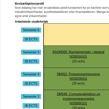
Beskæftigelsesprofil
Som datalog har man et særdeles solidt fundament for en karriere som p
industrivirksomheder, sundhedssektoren eller finanssektoren. Mange da
egne små virksomheder.
Anbefalede studieforløb
Semester 6
30 ECTS
Semester 5
BADM500: Bachelorprojekt i datalogi
N330016101
30 ECTS
(
10
ects)
Semester 4
DM552: Programmeringssprog
N330038101
30 ECTS
(
10
ects)
DM548: Computerarkitektur og
Semester 3
systemprogrammering
N330005101
30 ECTS
(
10
ects)