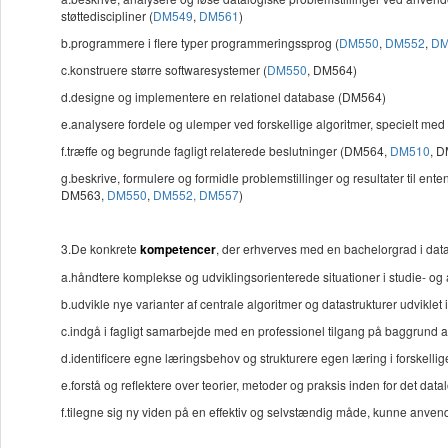
støttediscipliner (
DM549
,
DM561
)
b.programmere i flere typer programmeringssprog (
DM550
,
DM552
,
DM
c.konstruere større softwaresystemer (
DM550
, DM564)
d.designe og implementere en relationel database (DM564)
e.analysere fordele og ulemper ved forskellige algoritmer, specielt med 
f.træffe og begrunde fagligt relaterede beslutninger (DM564,
DM510
, 
g.beskrive, formulere og formidle problemstillinger og resultater til en
DM563,
DM550
,
DM552,
DM557
)
3.De konkrete
kompetencer
, der erhverves med en bachelorgrad i datal
a.håndtere komplekse og udviklingsorienterede situationer i studie
b.udvikle nye varianter af centrale algoritmer og datastrukturer udviklet 
c.indgå i fagligt samarbejde med en professionel tilgang på baggrund a
d.identificere egne læringsbehov og strukturere egen læring i forskellig
e.forstå og reflektere over teorier, metoder og praksis inden for det d
f.tilegne sig ny viden på en effektiv og selvstændig måde, kunne anv