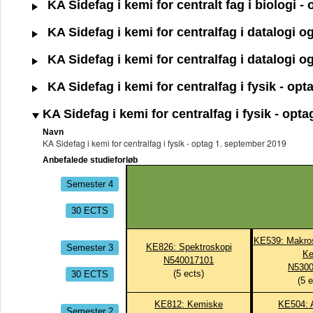
KA Sidefag i kemi for centralt fag i biologi 
KA Sidefag i kemi for centralfag i datalogi 
KA Sidefag i kemi for centralfag i datalogi 
KA Sidefag i kemi for centralfag i fysik - op
KA Sidefag i kemi for centralfag i fysik - opt
Navn
KA Sidefag i kemi for centralfag i fysik - optag 1. september 2019
Anbefalede studieforløb
Semester 4
30 ECTS
KE539: Makros
Semester 3
KE826: Spektroskopi
Ke
N540017101
N5300
30 ECTS
(
5
ects)
(
5
e
KE812: Kemiske
KE504: A
Semester 2