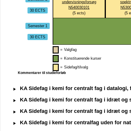
undervisningsforsøg
spektr
N540030101
N5300
30 ECTS
(
5
ects)
(
5
e
Semester 1
30 ECTS
=
Valgfag
=
Konstituerende kurser
=
Sidefag/tilvalg
Kommentarer til studieforløb
KA Sidefag i kemi for centralt fag i datalogi
KA Sidefag i kemi for centralt fag i idræt o
KA Sidefag i kemi for centralt fag i idræt o
KA Sidefag i kemi for centralfag uden for n