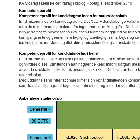
KA Sidefag i kemi for centralfag i biologi - optag 1. september 2019
Kompetenceprofil
Kompetenceprofil for kandidatgrad inden for naturvidenskab
En dimittend med en kandidatgrad fra Det Naturvidenskabelige Fakultet
arbejde med emner og metoder fra fagområdets forskningsfelt. Dimitten
belyse fremsatte hypoteser på kvalificeret teoretisk baggrund og forhold
kan igangsætte og gennemføre fagligt og tværfagligt samarbejde og påta
forskningsbaseret viden og diskutere professionelle og videnskabelige p
Kompetenceprofil for kandidatsidefag i kemi
En dimittend med sidefag i kemi på kandidatniveau har et solidt kendska
og vurdere disse. Dimittenden har indgående kendskab til uorganiske fo
anvende strukturkemiske karakteriseringsteknikker. Dimittenden har e
undervisning.
Med uddannelsens internationale dimension opnår dimittenden kompeten
samt forstå at tilgangen til fagets centrale emner og metoder er uafhæn
Anbefalede studieforløb
Semester 4
30 ECTS
Semester 3
KE826: Spektroskopi
KE801: Uorg