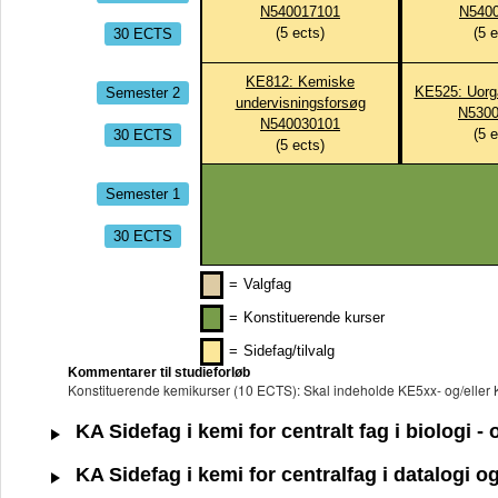
N540017101
N5400
30 ECTS
(
5
ects)
(
5
e
KE812: Kemiske
Semester 2
KE525: Uorg
undervisningsforsøg
N5300
N540030101
30 ECTS
(
5
e
(
5
ects)
Semester 1
30 ECTS
=
Valgfag
=
Konstituerende kurser
=
Sidefag/tilvalg
Kommentarer til studieforløb
Konstituerende kemikurser (10 ECTS): Skal indeholde KE5xx- og/eller K
KA Sidefag i kemi for centralt fag i biologi 
KA Sidefag i kemi for centralfag i datalogi 