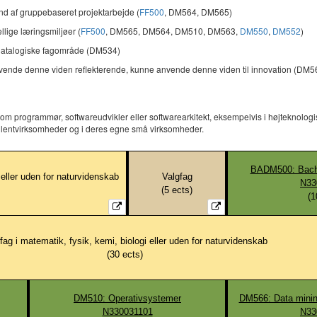
nd af gruppebaseret projektarbejde (
FF500
, DM564, DM565)
llige læringsmiljøer (
FF500
, DM565, DM564, DM510, DM563,
DM550
,
DM552
)
et datalogiske fagområde (DM534)
 anvende denne viden reflekterende, kunne anvende denne viden til innovation (DM
som programmør, softwareudvikler eller softwarearkitekt, eksempelvis i højteknolo
sulentvirksomheder og i deres egne små virksomheder.
BADM500: Bachel
 eller uden for naturvidenskab
Valgfag
N33
(
5
ects)
(
1
fag i matematik, fysik, kemi, biologi eller uden for naturvidenskab
(
30
ects)
DM510: Operativsystemer
DM566: Data minin
N330031101
N33