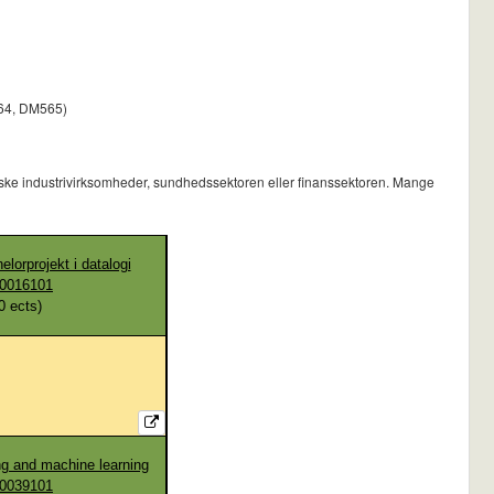
564, DM565)
giske industrivirksomheder, sundhedssektoren eller finanssektoren. Mange
orprojekt i datalogi
0016101
0
ects)
g and machine learning
0039101