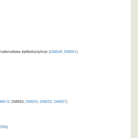
atematiske støttediscipliner (
DM549
,
DM561
)
M510
, DM563,
DM550
,
DM552,
DM557
)
566
)