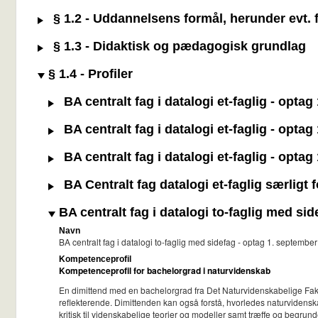
§ 1.2 - Uddannelsens formål, herunder evt. f
§ 1.3 - Didaktisk og pædagogisk grundlag
§ 1.4 - Profiler
BA centralt fag i datalogi et-faglig - opta
BA centralt fag i datalogi et-faglig - opta
BA centralt fag i datalogi et-faglig - opta
BA Centralt fag datalogi et-faglig særligt
BA centralt fag i datalogi to-faglig med si
Navn
BA centralt fag i datalogi to-faglig med sidefag - optag 1. septemb
Kompetenceprofil
Kompetenceprofil for bachelorgrad i naturvidenskab
En dimittend med en bachelorgrad fra Det Naturvidenskabelige Fakul
reflekterende. Dimittenden kan også forstå, hvorledes naturvidens
kritisk til videnskabelige teorier og modeller samt træffe og begrun