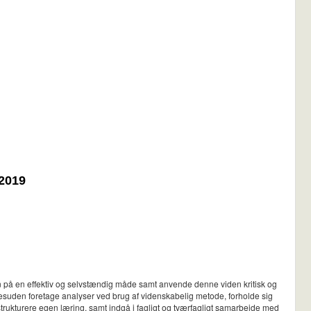
 2019
en på en effektiv og selvstændig måde samt anvende denne viden kritisk og
esuden foretage analyser ved brug af videnskabelig metode, forholde sig
 strukturere egen læring, samt indgå i fagligt og tværfagligt samarbejde med