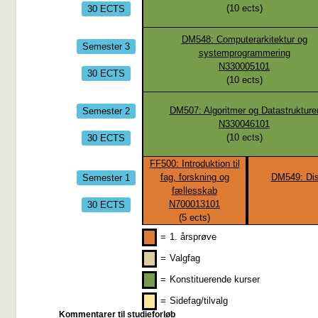
30 ECTS
(
10
ects)
DM548: Computerarkitektur og
Semester 3
systemprogrammering
N330005101
30 ECTS
(
10
ects)
Semester 2
DM507: Algoritmer og Datastrukture
N330046101
30 ECTS
(
10
ects)
FF500: Introduktion til
Semester 1
fag, forskning og
DM549: Disk
fællesskab
30 ECTS
N700013101
(
5
ects)
=
1. årsprøve
=
Valgfag
=
Konstituerende kurser
=
Sidefag/tilvalg
Kommentarer til studieforløb