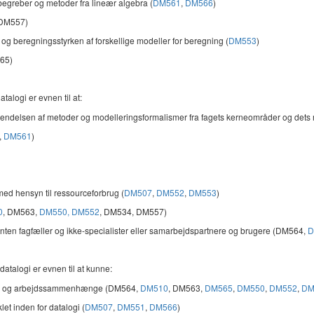
egreber og metoder fra lineær algebra (
DM561
,
DM566
)
 (DM557)
og beregningsstyrken af forskellige modeller for beregning (
DM553
)
565)
talogi er evnen til at:
vendelsen af metoder og modelleringsformalismer fra fagets kerneområder og dets m
,
DM561
)
med hensyn til ressourceforbrug (
DM507
,
DM552
,
DM553
)
0
, DM563,
DM550,
DM552
, DM534, DM557)
l enten fagfæller og ikke-specialister eller samarbejdspartnere og brugere (DM564,
D
atalogi er evnen til at kunne:
udie- og arbejdssammenhænge (DM564,
DM510
, DM563,
DM565
,
DM550
,
DM552
,
DM
let inden for datalogi (
DM507
,
DM551
,
DM566
)