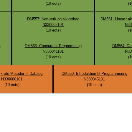
(
10
ects)
(
1
DM557: Netværk og sikkerhed
DM561: Lineær al
N330008101
N33
(
10
ects)
(
1
r
DM563: Concurrent Programming
DM564: Da
N330041101
N33
(
10
ects)
(
1
rete Metoder til Datalogi
DM550: Introduktion til Programmering
N330006101
N330045101
(
10
ects)
(
10
ects)