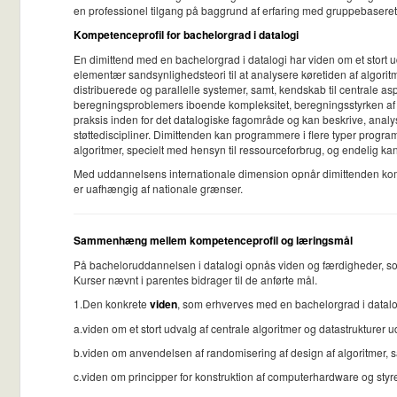
en professionel tilgang på baggrund af erfaring med gruppebaseret
Kompetenceprofil for bachelorgrad i datalogi
En dimittend med en bachelorgrad i datalogi har viden om et stort u
elementær sandsynlighedsteori til at analysere køretiden af algor
distribuerede og parallelle systemer, samt, kendskab til centrale 
beregningsproblemers iboende kompleksitet, beregningsstyrken af fo
praksis inden for det datalogiske fagområde og kan beskrive, anal
støttediscipliner. Dimittenden kan programmere i flere typer progr
algoritmer, specielt med hensyn til ressourceforbrug, og endelig ka
Med uddannelsens internationale dimension opnår dimittenden kompe
er uafhængig af nationale grænser.
Sammenhæng mellem kompetenceprofil og læringsmål
På bacheloruddannelsen i datalogi opnås viden og færdigheder, som n
Kurser nævnt i parentes bidrager til de anførte mål.
1.Den konkrete
viden
, som erhverves med en bachelorgrad i datalo
a.viden om et stort udvalg af centrale algoritmer og datastrukturer ud
b.viden om anvendelsen af randomisering af design af algoritmer, s
c.viden om principper for konstruktion af computerhardware og styr