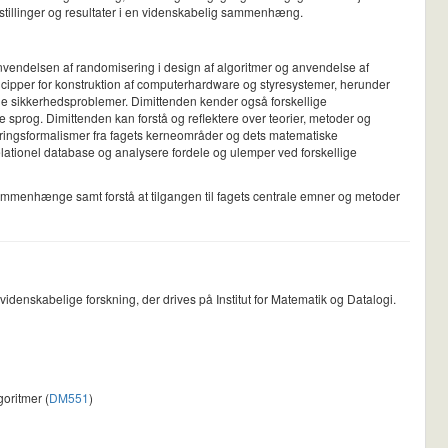
stillinger og resultater i en videnskabelig sammenhæng.
 anvendelsen af randomisering i design af algoritmer og anvendelse af
ncipper for konstruktion af computerhardware og styresystemer, herunder
age sikkerhedsproblemer. Dimittenden kender også forskellige
sprog. Dimittenden kan forstå og reflektere over teorier, metoder og
eringsformalismer fra fagets kerneområder og dets matematiske
lationel database og analysere fordele og ulemper ved forskellige
sammenhænge samt forstå at tilgangen til fagets centrale emner og metoder
denskabelige forskning, der drives på Institut for Matematik og Datalogi.
oritmer (
DM551
)