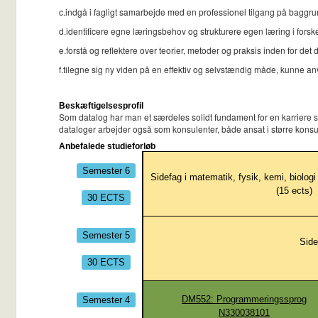
c.indgå i fagligt samarbejde med en professionel tilgang på baggru
d.identificere egne læringsbehov og strukturere egen læring i forske
e.forstå og reflektere over teorier, metoder og praksis inden for d
f.tilegne sig ny viden på en effektiv og selvstændig måde, kunne
Beskæftigelsesprofil
Som datalog har man et særdeles solidt fundament for en karriere 
dataloger arbejder også som konsulenter, både ansat i større kon
Anbefalede studieforløb
Semester 6
Sidefag i matematik, fysik, kemi, biologi
(
15
ects)
30 ECTS
Semester 5
Side
30 ECTS
Semester 4
DM552: Programmeringssprog
N330038101