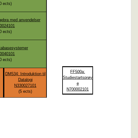
0
ects)
gebra med anvendelser
0024101
0
ects)
tabasesystemer
0040101
0
ects)
FF500a:
DM534: Introduktion til
Studiestartsprøv
Datalogi
e
N330027101
N700002101
(
5
ects)