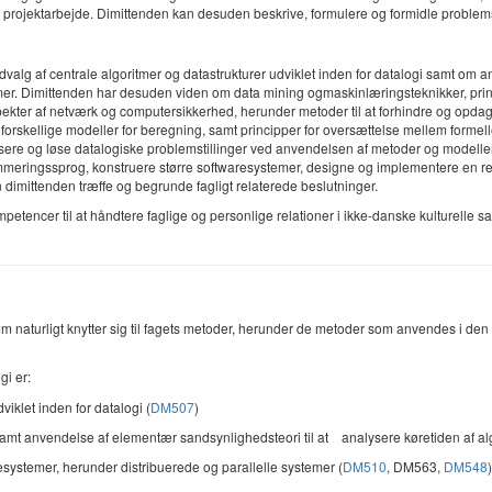
 projektarbejde. Dimittenden kan desuden beskrive, formulere og formidle problem
dvalg af centrale algoritmer og datastrukturer udviklet inden for datalogi samt om
itmer. Dimittenden har desuden viden om data mining ogmaskinlæringsteknikker, pri
aspekter af netværk og computersikkerhed, herunder metoder til at forhindre og opd
rskellige modeller for beregning, samt principper for oversættelse mellem formelle 
ysere og løse datalogiske problemstillinger ved anvendelsen af metoder og modell
ammeringssprog, konstruere større softwaresystemer, designe og implementere en re
n dimittenden træffe og begrunde fagligt relaterede beslutninger.
tencer til at håndtere faglige og personlige relationer i ikke-danske kulturelle 
aturligt knytter sig til fagets metoder, herunder de metoder som anvendes i den vi
gi er:
viklet inden for datalogi (
DM507
)
amt anvendelse af elementær sandsynlighedsteori til at analysere køretiden af alg
esystemer, herunder distribuerede og parallelle systemer (
DM510
, DM563,
DM548
)