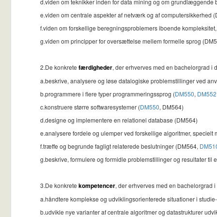
d.viden om teknikker inden for data mining og om grundlæggende b
e.viden om centrale aspekter af netværk og af computersikkerhed
f.viden om forskellige beregningsproblemers iboende kompleksitet, 
g.viden om principper for oversættelse mellem formelle sprog (DM
2.De konkrete
færdigheder
, der erhverves med en bachelorgrad i da
a.beskrive, analysere og løse datalogiske problemstillinger ved an
b.programmere i flere typer programmeringssprog (
DM550
,
DM552
c.konstruere større softwaresystemer (
DM550
, DM564)
d.designe og implementere en relationel database (DM564)
e.analysere fordele og ulemper ved forskellige algoritmer, specielt 
f.træffe og begrunde fagligt relaterede beslutninger (DM564,
DM51
g.beskrive, formulere og formidle problemstillinger og resultater ti
3.De konkrete
kompetencer
, der erhverves med en bachelorgrad i d
a.håndtere komplekse og udviklingsorienterede situationer i st
b.udvikle nye varianter af centrale algoritmer og datastrukturer udvik