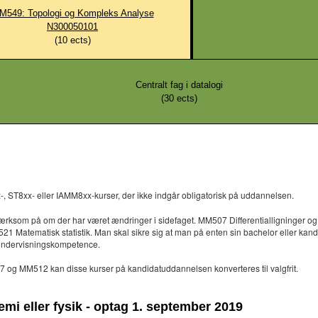
M549: Topologi og Kompleks Analyse
N300050101
(
10
ects)
Centralt fag i datalogi
(
30
ects)
 ST8xx- eller IAMM8xx-kurser, der ikke indgår obligatorisk på uddannelsen.
ærksom på om der har været ændringer i sidefaget. MM507 Differentialligninger og
521 Matematisk statistik. Man skal sikre sig at man på enten sin bachelor eller kan
å undervisningskompetence.
og MM512 kan disse kurser på kandidatuddannelsen konverteres til valgfrit.
emi eller fysik - optag 1. september 2019