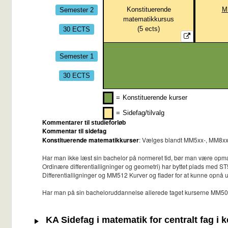
Semester 2
Konstituerende
M
matematikkursus
30 ECTS
(
5
ects)
Semester 1
30 ECTS
=
Konstituerende kurser
=
Sidefag/tilvalg
Kommentarer til studieforløb
Kommentar til sidefag
Konstituerende matematikkurser
: Vælges blandt MM5xx-, MM8xx-,
Har man ikke læst sin bachelor på normeret tid, bør man være opm
Ordinære differentialligninger og geometri) har byttet plads med ST
Differentialligninger og MM512 Kurver og flader for at kunne opn
Har man på sin bacheloruddannelse allerede taget kurserne MM507 
KA Sidefag i matematik for centralt fag i k