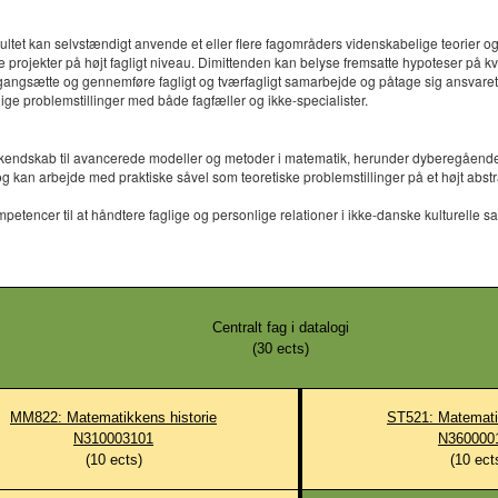
ultet kan selvstændigt anvende et eller flere fagområders videnskabelige teorier
rojekter på højt fagligt niveau. Dimittenden kan belyse fremsatte hypoteser på kval
gangsætte og gennemføre fagligt og tværfagligt samarbejde og påtage sig ansvaret f
ge problemstillinger med både fagfæller og ikke-specialister.
 kendskab til avancerede modeller og metoder i matematik, herunder dyberegående
kan arbejde med praktiske såvel som teoretiske problemstillinger på et højt abst
tencer til at håndtere faglige og personlige relationer i ikke-danske kulturelle 
Centralt fag i datalogi
(
30
ects)
MM822: Matematikkens historie
ST521: Matematis
N310003101
N360000
(
10
ects)
(
10
ect