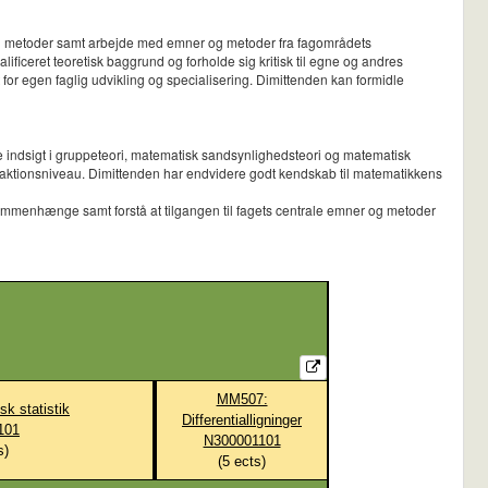
 og metoder samt arbejde med emner og metoder fra fagområdets
ificeret teoretisk baggrund og forholde sig kritisk til egne og andres
or egen faglig udvikling og specialisering. Dimittenden kan formidle
 indsigt i gruppeteori, matematisk sandsynlighedsteori og matematisk
raktionsniveau. Dimittenden har endvidere godt kendskab til matematikkens
sammenhænge samt forstå at tilgangen til fagets centrale emner og metoder
MM507:
k statistik
Differentialligninger
101
N300001101
s)
(
5
ects)