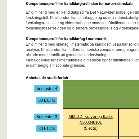
Kompetenceprofil for kandidatgrad inden for naturvidenskab
En dimittend med en kandidatgrad fra Det Naturvidenskabelige Fak
forskningsfelt. Dimittenden kan planlægge og udføre videnskabelige p
forskningsresultater og videnskabelige modeller. Dimittenden kan i
forskningsbaseret viden og diskutere professionelle og videnskabeli
Kompetenceprofil for kandidatfag i matematik
En dimittend med sidefag i matematik på kandidatniveau har solidt
analyse. Dimittenden kan udføre numeriske computerberegninger og 
historie med henblik på gymnasial undervisning.
Med uddannelsens internationale dimension opnår dimittenden kompe
er uafhængig af nationale grænser.
Anbefalede studieforløb
Semester 4
30 ECTS
Semester 3
MM512: Kurver og flader
N300048101
30 ECTS
(
5
ects)