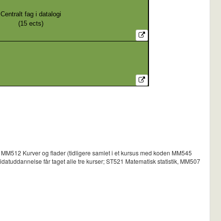
Centralt fag i datalogi
(
15
ects)
 MM512 Kurver og flader (tidligere samlet i et kursus med koden MM545
didatuddannelse får taget alle tre kurser; ST521 Matematisk statistik, MM507