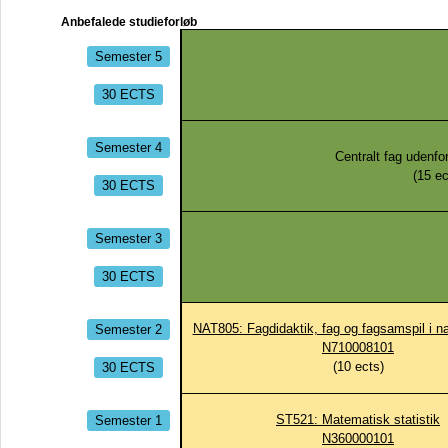
Anbefalede studieforløb
Semester 5
30 ECTS
Semester 4
Centralt fag udenfo
(
15
ec
30 ECTS
Semester 3
30 ECTS
Semester 2
NAT805: Fagdidaktik, fag og fagsamspil i n
N710008101
30 ECTS
(
10
ects)
Semester 1
ST521: Matematisk statistik
N360000101