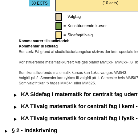
30 ECTS
(
10
ects)
=
Valgfag
=
Konstituerende kurser
=
Sidefag/tilvalg
Kommentarer til studieforløb
Kommentar til sidefag
Bemærk: På grund af studietidsforlængelse skrives der først speciale ind
Konstituerende matematikkurser: Vælges blandt MM5xx-, MM8xx-, ST8xx-
Som konstituerende matematik-kursus kan f.eks. vælges MM543.
Valgfrit på 2. Semester kan rykkes til valgfrit på 1. Semester hvis MM50
Som valgfrit kan fx tages MM541 eller MM525.
KA Sidefag i matematik for centralt fag ude
KA Tilvalg matematik for centralt fag i kemi
KA Tilvalg matematik for centralt fag i fysik
§ 2 - Indskrivning