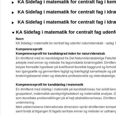
KA Sidefag i matematik for centralt fag i kem
KA Sidefag i matematik for centralt fag i Id
KA Sidefag i matematik for centralt fag i Id
KA Sidefag i matematik for centralt fag uden
Navn
KA Sidefag i matematik for centralt fag udenfor naturvidenskab - optag
Kompetenceprofil
Kompetenceprofil for kandidatgrad inden for naturvidenskab
En dimittend med en kandidatgrad fra Det Naturvidenskabelige Fakultet
arbejde med emner og metoder fra fagområdets forskningsfelt. Dimitten
belyse fremsatte hypoteser på kvalificeret teoretisk baggrund og forhold
kan igangsætte og gennemføre fagligt og tværfagligt samarbejde og påta
forskningsbaseret viden og diskutere professionelle og videnskabelige p
Kompetenceprofil for kandidatfag i matematik
En dimittend med sidefag i matematik på kandidatniveau har solidt ken
gruppeteori, matematisk sandsynlighedsteori og matematisk analyse. 
som teoretiske problemstillinger på et højt abstraktionsniveau. Dimitt
undervisning.
Med uddannelsens internationale dimension opnår dimittenden kompeten
samt forstå at tilgangen til fagets centrale emner og metoder er uafhæn