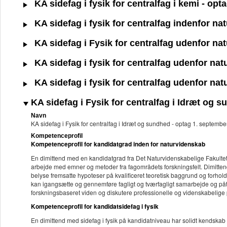
KA sidefag i fysik for centralfag i kemi - op
KA sidefag i fysik for centralfag indenfor n
KA sidefag i Fysik for centralfag udenfor na
KA sidefag i fysik for centralfag udenfor na
KA sidefag i fysik for centralfag udenfor na
KA sidefag i Fysik for centralfag i Idræt og 
Navn
KA sidefag i Fysik for centralfag i Idræt og sundhed - optag 1. septemb
Kompetenceprofil
Kompetenceprofil for kandidatgrad inden for naturvidenskab
En dimittend med en kandidatgrad fra Det Naturvidenskabelige Fakultet
arbejde med emner og metoder fra fagområdets forskningsfelt. Dimitten
belyse fremsatte hypoteser på kvalificeret teoretisk baggrund og forhold
kan igangsætte og gennemføre fagligt og tværfagligt samarbejde og påta
forskningsbaseret viden og diskutere professionelle og videnskabelige p
Kompetenceprofil for kandidatsidefag i fysik
En dimittend med sidefag i fysik på kandidatniveau har solidt kendskab 