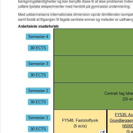
beregningsfærdigheder og kan benytte disse til at løse problemer inde
udføre fysiske eksperimenter med henblik på gymnasial undervisning.
Med uddannelsens internationale dimension opnår dimittenden kompeten
samt forstå at tilgangen til fagets centrale emner og metoder er uafhæn
Anbefalede studieforløb
Semester 4
30 ECTS
Semester 3
30 ECTS
Semester 2
Centralt fag Idr
(
15
ec
30 ECTS
FY535: Ast
Semester 1
FY548. Faststoffysik
Grundlæggen
(
5
ects)
N5000
30 ECTS
(
5
e