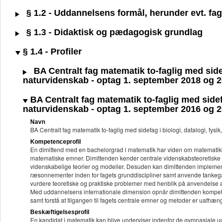
§ 1.2 - Uddannelsens formål, herunder evt. fagl
§ 1.3 - Didaktisk og pædagogisk grundlag
§ 1.4 - Profiler
BA Centralt fag matematik to-faglig med sidefa
naturvidenskab - optag 1. september 2018 og 
BA Centralt fag matematik to-faglig med sidefag
naturvidenskab - optag 1. september 2016 og 
Navn
BA Centralt fag matematik to-faglig med sidefag i biologi, datalogi, fys
Kompetenceprofil
En dimittend med en bachelorgrad i matematik har viden om matematik
matematiske emner. Dimittenden kender centrale videnskabsteoretiske em
videnskabelige teorier og modeller. Desuden kan dimittenden implement
ræsonnementer inden for fagets grunddiscipliner samt anvende tankega
vurdere teoretiske og praktiske problemer med henblik på anvendelse a
Med uddannelsens internationale dimension opnår dimittenden kompeten
samt forstå at tilgangen til fagets centrale emner og metoder er uafhæn
Beskæftigelsesprofil
En kandidat i matematik kan blive underviser indenfor de gymnasiale 