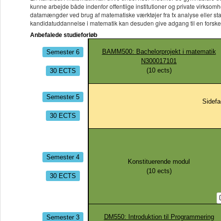
kunne arbejde både indenfor offentlige institutioner og private virkso
datamængder ved brug af matematiske værktøjer fra fx analyse eller stat
kandidatuddannelse i matematik kan desuden give adgang til en forsker
Anbefalede studieforløb
Semester 6
BAMM500: Bachelorprojekt i matematik
N300017101
30 ECTS
(
10
ects)
Semester 5
Sidefa
30 ECTS
Semester 4
Konstituerende modul
(
10
ects)
30 ECTS
Semester 3
DM550: Introduktion til Programmering