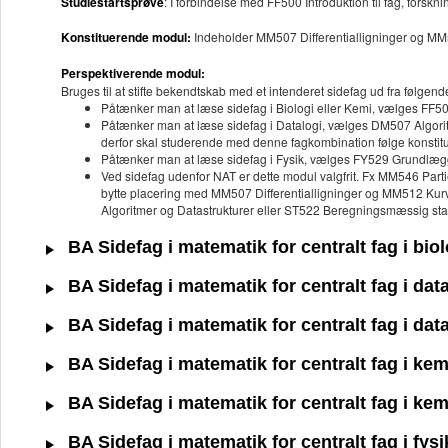
Studiestartsprøve
: I forbindelse med FF500 Introduktion til fag, forsk
Konstituerende modul:
Indeholder MM507 Differentialligninger og MM
Perspektiverende modul:
Bruges til at stifte bekendtskab med et intenderet sidefag ud fra følgend
Påtænker man at læse sidefag i Biologi eller Kemi, vælges FF50
Påtænker man at læse sidefag i Datalogi, vælges DM507 Algoritm
derfor skal studerende med denne fagkombination følge konsti
Påtænker man at læse sidefag i Fysik, vælges FY529 Grundlæg
Ved sidefag udenfor NAT er dette modul valgfrit. Fx MM546 Partie
bytte placering med MM507 Differentialligninger og MM512 Kurve
Algoritmer og Datastrukturer eller ST522 Beregningsmæssig stati
BA Sidefag i matematik for centralt fag i bio
BA Sidefag i matematik for centralt fag i dat
BA Sidefag i matematik for centralt fag i dat
BA Sidefag i matematik for centralt fag i ke
BA Sidefag i matematik for centralt fag i ke
BA Sidefag i matematik for centralt fag i fys