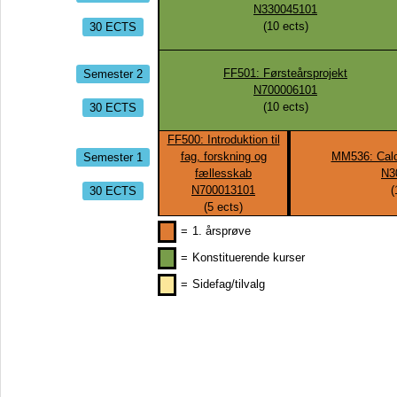
N330045101
30 ECTS
(
10
ects)
Semester 2
FF501: Førsteårsprojekt
N700006101
30 ECTS
(
10
ects)
FF500: Introduktion til
Semester 1
fag, forskning og
MM536: Calc
fællesskab
N3
30 ECTS
N700013101
(
(
5
ects)
=
1. årsprøve
=
Konstituerende kurser
=
Sidefag/tilvalg