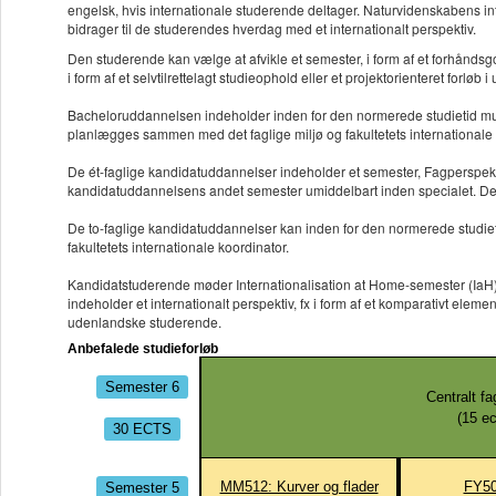
engelsk, hvis internationale studerende deltager. Naturvidenskabens inte
bidrager til de studerendes hverdag med et internationalt perspektiv.
Den studerende kan vælge at afvikle et semester, i form af et forhåndsgo
i form af et selvtilrettelagt studieophold eller et projektorienteret forløb i
Bacheloruddannelsen indeholder inden for den normerede studietid mulig
planlægges sammen med det faglige miljø og fakultetets internationale 
De ét-faglige kandidatuddannelser indeholder et semester, Fagperspektiv
kandidatuddannelsens andet semester umiddelbart inden specialet. De st
De to-faglige kandidatuddannelser kan inden for den normerede studie
fakultetets internationale koordinator.
Kandidatstuderende møder Internationalisation at Home-semester (IaH) p
indeholder et internationalt perspektiv, fx i form af et komparativt ele
udenlandske studerende.
Anbefalede studieforløb
Semester 6
Centralt fa
(
15
ec
30 ECTS
Semester 5
MM512: Kurver og flader
FY50