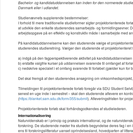
Bachelor- og kandidatuddannelsen kan inden for den normerede studietid i
Danmark eller i udlandet.
Studienævnets supplerende bestemmelser:
I forhold til mere traditionelle studieformer sigter projektorienterede f
at udvikle den enkelte studerendes samarbejds- og formidlingsevner. D
arbejdsopgave på en effektiv og konstruktiv måde i samarbejde med an
På kandidatuddannelserne kan den studerende vælge et projektorientere
studerendes studieretning. Vælger den studerende et projektorienteret f
a) indgå på den fagperspektiverende aktivitet på kandidatuddannelsen
b) erstatte valgfrie kurser på uddannelsen svarende til omfanget af forl
c) nedskrive specialet i et omfang svarende til forløbet (gælder kun for
Det skal fremgå af den studerendes ansøgning om virksomhedsprojekt, 
Tilmeldingen til projektorienterede forløb foregår via SDU Student Selvb
senest en uge inde i semestret – skal den studerende aflevere en kontr
(
https://blanket.sam.sdu.dk/form/355/submit
). Afleveringsfristen for pro
Projektorienterede forløb skal forhåndsgodkendes af studielederen.
Internationalisering
Naturvidenskab er i princip og praksis international, og de naturvidens
forskning. De studerende møder fra studiets begyndelse deres fag i en i
ens til forskningslitteratur uanset oprindelsesland, hovedparten af litt