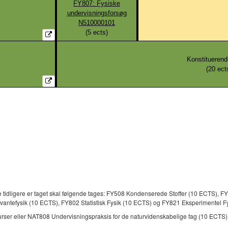
FY807: Fysiske
undervisningsforsøg
N510000101
(
5
ects)
Konstituerend
(
20
ect
 tidligere er taget skal følgende tages: FY508 Kondenserede Stoffer (10 ECTS), FY8
ntefysik (10 ECTS), FY802 Statistisk Fysik (10 ECTS) og FY821 Eksperimentel Fys
rser eller NAT808 Undervisningspraksis for de naturvidenskabelige fag (10 ECTS)