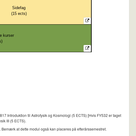
Sidefag
(
15
ects)
e kurser
s)
17 Introduktion til Astrofysik og Kosmologi (5 ECTS) [Hvis FY532 er taget
ik III (5 ECTS).
. Bemærk at dette modul også kan placeres på efterårssemestret.