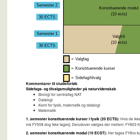
Semester 2
Konstituerende modul
(
10
ects)
30 ECTS
Semester 1
Valgfrit
(
10
ects)
30 ECTS
=
Valgfag
=
Konstituerende kurser
=
Sidefag/tilvalg
Kommentarer til studieforløb
Sidefags- og tilvalgsmuligheder på naturvidenskab
Biologi for centralfag NAT
Datalogi
Kemi for fysik, matematik og datalogi
Matematik
1. semester konstituerende kurser i fysik (20 ECTS):
Hvis de ikke
må FY508 dog ikke tages]. Derudover vælges der mellem: FY803 Kva
2. semester konstituerende modul (10 ECST):
Her tages FY8xx ku