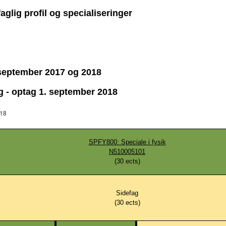
aglig profil og specialiseringer
. september 2017 og 2018
ig - optag 1. september 2018
018
SPFY800: Speciale i fysik
N510005101
(
30
ects)
Sidefag
(
30
ects)