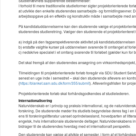
Studienævnets supplerende bestemmelser:
I forhold til mere traditionelle studieformer sigter projektorienterede f
at udvikle den enkelte studerendes samarbejds- og formidlingsevner. D
arbejdsopgave på en effektiv og konstruktiv måde i samarbejde med an
På kandidatuddannelserne kan den studerende vælge et projektorientere
studerendes studieretning. Vælger den studerende et projektorienteret f
a) indgå på den fagperspektiverende aktivitet på kandidatuddannelsen
b) erstatte valgfrie kurser på uddannelsen svarende til omfanget af forl
c) nedskrive specialet i et omfang svarende til forløbet (gælder kun for
Det skal fremgå af den studerendes ansøgning om virksomhedsprojekt, 
Tilmeldingen til projektorienterede forløb foregår via SDU Student Selvb
senest en uge inde i semestret – skal den studerende aflevere en kontr
(
https://blanket.sam.sdu.dk/form/355/submit
). Afleveringsfristen for pro
Projektorienterede forløb skal forhåndsgodkendes af studielederen.
Internationalisering
Naturvidenskab er i princip og praksis international, og de naturvidens
forskning. De studerende møder fra studiets begyndelse deres fag i en i
ens til forskningslitteratur uanset oprindelsesland, hovedparten af litt
engelsk, hvis internationale studerende deltager. Naturvidenskabens inte
bidrager til de studerendes hverdag med et internationalt perspektiv.
Den studerende kan vælge at afvikle et semester, i form af et forhåndsgo