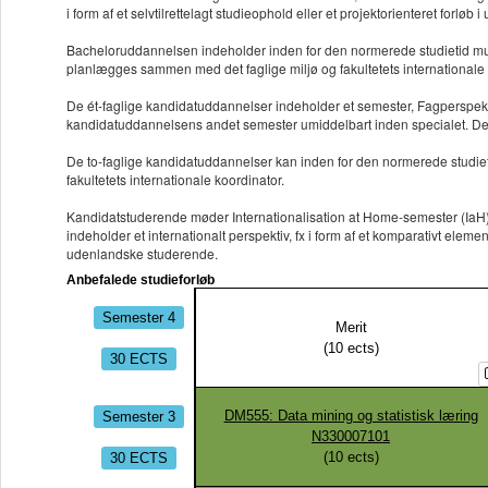
i form af et selvtilrettelagt studieophold eller et projektorienteret forløb i
Bacheloruddannelsen indeholder inden for den normerede studietid mulig
planlægges sammen med det faglige miljø og fakultetets internationale 
De ét-faglige kandidatuddannelser indeholder et semester, Fagperspektiv
kandidatuddannelsens andet semester umiddelbart inden specialet. De st
De to-faglige kandidatuddannelser kan inden for den normerede studie
fakultetets internationale koordinator.
Kandidatstuderende møder Internationalisation at Home-semester (IaH) p
indeholder et internationalt perspektiv, fx i form af et komparativt ele
udenlandske studerende.
Anbefalede studieforløb
Semester 4
Merit
(
10
ects)
30 ECTS
Semester 3
DM555: Data mining og statistisk læring
N330007101
30 ECTS
(
10
ects)