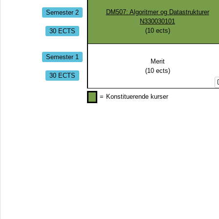
Semester 2
DM507: Algoritmer og Datastrukturer
N330030101
30 ECTS
(
10
ects)
Semester 1
Merit
(
10
ects)
30 ECTS
=
Konstituerende kurser