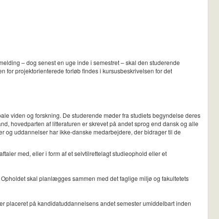
 tilmelding – dog senest en uge inde i semestret – skal den studerende
ten for projektorienterede forløb findes i kursusbeskrivelsen for det
lobale viden og forskning. De studerende møder fra studiets begyndelse deres
land, hovedparten af litteraturen er skrevet på andet sprog end dansk og alle
utter og uddannelser har ikke-danske medarbejdere, der bidrager til de
ler med, eller i form af et selvtilrettelagt studieophold eller et
. Opholdet skal planlægges sammen med det faglige miljø og fakultetets
et er placeret på kandidatuddannelsens andet semester umiddelbart inden