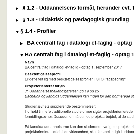
§ 1.2 - Uddannelsens formål, herunder evt. f
§ 1.3 - Didaktisk og pædagogisk grundlag
§ 1.4 - Profiler
BA centralt fag i datalogi et-faglig - opta
BA centralt fag i datalogi et-faglig - optag
Navn
BA centralt fag i datalogi et-faglig - optag 1. september 2017
Beskæftigelsesprofil
Er dette felt lig med beskæftigelsesprofilen i STO (fagspecifik)?
Projektorienteret forløb
Jf. Uddannelsesbekendtgørelsen §§ 19 og 25
Bachelor- og kandidatuddannelsen kan inden for den normerede studiet
Studienævnets supplerende bestemmelser:
I forhold til mere traditionelle studieformer sigter projektorienter
formidlingsevner. Desuden er målet med projektarbejdet, at de stu
På kandidatuddannelserne kan den studerende vælge et projektorien
projektorienteret forløb i en virksomhed, skal forløbet indgå i udda