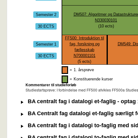
Semester 2
DM507: Algoritmer og Datastrukture
N330030101
30 ECTS
(
10
ects)
FF500: Introduktion til
Semester 1
fag, forskning og
DM549: Disk
fællesskab
30 ECTS
N700001101
(
5
ects)
=
1. årsprøve
=
Konstituerende kurser
Kommentarer til studieforløb
Studiestartsprøve: I forbindelse med FF500 afvikles FF500a Studies
BA centralt fag i datalogi et-faglig - opta
BA Centralt fag datalogi et-faglig særligt 
BA centralt fag i datalogi to-faglig med s
BA centralt fag i datalogi to-faglig med s