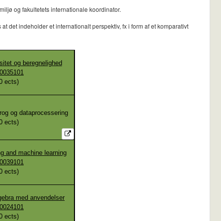
jø og fakultetets internationale koordinator.
det indeholder et internationalt perspektiv, fx i form af et komparativt
tet og beregnelighed
0035101
0
ects)
og og dataprocessering
0
ects)
g and machine learning
0039101
0
ects)
gebra med anvendelser
0024101
0
ects)