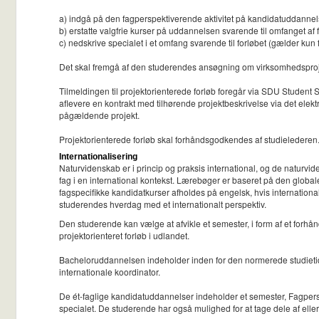
a) indgå på den fagperspektiverende aktivitet på kandidatuddanne
b) erstatte valgfrie kurser på uddannelsen svarende til omfanget af 
c) nedskrive specialet i et omfang svarende til forløbet (gælder kun
Det skal fremgå af den studerendes ansøgning om virksomhedsproje
Tilmeldingen til projektorienterede forløb foregår via SDU Student S
aflevere en kontrakt med tilhørende projektbeskrivelse via det elek
pågældende projekt.
Projektorienterede forløb skal forhåndsgodkendes af studielederen
Internationalisering
Naturvidenskab er i princip og praksis international, og de naturvi
fag i en international kontekst. Lærebøger er baseret på den globale
fagspecifikke kandidatkurser afholdes på engelsk, hvis international
studerendes hverdag med et internationalt perspektiv.
Den studerende kan vælge at afvikle et semester, i form af et forhånd
projektorienteret forløb i udlandet.
Bacheloruddannelsen indeholder inden for den normerede studietid 
internationale koordinator.
De ét-faglige kandidatuddannelser indeholder et semester, Fagpers
specialet. De studerende har også mulighed for at tage dele af eller