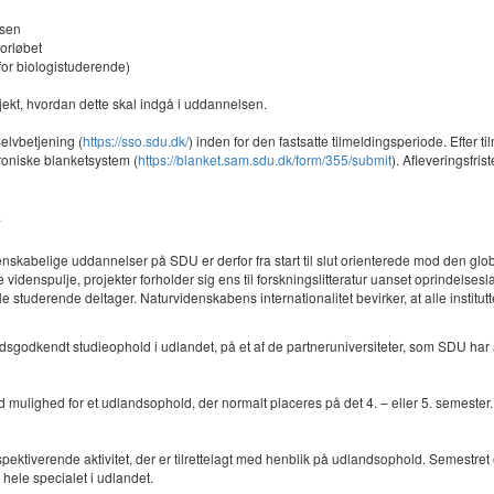
lsen
forløbet
 for biologistuderende)
kt, hvordan dette skal indgå i uddannelsen.
elvbetjening (
https://sso.sdu.dk/
) inden for den fastsatte tilmeldingsperiode. Efter
troniske blanketsystem (
https://blanket.sam.sdu.dk/form/355/submit
). Afleveringsfris
.
denskabelige uddannelser på SDU er derfor fra start til slut orienterede mod den g
 videnspulje, projekter forholder sig ens til forskningslitteratur uanset oprindelses
e studerende deltager. Naturvidenskabens internationalitet bevirker, at alle instit
sgodkendt studieophold i udlandet, på et af de partneruniversiteter, som SDU har afta
mulighed for et udlandsophold, der normalt placeres på det 4. – eller 5. semester
pektiverende aktivitet, der er tilrettelagt med henblik på udlandsophold. Semestr
 hele specialet i udlandet.