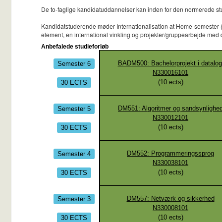
De to-faglige kandidatuddannelser kan inden for den normerede stu
Kandidatstuderende møder Internationalisation at Home-semester (IaH)
element, en international vinkling og projekter/gruppearbejde med
Anbefalede studieforløb
Semester 6
BADM500: Bachelorprojekt i datalog
N330016101
30 ECTS
(
10
ects)
Semester 5
DM551: Algoritmer og sandsynlighe
N330012101
30 ECTS
(
10
ects)
Semester 4
DM552: Programmeringssprog
N330038101
30 ECTS
(
10
ects)
Semester 3
DM557: Netværk og sikkerhed
N330008101
30 ECTS
(
10
ects)