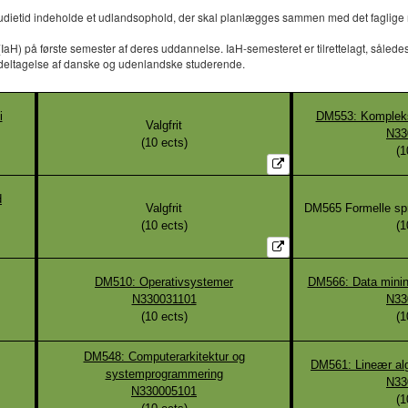
dietid indeholde et udlandsophold, der skal planlægges sammen med det faglige mil
 på første semester af deres uddannelse. IaH-semesteret er tilrettelagt, således at 
 deltagelse af danske og udenlandske studerende.
i
DM553: Kompleksi
Valgfrit
N33
(
10
ects)
(
1
d
Valgfrit
DM565 Formelle spr
(
10
ects)
(
1
DM510: Operativsystemer
DM566: Data minin
N330031101
N33
(
10
ects)
(
1
DM548: Computerarkitektur og
DM561: Lineær al
systemprogrammering
N33
N330005101
(
1