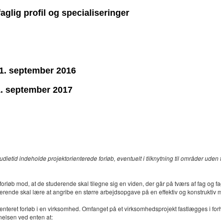
aglig profil og specialiseringer
g 1. september 2016
 1. september 2017
id indeholde projektorienterede forløb, eventuelt i tilknytning til områder uden fo
ede forløb mod, at de studerende skal tilegne sig en viden, der går på tværs af fag 
derende skal lære at angribe en større arbejdsopgave på en effektiv og konstrukti
teret forløb i en virksomhed. Omfanget på et virksomhedsprojekt fastlægges i forh
nnelsen ved enten at: