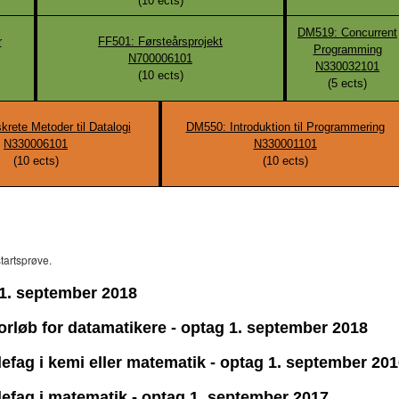
(
10
ects)
DM519: Concurrent
r
FF501: Førsteårsprojekt
Programming
N700006101
N330032101
(
10
ects)
(
5
ects)
rete Metoder til Datalogi
DM550: Introduktion til Programmering
N330006101
N330001101
(
10
ects)
(
10
ects)
tartsprøve.
g 1. september 2018
forløb for datamatikere - optag 1. september 2018
idefag i kemi eller matematik - optag 1. september 20
idefag i matematik - optag 1. september 2017