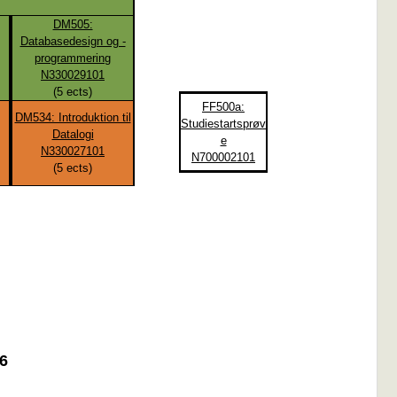
DM505:
Databasedesign og -
programmering
N330029101
(
5
ects)
FF500a:
DM534: Introduktion til
Studiestartsprøv
Datalogi
e
N330027101
N700002101
(
5
ects)
16