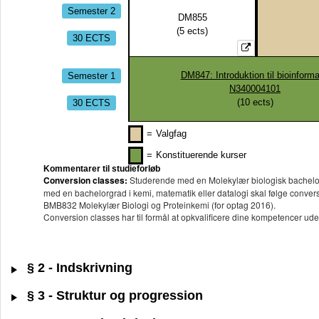
Semester 2
DM855
(
5
ects)
30 ECTS
Semester 1
DM847: Introduktion til bioinforma
N340004101
30 ECTS
(
10
ects)
=
Valgfag
=
Konstituerende kurser
Kommentarer til studieforløb
Conversion classes:
Studerende med en Molekylær biologisk bachelorg
med en bachelorgrad i kemi, matematik eller datalogi skal følge conve
BMB832 Molekylær Biologi og Proteinkemi (for optag 2016).
Conversion classes har til formål at opkvalificere dine kompetencer ud
§ 2 - Indskrivning
§ 3 - Struktur og progression