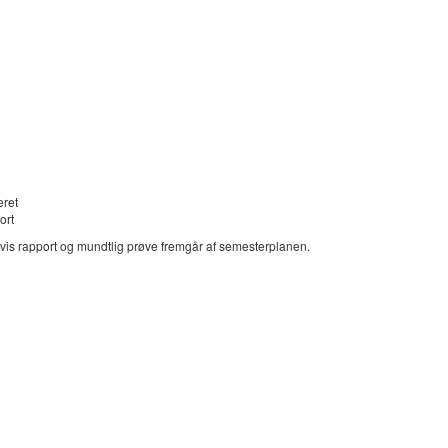
eret
ort
svis rapport og mundtlig prøve fremgår af semesterplanen.