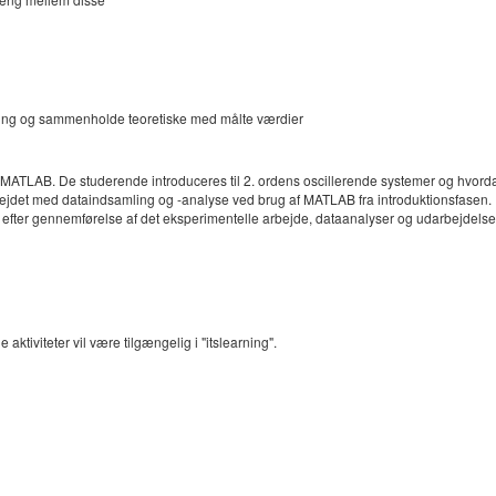
ling og sammenholde teoretiske med målte værdier
l MATLAB. De studerende introduceres til 2. ordens oscillerende systemer og hvorda
bejdet med dataindsamling og -analyse ved brug af MATLAB fra introduktionsfasen.
 efter gennemførelse af det eksperimentelle arbejde, dataanalyser og udarbejdelse af
aktiviteter vil være tilgængelig i "itslearning".