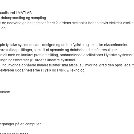
sualiseret i MATLAB
 dataopsamling og sampling
t af de nødvendige betingelser for et 2. ordens mekanisk henholdsvis elektrisk oscil
logi
simple fysiske systemer samt designe og udføre fysiske og tekniske eksperimenter.
yre måleopstillinger, samt til at opsamle og databehandle måleresultater.
entelt med en konkret problemstilling, omhandlende oscillationer i fysiske systemer.
ingningssystemer (2. ordens lineære systemer).
ling, hvor de opnåede måleresultater skal afspejle, i hvor høj grad den opstillede mo
ektiverer uddannelserne i Fysik og Fysik & Teknologi.
roblem
eregninger på en computer
hæng mellem disse