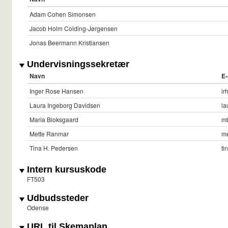
Adam Cohen Simonsen
Jacob Holm Colding-Jørgensen
Jonas Beermann Kristiansen
Undervisningssekretær
Navn
E-
Inger Rose Hansen
ir
Laura Ingeborg Davidsen
la
Maria Bloksgaard
m
Mette Ranmar
me
Tina H. Pedersen
ti
Intern kursuskode
FT503
Udbudssteder
Odense
URL til Skemaplan