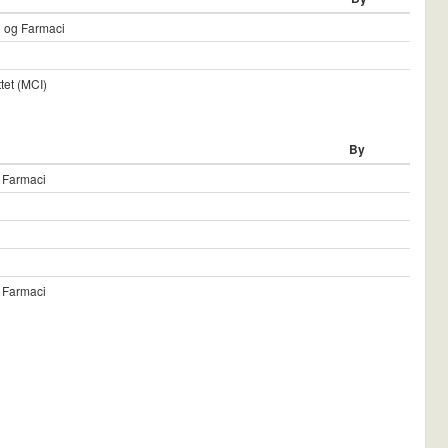
mi og Farmaci
tet (MCI)
By
g Farmaci
g Farmaci