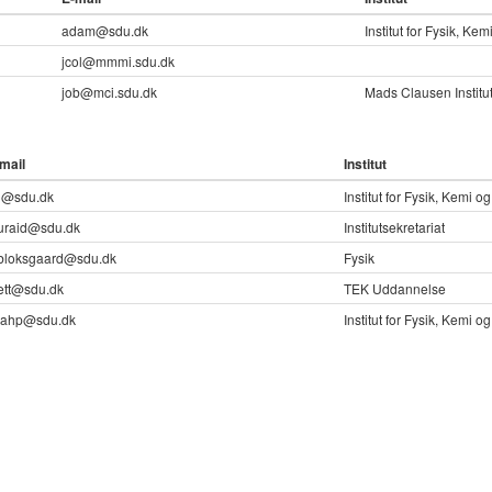
adam@sdu.dk
Institut for Fysik, Ke
jcol@mmmi.sdu.dk
job@mci.sdu.dk
Mads Clausen Institut
mail
Institut
h@sdu.dk
Institut for Fysik, Kemi o
uraid@sdu.dk
Institutsekretariat
bloksgaard@sdu.dk
Fysik
tt@sdu.dk
TEK Uddannelse
nahp@sdu.dk
Institut for Fysik, Kemi o