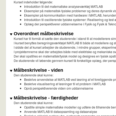
Kurset indeholder følgende:
Introduktion til det matematiske analyseværktøj MATLAB
Eksempler på matematisk-fysiske problemer og deres dynamik vi
Eksempler på kommunikation med hardware i MATLAB, herunder
Introduktion til oscillerende fysiske systemer: Realisering og tes
Oplæg der perspektiverer uddannelserne i Fysik og Fysik & Tekno
Overordnet målbeskrivelse
Kurset har til formål at sætte den studerende i stand til at modellerere 
I kurset benyttes beregningsværktøjet MATLAB til både at modellere og st
I sidste del af kurset arbejder de studerende, i mindre grupper, eksperim
I projektemnerne skal der arbejdes både med elektriske og mekaniske sv
Der skal opstilles en matematisk/fysisk model og designes en fysisk opstil
De studerende vil løbende gennem kurset få forskellige oplæg, der persp
Målbeskrivelse - viden
Den studerende skal kunne:
Beskrive anvendelse af MATLAB ved løsning af et foreliggende p
Beskrive visualisering af løsninger til et problem i MATLAB
Opnå perspektiverende viden om uddannelserne
Målbeskrivelse - færdigheder
Den studerende skal kunne:
Opstille simple matematiske modeller og udføre de tilhørende b
Anvende MATLAB til dataopsamling og dataanalyse
Beskrive et fysisk system vha. systemets parametre og sammen