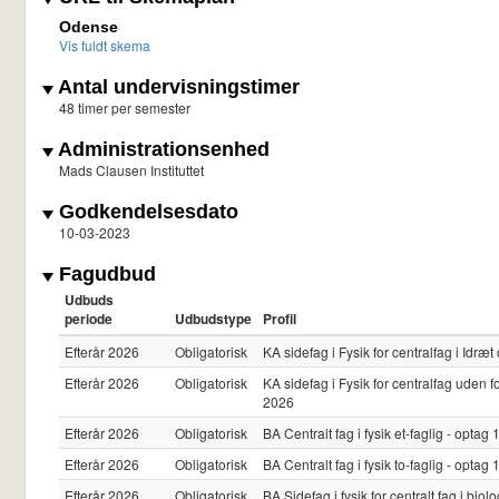
Odense
Vis fuldt skema
Antal undervisningstimer
48 timer per semester
Administrationsenhed
Mads Clausen Instituttet
Godkendelsesdato
10-03-2023
Fagudbud
Udbuds
periode
Udbudstype
Profil
Efterår 2026
Obligatorisk
KA sidefag i Fysik for centralfag i Idr
Efterår 2026
Obligatorisk
KA sidefag i Fysik for centralfag uden
2026
Efterår 2026
Obligatorisk
BA Centralt fag i fysik et-faglig - opta
Efterår 2026
Obligatorisk
BA Centralt fag i fysik to-faglig - opta
Efterår 2026
Obligatorisk
BA Sidefag i fysik for centralt fag i bi