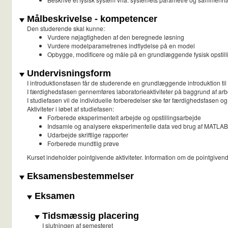
Målbeskrivelse - kompetencer
Den studerende skal kunne:
Vurdere nøjagtigheden af den beregnede løsning
Vurdere modelparametrenes indflydelse på en model
Opbygge, modificere og måle på en grundlæggende fysisk opstil
Undervisningsform
I introduktionsfasen får de studerende en grundlæggende introduktion ti
I færdighedsfasen gennemføres laboratorieaktiviteter på baggrund af ar
I studiefasen vil de individuelle forberedelser ske før færdighedsfasen og
Aktiviteter i løbet af studiefasen:
Forberede eksperimentelt arbejde og opstillingsarbejde
Indsamle og analysere eksperimentelle data ved brug af MATLAB
Udarbejde skriftlige rapporter
Forberede mundtlig prøve
Kurset indeholder pointgivende aktiviteter. Information om de pointgivende 
Eksamensbestemmelser
Eksamen
Tidsmæssig placering
I slutningen af semesteret