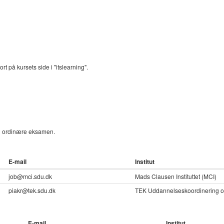
t på kursets side i "itslearning".
 ordinære eksamen.
E-mail
Institut
job@mci.sdu.dk
Mads Clausen Instituttet (MCI)
piakr@tek.sdu.dk
TEK Uddannelseskoordinering o
E-mail
Institut