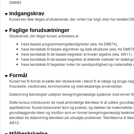
DM583
Indgangskrav
Kurset kan ikke følges af studerende, der: enten har fulgt, eller har bes
Faglige forudsætninger
Studerende, der følger kurset, anbefales at
have basale programmeringsfærdigheder (eks. fra DM574),
have kendskab til basale algoritmer og data strukturer (eks. fra DM578
have kendskab til de basale begreber af lineær algebra (eks. AI511),
have kendskab til de basale begreber af diskrete metoder for datalogi
have kendskab til begreber inden for sandsyndlighed og matematisk sta
Formål
Kurset har til formål at sætte den studerende i stand til at vælge og bruge nøgl
finansielle, medicinske, kommercielle og videnskabelige anvendelser.
Datamining teknologier udstyrer beregningsmæssige systemer med evnen til a
Dette kursus introducerer de mest almindelige teknikker til at udføre grun
applikationer. Kurset balancerer teori og praksis, og dækker de matematiske s
grundlæggende ideer og intuition som en formel beregningsmæssig beskrive
teknikker fra datamining teknikker på udvalgte problemer. Teknikkerne til ikke
AI512.
Målbeskrivelse