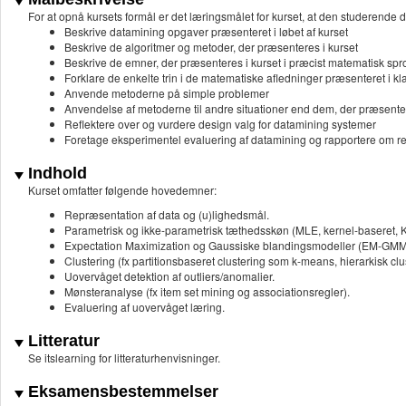
For at opnå kursets formål er det læringsmålet for kurset, at den studerende d
Beskrive datamining opgaver præsenteret i løbet af kurset
Beskrive de algoritmer og metoder, der præsenteres i kurset
Beskrive de emner, der præsenteres i kurset i præcist matematisk spr
Forklare de enkelte trin i de matematiske afledninger præsenteret i k
Anvende metoderne på simple problemer
Anvendelse af metoderne til andre situationer end dem, der præsente
Reflektere over og vurdere design valg for datamining systemer
Foretage eksperimentel evaluering af datamining og rapportere om re
Indhold
Kurset omfatter følgende hovedemner:
Repræsentation af data og (u)lighedsmål.
Parametrisk og ikke-parametrisk tæthedsskøn (MLE, kernel-baseret, 
Expectation Maximization og Gaussiske blandingsmodeller (EM-GMM
Clustering (fx partitionsbaseret clustering som k-means, hierarkisk clu
Uovervåget detektion af outliers/anomalier.
Mønsteranalyse (fx item set mining og associationsregler).
Evaluering af uovervåget læring.
Litteratur
Se itslearning for litteraturhenvisninger.
Eksamensbestemmelser