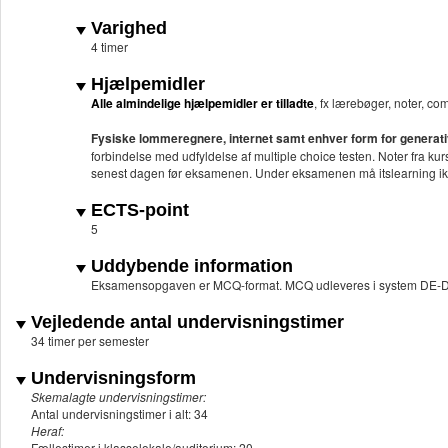
Varighed
4 timer
Hjælpemidler
Alle almindelige hjælpemidler er tilladte
, fx lærebøger, noter, c
Fysiske lommeregnere, internet samt enhver form for generativ k
forbindelse med udfyldelse af multiple choice testen. Noter fra ku
senest dagen før eksamenen. Under eksamenen må itslearning i
ECTS-point
5
Uddybende information
Eksamensopgaven er MCQ-format. MCQ udleveres i system DE-D
Vejledende antal undervisningstimer
34 timer per semester
Undervisningsform
Skemalagte undervisningstimer:
Antal undervisningstimer i alt: 34
Heraf:
Fællestimer i klasselokale/auditorium: 20