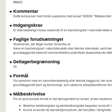
BB820
Kommentar
Dette kursus kan med fordel suppleres med kurset ”KE836: "Miljøkemisk 
Indgangskrav
Et videnskabeligt niveau svarende til en bachelorgrad i naturvidenskab e
Faglige forudsætninger
Studerende, der følger kurset, forventes at:
Have en bachelorgrad i naturvidenskab eller teknisk videnskab, samt ken
grundlæggende bekendt med kemikaliers potentielle skadevirkende effe
Deltagerbegrænsning
30
Formål
For personer med en naturvidenskabelig eller teknisk baggrund, der ansætt
grundlæggende teori og terminologi, som sådanne arbejdsfunktioner forudsæ
Målbeskrivelse
For at opnå kursets formål er det læringsmålet for kurset, at den studeren
Beskrive toksikologiske og økotoksikologiske begreber anvendt i fa
Kunne anvende de standardprocedurer, der benyttes i farligheds- o