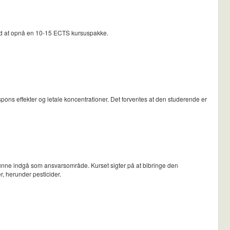
rmed at opnå en 10-15 ECTS kursuspakke.
ns effekter og letale koncentrationer. Det forventes at den studerende er
r kunne indgå som ansvarsområde. Kurset sigter på at bibringe den
r, herunder pesticider.