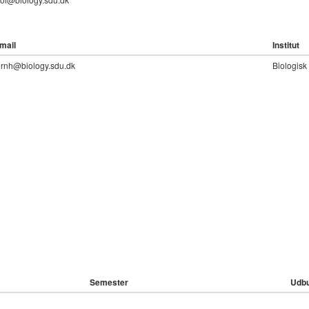
mail
Institut
rnh@biology.sdu.dk
Biologisk 
Semester
Udbu