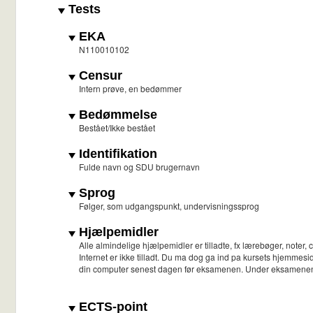
Tests
EKA
N110010102
Censur
Intern prøve, en bedømmer
Bedømmelse
Bestået/Ikke bestået
Identifikation
Fulde navn og SDU brugernavn
Sprog
Følger, som udgangspunkt, undervisningssprog
Hjælpemidler
Alle almindelige hjælpemidler er tilladte, fx lærebøger, noter
Internet er ikke tilladt. Du ma dog ga ind pa kursets hjemmes
din computer senest dagen før eksamenen. Under eksamenen er d
ECTS-point