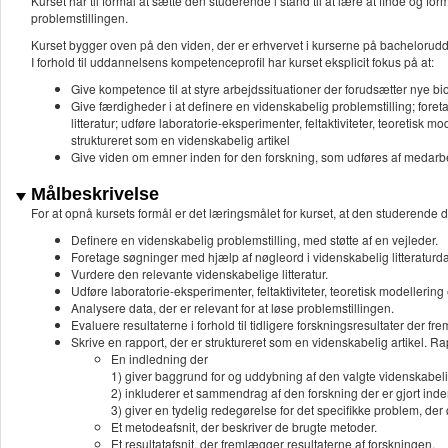
Kurset har til formål at sætte den studerende i stand til at lære at finde og for
problemstillingen.
Kurset bygger oven på den viden, der er erhvervet i kurserne på bacheloruddan
I forhold til uddannelsens kompetenceprofil har kurset eksplicit fokus på at:
Give kompetence til at styre arbejdssituationer der forudsætter nye bi
Give færdigheder i at definere en videnskabelig problemstilling; fore
litteratur; udføre laboratorie-eksperimenter, feltaktiviteter, teoretisk m
struktureret som en videnskabelig artikel
Give viden om emner inden for den forskning, som udføres af medarbejd
Målbeskrivelse
For at opnå kursets formål er det læringsmålet for kurset, at den studerende d
Definere en videnskabelig problemstilling, med støtte af en vejleder.
Foretage søgninger med hjælp af nøgleord i videnskabelig litteraturdata
Vurdere den relevante videnskabelige litteratur.
Udføre laboratorie-eksperimenter, feltaktiviteter, teoretisk modellering e
Analysere data, der er relevant for at løse problemstillingen.
Evaluere resultaterne i forhold til tidligere forskningsresultater der fr
Skrive en rapport, der er struktureret som en videnskabelig artikel. R
En indledning der
1) giver baggrund for og uddybning af den valgte videnskabeli
2) inkluderer et sammendrag af den forskning der er gjort inde
3) giver en tydelig redegørelse for det specifikke problem, der 
Et metodeafsnit, der beskriver de brugte metoder.
Et resultatafsnit, der fremlægger resultaterne af forskningen.