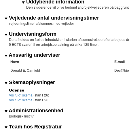
Uddybende information
Den studerende vil blive bedømt af projektvejlederen på baggrund af
Vejledende antal undervisningstimer
vejledningstimer afstemmes med vejleder
Undervisningsform
Der afholdes en fælles introduktion i starten af semestret, derefter arbejdes d
5 ECTS svarer til en arbejdsbelastning på cirka 125 timer.
Ansvarlig underviser
Navn
E-mail
Donald E. Canfield
Dec@biol
Skemaoplysninger
Odense
Vis fuldt skema
(start F26)
Vis fuldt skema
(start E26)
Administrationsenhed
Biologisk Institut
Team hos Registratur