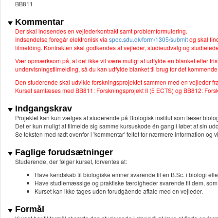
BB811
Kommentar
Der skal indsendes en vejlederkontrakt samt problemformulering.
Indsendelse foregår elektronisk via
spoc.sdu.dk/form/1305/submit
og skal fin
tilmelding. Kontrakten skal godkendes af vejleder, studieudvalg og studieled
Vær opmærksom på, at det ikke vil være muligt at udfylde en blanket efter fr
undervisningstilmelding, så du kan udfylde blanket til brug for det kommend
Den studerende skal udvikle forskningsprojektet sammen med en vejleder fra 
Kurset samlæses med BB811: Forskningsprojekt II (5 ECTS) og BB812: Forskn
Indgangskrav
Projektet kan kun vælges af studerende på Biologisk institut som læser biolo
Det er kun muligt at tilmelde sig samme kursuskode én gang i løbet af sin u
Se teksten med rødt ovenfor i 'kommentar' feltet for nærmere information og vil
Faglige forudsætninger
Studerende, der følger kurset, forventes at:
Have kendskab til biologiske emner svarende til en B.Sc. i biologi ell
Have studiemæssige og praktiske færdigheder svarende til dem, som 
Kurset kan ikke tages uden forudgående aftale med en vejleder.
Formål