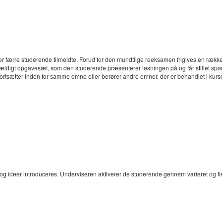
er færre studerende tilmeldte. Forud for den mundtlige reeksamen frigives en ræk
ældigt opgavesæt, som den studerende præsenterer løsningen på og får stillet spørg
fortsætter inden for samme emne eller berører andre emner, der er behandlet i kurse
 og ideer introduceres. Underviseren aktiverer de studerende gennem varieret og fle