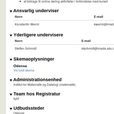
at bidrage til online læring aktiviteter i forbindelse med kurset
Ansvarlig underviser
Navn
E-mail
Konstantin Wernli
kwernli@imad
Yderligere undervisere
Navn
E-mail
Steffen Schmidt
stschmidt@imada.sdu.
Skemaoplysninger
Odense
Vis fuldt skema
Administrationsenhed
Institut for Matematik og Datalogi (matematik)
Team hos Registratur
NAT
Udbudssteder
Odense