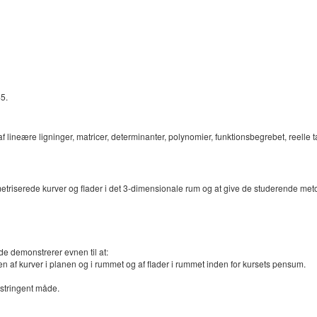
5.
ineære ligninger, matricer, determinanter, polynomier, funktionsbegrebet, reelle tal, 
ametriserede kurver og flader i det 3-dimensionale rum og at give de studerende meto
de demonstrerer evnen til at:
ien af kurver i planen og i rummet og af flader i rummet inden for kursets pensum.
stringent måde.