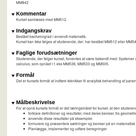
MM842
Kommentar
Kurset samlæses med MM512.
Indgangskrav
Bestået bachelorgrad i anvendt matematik.
Kurset kan ikke følges af studerende, der: har bestået MM512 eller MM54
Faglige forudsætninger
Studerende, der følger kurset, forventes at være bekendt med: Systemer af l
calculus, som opnået i f. eks MM536, MM533 og MM505.
Formål
Det er kursets formål at indføre teknikker til analytisk behandling af par
Målbeskrivelse
For at opnå kursets formål er det læringsmålet for kurset, at den studeren
forklare definitioner og resultater, med deres beviser, fra geometr
anvende disse resultater på eksempler.
formulere og præsentere sætninger og beviser på en matematisk 
Planlægge, implementer og udføre beregninger