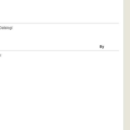
 Datalogi
By
i