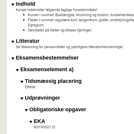
Indhold
Kurset indeholder følgende faglige hovedområder:
Kurver i rummet: Buelængde, krumning og torsion, fundamental
Flader i rummet: regulære kort, tangentrum, grafer, omdrejning
Egregium
Geodæter på flader og disses ligninger.
Litteratur
Se itslearning for pensumlister og yderligere litteraturhenvisninger.
Eksamensbestemmelser
Eksamenselement a)
Tidsmæssig placering
Efterår
Udprøvninger
Obligatoriske opgaver
EKA
N310052112