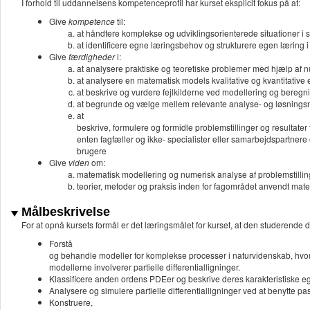
I forhold til uddannelsens kompetenceprofil har kurset eksplicit fokus på at:
Give
kompetence
til:
at håndtere komplekse og udviklingsorienterede situationer
at identificere egne læringsbehov og strukturere egen læring i 
Give
færdigheder
i:
at analysere praktiske og teoretiske problemer med hjælp af
at analysere en matematisk models kvalitative og kvantitativ
at beskrive og vurdere fejlkilderne ved modellering og beregni
at begrunde og vælge mellem relevante analyse- og løsnings
at
beskrive, formulere og formidle problemstillinger og resultater t
enten fagfæller og ikke- specialister eller samarbejdspartnere
brugere
Give
viden
om:
matematisk modellering og numerisk analyse af problemstillin
teorier, metoder og praksis inden for fagområdet anvendt mat
Målbeskrivelse
For at opnå kursets formål er det læringsmålet for kurset, at den studerende d
Forstå
og behandle modeller for komplekse processer i naturvidenskab, hvo
modellerne involverer partielle differentialligninger.
Klassificere anden ordens PDEer og beskrive deres karakteristiske e
Analysere og simulere partielle differentialligninger ved at benytt
Konstruere,