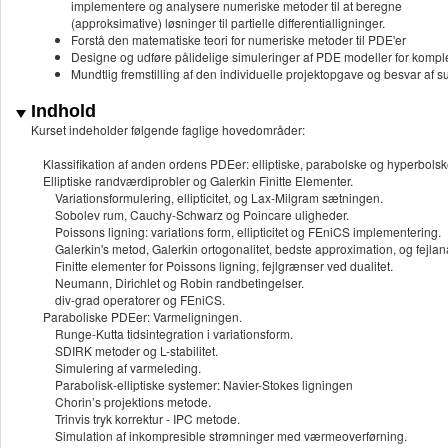
implementere og analysere numeriske metoder til at beregne
(approksimative) løsninger til partielle differentialligninger.
Forstå den matematiske teori for numeriske metoder til PDE'er
Designe og udføre pålidelige simuleringer af PDE modeller for kompl
Mundtlig fremstilling af den individuelle projektopgave og besvar af
Indhold
Kurset indeholder følgende faglige hovedområder:
Klassifikation af anden ordens PDEer: elliptiske, parabolske og hyperbolsk
Elliptiske randværdiprobler og Galerkin Finitte Elementer.
Variationsformulering, ellipticitet, og Lax-Milgram sætningen.
Sobolev rum, Cauchy-Schwarz og Poincare uligheder.
Poissons ligning: variations form, ellipticitet og FEniCS implementering.
Galerkin's metod, Galerkin ortogonalitet, bedste approximation, og fejlan
Finitte elementer for Poissons ligning, fejlgrænser ved dualitet.
Neumann, Dirichlet og Robin randbetingelser.
div-grad operatorer og FEniCS.
Paraboliske PDEer: Varmeligningen.
Runge-Kutta tidsintegration i variationsform.
SDIRK metoder og L-stabilitet.
Simulering af varmeleding.
Parabolisk-elliptiske systemer: Navier-Stokes ligningen
Chorin’s projektions metode.
Trinvis tryk korrektur - IPC metode.
Simulation af inkompresible strømninger med værmeoverførning.