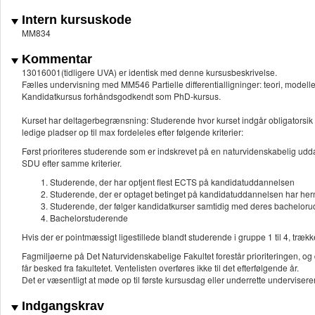
Intern kursuskode
MM834
Kommentar
13016001(tidligere UVA) er identisk med denne kursusbeskrivelse.
Fælles undervisning med MM546 Partielle differentialligninger: teori, modell
Kandidatkursus forhåndsgodkendt som PhD-kursus.
Kurset har deltagerbegrænsning: Studerende hvor kurset indgår obligatorsik 
ledige pladser op til max fordeleles efter følgende kriterier:
Først prioriteres studerende som er indskrevet på en naturvidenskabelig uddan
SDU efter samme kriterier.
Studerende, der har optjent flest ECTS på kandidatuddannelsen
Studerende, der er optaget betinget på kandidatuddannelsen har hern
Studerende, der følger kandidatkurser samtidig med deres bachelorudd
Bachelorstuderende
Hvis der er pointmæssigt ligestillede blandt studerende i gruppe 1 til 4, trækk
Fagmiljøerne på Det Naturvidenskabelige Fakultet forestår prioriteringen, og
får besked fra fakultetet. Ventelisten overføres ikke til det efterfølgende år.
Det er væsentligt at møde op til første kursusdag eller underrette underviseren
Indgangskrav