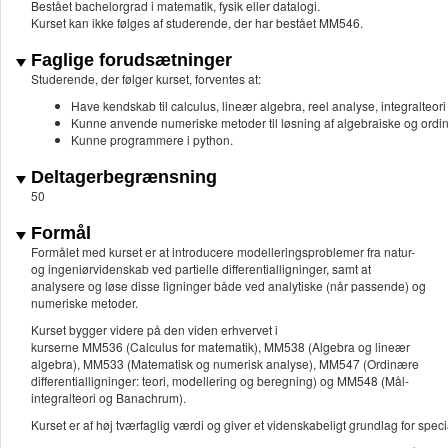
Bestået bachelorgrad i matematik, fysik eller datalogi.
Kurset kan ikke følges af studerende, der har bestået MM546.
Faglige forudsætninger
Studerende, der følger kurset, forventes at:
Have kendskab til calculus, lineær algebra, reel analyse, integralteo
Kunne anvende numeriske metoder til løsning af algebraiske og ordinæ
Kunne programmere i python.
Deltagerbegrænsning
50
Formål
Formålet med kurset er at introducere modelleringsproblemer fra natur-
og ingeniørvidenskab ved partielle differentialligninger, samt at
analysere og løse disse ligninger både ved analytiske (når passende) og
numeriske metoder.
Kurset bygger videre på den viden erhvervet i
kurserne MM536 (Calculus for matematik), MM538 (Algebra og lineær
algebra), MM533 (Matematisk og numerisk analyse), MM547 (Ordinære
differentialligninger: teori, modellering og beregning) og MM548 (Mål-
integralteori og Banachrum).
Kurset er af høj tværfaglig værdi og giver et videnskabeligt grundlag for spec