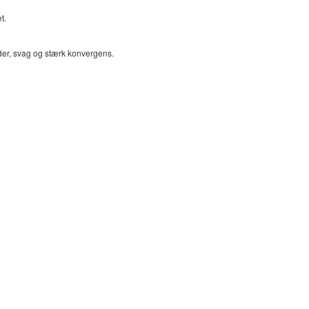
t.
er, svag og stærk konvergens.