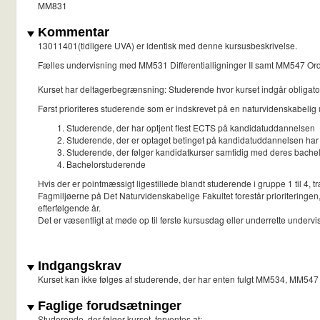
MM831
Kommentar
13011401(tidligere UVA) er identisk med denne kursusbeskrivelse.
Fælles undervisning med MM531 Differentialligninger II samt MM547 Ordin
Kurset har deltagerbegrænsning: Studerende hvor kurset indgår obligatorsi
Først prioriteres studerende som er indskrevet på en naturvidenskabelig u
Studerende, der har optjent flest ECTS på kandidatuddannelsen
Studerende, der er optaget betinget på kandidatuddannelsen har 
Studerende, der følger kandidatkurser samtidig med deres bachelo
Bachelorstuderende
Hvis der er pointmæssigt ligestillede blandt studerende i gruppe 1 til 4, t
Fagmiljøerne på Det Naturvidenskabelige Fakultet forestår prioriteringen, 
efterfølgende år.
Det er væsentligt at møde op til første kursusdag eller underrette undervi
Indgangskrav
Kurset kan ikke følges af studerende, der har enten fulgt MM534, MM547
Faglige forudsætninger
Studerende, der følger kurset, forventes at: