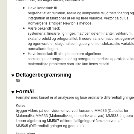
Have kendskab til
begrebet af en funktion, reelle og komplekse tal, differentiering og
integration af funktioner af en og flere variable, vektor calculus,
Konvergens af følger, Newton’s metode.
Være bekendt med:
systemer af lineære ligninger, matricer, determinanter, vektorrum,
skalar produkt og ortogonalitet, lineære transformationer, egenve
og egenværdier, diagonalisering, polynomier, stokastiske variable
normalfordelingen
Have kendskab til at implementere algoritmer
som computer programmer og beregne numeriske approksimatione
matematiske problemer som ikke kan løses eksakt.
Deltagerbegrænsning
50
Formål
Formålet med kurset er at analysere og løse ordinære differentiallignin
Kurset
bygger videre på den viden erhvervet i kurserne MM536 (Calculus for
Matematik), MM533 (Matematisk og numerisk analyse), MM538 (algebra
lineær algebra) og MM507 (differentialligninger)/ første halvdel af
MM545 (Differentialligninger og geometri).
Kurset giver