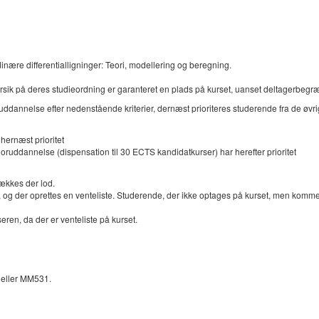
ære differentialligninger: Teori, modellering og beregning.
k på deres studieordning er garanteret en plads på kurset, uanset deltagerbegrænsn
ddannelse efter nedenstående kriterier, dernæst prioriteres studerende fra de øvri
hernæst prioritet
ruddannelse (dispensation til 30 ECTS kandidatkurser) har herefter prioritet
rækkes der lod.
og der oprettes en venteliste. Studerende, der ikke optages på kurset, men kommer på 
seren, da der er venteliste på kurset.
 eller MM531.