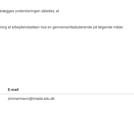
ettelægges undervisningen således, at
rdeling af arbejdsindsatsen hos en gennemsnitsstuderende på følgende måde:
E-mail
zimmermann@imada.sdu.dk