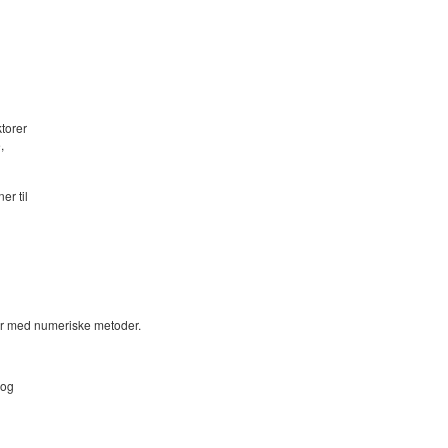
ktorer
,
r til
ger med numeriske metoder.
 og