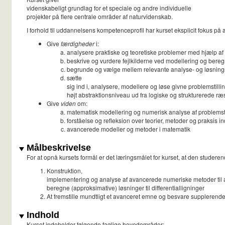
videnskabeligt grundlag for et speciale og andre individuelle
projekter på flere centrale områder af naturvidenskab.
I forhold til uddannelsens kompetenceprofil har kurset eksplicit fokus på a
Give
færdigheder
i:
analysere praktiske og teoretiske problemer med hjælp a
beskrive og vurdere fejlkilderne ved modellering og beregn
begrunde og vælge mellem relevante analyse- og løsnin
sætte
sig ind i, analysere, modellere og løse givne problemstilli
højt abstraktionsniveau ud fra logiske og strukturerede 
Give
viden
om:
matematisk modellering og numerisk analyse af problemstil
forståelse og refleksion over teorier, metoder og praksis 
avancerede modeller og metoder i matematik
Målbeskrivelse
For at opnå kursets formål er det læringsmålet for kurset, at den studere
Konstruktion,
implementering og analyse af avancerede numeriske metoder til 
beregne (approksimative) løsninger til differentialligninger
At fremstille mundtligt et avanceret emne og besvare supplerend
Indhold
Kurset indeholder følgende faglige hovedområder: