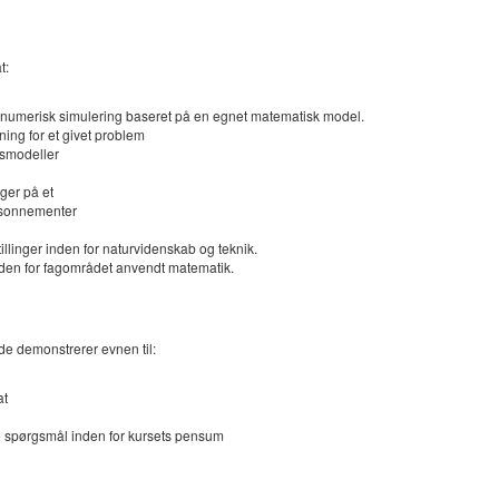
t:
f numerisk simulering baseret på en egnet matematisk model.
ing for et givet problem
gsmodeller
nger på et
ræsonnementer
linger inden for naturvidenskab og teknik.
inden for fagområdet anvendt matematik.
nde demonstrerer evnen til:
at
e spørgsmål inden for kursets pensum