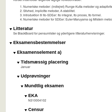
Numeriske metoder: (indlejret) Runge-Kutta metoder og adaptivite
Stivhed, implicitte metoder, A-stabilitet.
Introduktion til Ito-SDEer: Ito integral, Ito proces, Ito formel.
Numeriske metoder for SDEer: Euler-Maruyama og Milstein metod
Litteratur
Se BlackBoard for pensumlister og yderligere litteraturhenvisninger.
Eksamensbestemmelser
Eksamenselement a)
Tidsmæssig placering
Januar
Udprøvninger
Mundtlig eksamen
EKA
N310004102
Censur