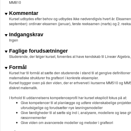
MM810
Kommentar
Kurset udbydes efter behov og udbydes ikke nødvendigvis hvert år. Eksamens
september): ordinær eksamen (januar), første reeksamen (marts) og 2. reeksam
Indgangskrav
Ingen
Faglige forudsætninger
Studerende, der følger kurset, forventes at have kendskab til Lineær Algebra
Formål
Kurset har til formål at sætte den studerende i stand til at gengive definitioner o
matematiske strukturer fra grafteori i konkrete eksempler.
Kurset bygger oven på den viden, der er erhvervet i kurserne MM510 og MM515
diskret matematik.
I forhold til uddannelsens kompetenceprofil har kurset eksplicit fokus på at:
Give kompetencer til at planlægge og udføre videnskabelige projekter 
uforudsigelige og forudsætter nye løsningsmodeller
Give færdigheder til at sætte sig ind i, analysere, modellere og løse g
ræsonnementer
Give viden om avancerede modeller og metoder i grafteori