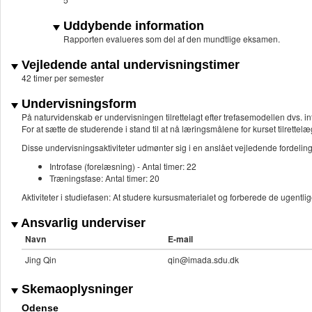
Uddybende information
Rapporten evalueres som del af den mundtlige eksamen.
Vejledende antal undervisningstimer
42 timer per semester
Undervisningsform
På naturvidenskab er undervisningen tilrettelagt efter trefasemodellen dvs. in
For at sætte de studerende i stand til at nå læringsmålene for kurset tilrette
Disse undervisningsaktiviteter udmønter sig i en anslået vejledende fordel
Introfase (forelæsning) - Antal timer: 22
Træningsfase: Antal timer: 20
Aktiviteter i studiefasen: At studere kursusmaterialet og forberede de ugentli
Ansvarlig underviser
Navn
E-mail
Jing Qin
qin@imada.sdu.dk
Skemaoplysninger
Odense