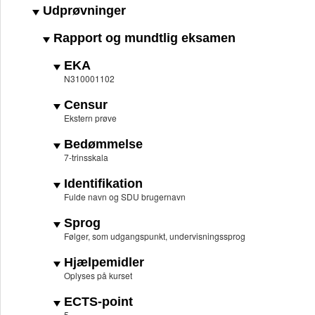
Udprøvninger
Rapport og mundtlig eksamen
EKA
N310001102
Censur
Ekstern prøve
Bedømmelse
7-trinsskala
Identifikation
Fulde navn og SDU brugernavn
Sprog
Følger, som udgangspunkt, undervisningssprog
Hjælpemidler
Oplyses på kurset
ECTS-point
5