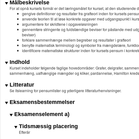
Målbeskrivelse
For at opnå kursets formål er det læringsmålet for kurset, at den studerende d
gengive definitioner og resultater fra grafteori inden for kursets pens
anvende teorien til at løse konkrete opgaver med udgangspunkt i ku
argumentere for skridtene i opgaveløsningen
gennemføre stringente og fuldstændige beviser for påstande med udga
beviser)
forklare sammenhænge mellem begreber og resultater i grafteori
benytte matematisk terminologi og symboler fra mængdelære, funktion
identificere matematiske strukturer inden for kursets pensum i konkre
Indhold
Kurset indeholder følgende faglige hovedområder: Grafer, delgrafer, sammenhæ
sammenhæng, uafhængige mængder og kliker, pardannelse, Hamilton kreds
Litteratur
Se itslearning for pensumlister og yderligere litteraturhenvisninger.
Eksamensbestemmelser
Eksamenselement a)
Tidsmæssig placering
Efterår