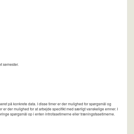
et semester.
ret på konkrete data. I disse timer er der mulighed for spørgsmål og
r er der mulighed for at arbejde specifikt med særligt vanskelige emner. I
bringe spørgsmål op i enten introfasetimerne eller træningsfasetimerne.