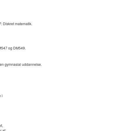
: Diskret matematik.
DM547 og DM549.
ra en gymnasial uddannelse.
 i
t,
r af