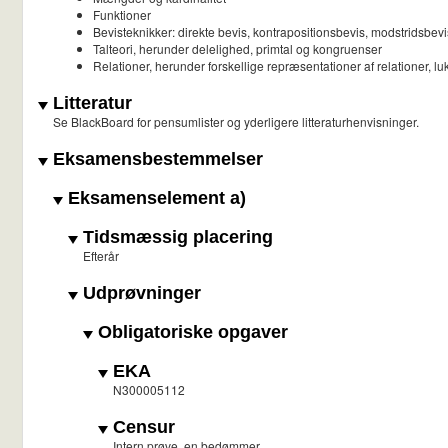
Funktioner
Bevisteknikker: direkte bevis, kontrapositionsbevis, modstridsbev
Talteori, herunder delelighed, primtal og kongruenser
Relationer, herunder forskellige repræsentationer af relationer, l
Litteratur
Se BlackBoard for pensumlister og yderligere litteraturhenvisninger.
Eksamensbestemmelser
Eksamenselement a)
Tidsmæssig placering
Efterår
Udprøvninger
Obligatoriske opgaver
EKA
N300005112
Censur
Intern prøve, en bedømmer