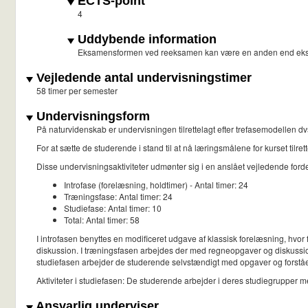
ECTS-point
4
Uddybende information
Eksamensformen ved reeksamen kan være en anden end ek
Vejledende antal undervisningstimer
58 timer per semester
Undervisningsform
På naturvidenskab er undervisningen tilrettelagt efter trefasemodellen dvs
For at sætte de studerende i stand til at nå læringsmålene for kurset tilr
Disse undervisningsaktiviteter udmønter sig i en anslået vejledende fo
Introfase (forelæsning, holdtimer) - Antal timer: 24
Træningsfase: Antal timer: 24
Studiefase: Antal timer: 10
Total: Antal timer: 58
I introfasen benyttes en modificeret udgave af klassisk forelæsning, hv
diskussion. I træningsfasen arbejdes der med regneopgaver og diskussionse
studiefasen arbejder de studerende selvstændigt med opgaver og forståels
Aktiviteter i studiefasen: De studerende arbejder i deres studiegrupper 
Ansvarlig underviser