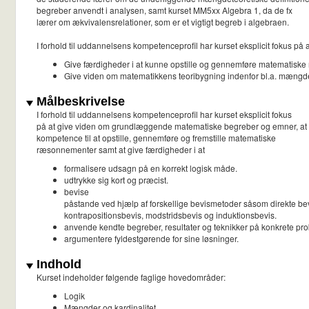
begreber anvendt i analysen, samt kurset MM5xx Algebra 1, da de fx
lærer om ækvivalensrelationer, som er et vigtigt begreb i algebraen.
I forhold til uddannelsens kompetenceprofil har kurset eksplicit fokus på a
Give færdigheder i at kunne opstille og gennemføre matematisk
Give viden om matematikkens teoribygning indenfor bl.a. mængde
Målbeskrivelse
I forhold til uddannelsens kompetenceprofil har kurset eksplicit fokus
på at give viden om grundlæggende matematiske begreber og emner, at 
kompetence til at opstille, gennemføre og fremstille matematiske
ræsonnementer samt at give færdigheder i at
formalisere udsagn på en korrekt logisk måde.
udtrykke sig kort og præcist.
bevise
påstande ved hjælp af forskellige bevismetoder såsom direkte bev
kontrapositionsbevis, modstridsbevis og induktionsbevis.
anvende kendte begreber, resultater og teknikker på konkrete pr
argumentere fyldestgørende for sine løsninger.
Indhold
Kurset indeholder følgende faglige hovedområder:
Logik
Mængder og kardinalitet