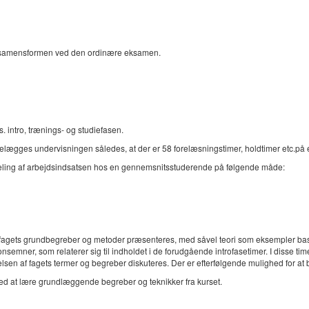
samensformen ved den ordinære eksamen.
. intro, trænings- og studiefasen.
ettelægges undervisningen således, at der er 58 forelæsningstimer, holdtimer etc.på 
rdeling af arbejdsindsatsen hos en gennemsnitsstuderende på følgende måde:
or fagets grundbegreber og metoder præsenteres, med såvel teori som eksempler base
mner, som relaterer sig til indholdet i de forudgående introfasetimer. I disse time
en af fagets termer og begreber diskuteres. Der er efterfølgende mulighed for at 
med at lære grundlæggende begreber og teknikker fra kurset.