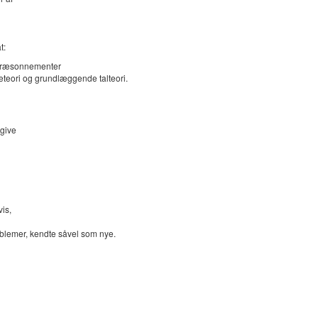
t:
e ræsonnementer
teori og grundlæggende talteori.
give
is,
oblemer, kendte såvel som nye.