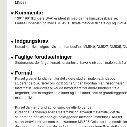
MM537
Kommentar
13011901(tidligere UVA) er identisk med denne kursusbeskrivelse.
Fælles undervisning med DM549: Diskrete metoder til datalogi og DM547
Indgangskrav
Kurset kan ikke følges hvis man har bestået: MM540, DM527, DM535, 
Faglige forudsætninger
Studerende, der følger kurset, forventes at have A-niveau i matematik f
Formål
Kurset giver et fundament for det videre studie i matematik idet de
studerende bl.a. lærer om logik og herunder, hvordan man ræsonnerer i
matematik. Derudover bliver de introduceret for andre fundamentale
begreber, som mængder, relationer og funktioner, som er grundlæggende
matematikken.
Kurset danner grundlag for samtlige efterfølgende
kurser på Bachelorgraden i matematik og anvendt matematik idet de
studerende her lærer de grundlæggende metoder i matematik. Kurset
spiller endvidere sammen med kurserne MM536 Calculus i matematik ide
de studerende lærer om de underliggende mængdeteoretiske definitione