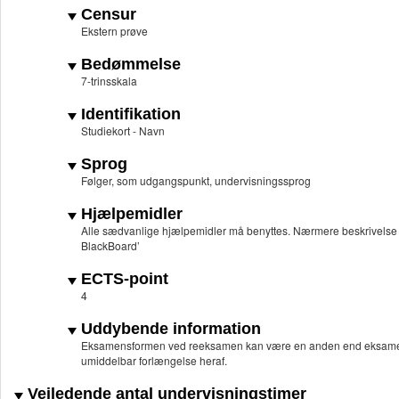
Censur
Ekstern prøve
Bedømmelse
7-trinsskala
Identifikation
Studiekort - Navn
Sprog
Følger, som udgangspunkt, undervisningssprog
Hjælpemidler
Alle sædvanlige hjælpemidler må benyttes. Nærmere beskrivelse af 
BlackBoard’
ECTS-point
4
Uddybende information
Eksamensformen ved reeksamen kan være en anden end eksame
umiddelbar forlængelse heraf.
Vejledende antal undervisningstimer