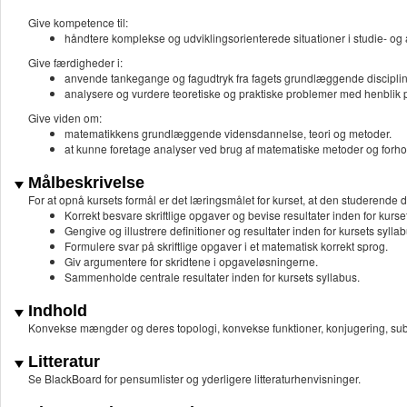
Give kompetence til:
håndtere komplekse og udviklingsorienterede situationer i studie-
Give færdigheder i:
anvende tankegange og fagudtryk fra fagets grundlæggende disciplin
analysere og vurdere teoretiske og praktiske problemer med henblik
Give viden om:
matematikkens grundlæggende vidensdannelse, teori og metoder.
at kunne foretage analyser ved brug af matematiske metoder og forholde
Målbeskrivelse
For at opnå kursets formål er det læringsmålet for kurset, at den studerende d
Korrekt besvare skriftlige opgaver og bevise resultater inden for kurse
Gengive og illustrere definitioner og resultater inden for kursets syllab
Formulere svar på skriftlige opgaver i et matematisk korrekt sprog.
Giv argumentere for skridtene i opgaveløsningerne.
Sammenholde centrale resultater inden for kursets syllabus.
Indhold
Konvekse mængder og deres topologi, konvekse funktioner, konjugering, subdi
Litteratur
Se BlackBoard for pensumlister og yderligere litteraturhenvisninger.