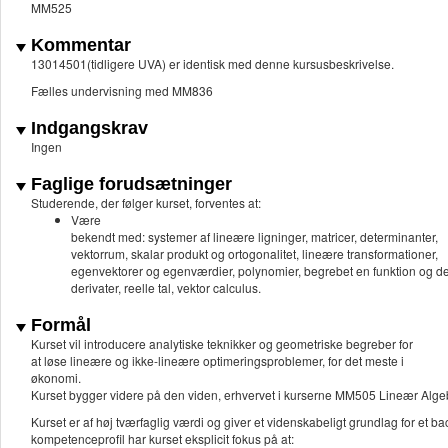
MM525
Kommentar
13014501(tidligere UVA) er identisk med denne kursusbeskrivelse.
Fælles undervisning med MM836
Indgangskrav
Ingen
Faglige forudsætninger
Studerende, der følger kurset, forventes at:
Være
bekendt med: systemer af lineære ligninger, matricer, determinanter,
vektorrum, skalar produkt og ortogonalitet, lineære transformationer,
egenvektorer og egenværdier, polynomier, begrebet en funktion og de
derivater, reelle tal, vektor calculus.
Formål
Kurset vil introducere analytiske teknikker og geometriske begreber for
at løse lineære og ikke-lineære optimeringsproblemer, for det meste i
økonomi.
Kurset bygger videre på den viden, erhvervet i kurserne MM505 Lineær Alg
Kurset er af høj tværfaglig værdi og giver et videnskabeligt grundlag for et 
kompetenceprofil har kurset eksplicit fokus på at: