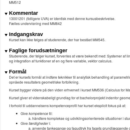
MM512
Kommentar
13001201 (tidligere UVA) er identisk med denne kursusbeskrivelse.
Fælles undervisning med MM842
Indgangskrav
Kurset kan ikke følges af studerende, der har bestået MM545.
Faglige forudsætninger
Studerende, der følger kurset, forventes at være bekendt med: Systemer af line
og integration af funktioner af en og flere variable, vektor calculus.
Formål
Det er kursets formål at indføre teknikker til analytisk behandling af paramet
opnåede resultaters geometriske fortolkning.
Kurset bygger videre på den viden erhvervet i kurset MM536 (Calculus for Mat
Kurset giver et videnskabeligt grundlag for et bachelorprojekt indenfor geome
I forhold til uddannelsens kompetenceprofil har kurset eksplicit fokus på at:
Give
kompetence
til:
håndtere komplekse og udviklingsorienterede situationer i 
Give
færdigheder
i:
anvende tankegange og fagudtryk fra fagets grundlæggende di