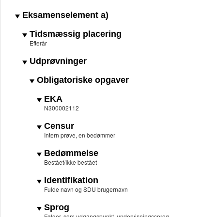
Eksamenselement a)
Tidsmæssig placering
Efterår
Udprøvninger
Obligatoriske opgaver
EKA
N300002112
Censur
Intern prøve, en bedømmer
Bedømmelse
Bestået/Ikke bestået
Identifikation
Fulde navn og SDU brugernavn
Sprog
Følger, som udgangspunkt, undervisningssprog