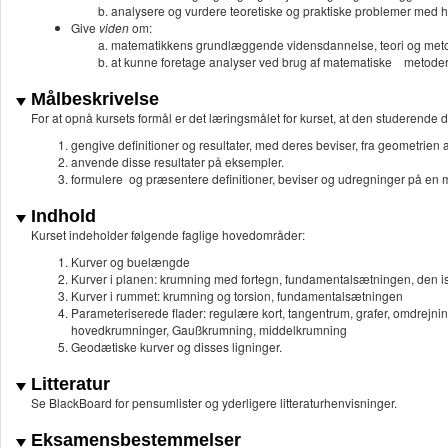
analysere og vurdere teoretiske og praktiske problemer med 
Give
viden
om:
matematikkens grundlæggende vidensdannelse, teori og meto
at kunne foretage analyser ved brug af matematiske metoder og 
Målbeskrivelse
For at opnå kursets formål er det læringsmålet for kurset, at den studerende d
gengive definitioner og resultater, med deres beviser, fra geometrien 
anvende disse resultater på eksempler.
formulere og præsentere definitioner, beviser og udregninger på en 
Indhold
Kurset indeholder følgende faglige hovedområder:
Kurver og buelængde
Kurver i planen: krumning med fortegn, fundamentalsætningen, den i
Kurver i rummet: krumning og torsion, fundamentalsætningen
Parameteriserede flader: regulære kort, tangentrum, grafer, omdrejn
hovedkrumninger, Gaußkrumning, middelkrumning
Geodætiske kurver og disses ligninger.
Litteratur
Se BlackBoard for pensumlister og yderligere litteraturhenvisninger.
Eksamensbestemmelser