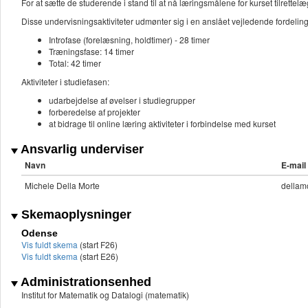
For at sætte de studerende i stand til at nå læringsmålene for kurset tilrette
Disse undervisningsaktiviteter udmønter sig i en anslået vejledende fordel
Introfase (forelæsning, holdtimer) - 28 timer
Træningsfase: 14 timer
Total: 42 timer
Aktiviteter i studiefasen:
udarbejdelse af øvelser i studiegrupper
forberedelse af projekter
at bidrage til online læring aktiviteter i forbindelse med kurset
Ansvarlig underviser
Navn
E-mail
Michele Della Morte
dellam
Skemaoplysninger
Odense
Vis fuldt skema
(start F26)
Vis fuldt skema
(start E26)
Administrationsenhed
Institut for Matematik og Datalogi (matematik)