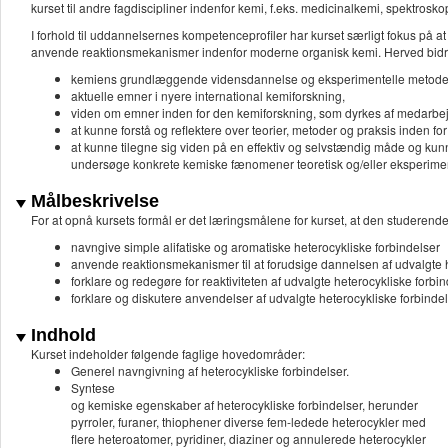
kurset til andre fagdiscipliner indenfor kemi, f.eks. medicinalkemi, spektrosko
I forhold til uddannelsernes kompetenceprofiler har kurset særligt fokus på 
anvende reaktionsmekanismer indenfor moderne organisk kemi. Herved bidr
kemiens grundlæggende vidensdannelse og eksperimentelle metoder
aktuelle emner i nyere international kemiforskning,
viden om emner inden for den kemiforskning, som dyrkes af medarbejd
at kunne forstå og reflektere over teorier, metoder og praksis inden f
at kunne tilegne sig viden på en effektiv og selvstændig måde og kun
undersøge konkrete kemiske fænomener teoretisk og/eller eksperimente
Målbeskrivelse
For at opnå kursets formål er det læringsmålene for kurset, at den studerende
navngive simple alifatiske og aromatiske heterocykliske forbindelser
anvende reaktionsmekanismer til at forudsige dannelsen af udvalgte h
forklare og redegøre for reaktiviteten af udvalgte heterocykliske forbi
forklare og diskutere anvendelser af udvalgte heterocykliske forbin
Indhold
Kurset indeholder følgende faglige hovedområder:
Generel navngivning af heterocykliske forbindelser.
Syntese
og kemiske egenskaber af heterocykliske forbindelser, herunder
pyrroler, furaner, thiophener diverse fem-ledede heterocykler med
flere heteroatomer, pyridiner, diaziner og annulerede heterocykler