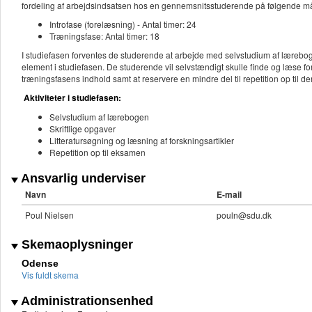
fordeling af arbejdsindsatsen hos en gennemsnitsstuderende på følgende m
Introfase (forelæsning) - Antal timer: 24
Træningsfase: Antal timer: 18
I studiefasen forventes de studerende at arbejde med selvstudium af lærebog
element i studiefasen. De studerende vil selvstændigt skulle finde og læse fo
træningsfasens indhold samt at reservere en mindre del til repetition op til 
Aktiviteter i studiefasen:
Selvstudium af lærebogen
Skriftlige opgaver
Litteratursøgning og læsning af forskningsartikler
Repetition op til eksamen
Ansvarlig underviser
Navn
E-mail
Poul Nielsen
pouln@sdu.dk
Skemaoplysninger
Odense
Vis fuldt skema
Administrationsenhed