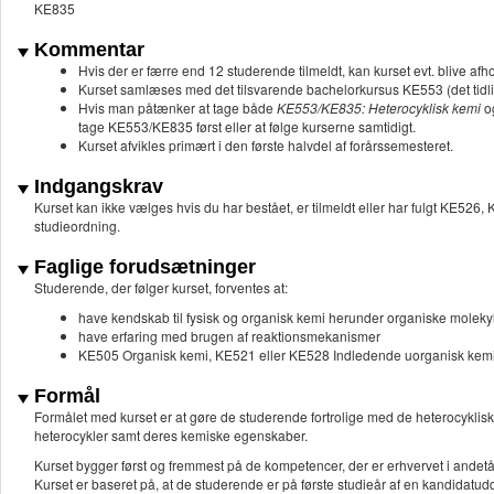
KE835
Kommentar
Hvis der er færre end 12 studerende tilmeldt, kan kurset evt. blive a
Kurset samlæses med det tilsvarende bachelorkursus KE553 (det tid
Hvis man påtænker at tage både
KE553/KE835: Heterocyklisk kemi
o
tage KE553/KE835 først eller at følge kurserne samtidigt.
Kurset afvikles primært i den første halvdel af forårssemesteret.
Indgangskrav
Kurset kan ikke vælges hvis du har bestået, er tilmeldt eller har fulgt KE526
studieordning.
Faglige forudsætninger
Studerende, der følger kurset, forventes at:
have kendskab til fysisk og organisk kemi herunder organiske moleky
have erfaring med brugen af reaktionsmekanismer
KE505 Organisk kemi, KE521 eller KE528 Indledende uorganisk kemi 
Formål
Formålet med kurset er at gøre de studerende fortrolige med de heterocyklis
heterocykler samt deres kemiske egenskaber.
Kurset bygger først og fremmest på de kompetencer, der er erhvervet i ande
Kurset er baseret på, at de studerende er på første studieår af en kandidatud