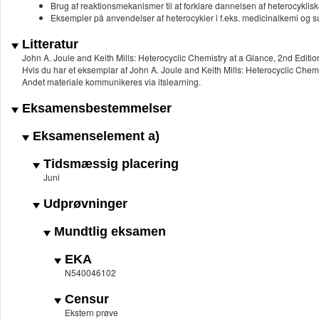
Brug af reaktionsmekanismer til at forklare dannelsen af heterocyklisk
Eksempler på anvendelser af heterocykler i f.eks. medicinalkemi og
Litteratur
John A. Joule and Keith Mills: Heterocyclic Chemistry at a Glance, 2nd Editio
Hvis du har et eksemplar af John A. Joule and Keith Mills: Heterocyclic Chem
Andet materiale kommunikeres via itslearning.
Eksamensbestemmelser
Eksamenselement a)
Tidsmæssig placering
Juni
Udprøvninger
Mundtlig eksamen
EKA
N540046102
Censur
Ekstern prøve