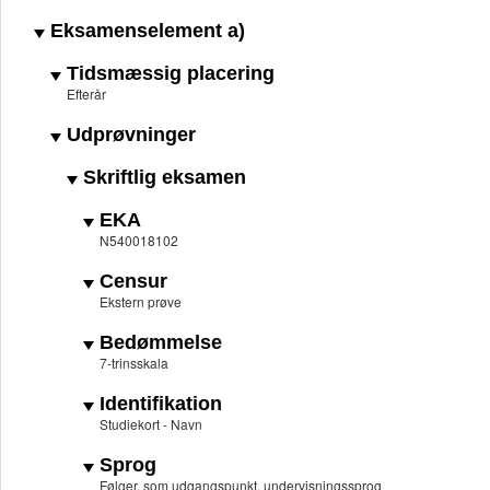
Eksamenselement a)
Tidsmæssig placering
Efterår
Udprøvninger
Skriftlig eksamen
EKA
N540018102
Censur
Ekstern prøve
Bedømmelse
7-trinsskala
Identifikation
Studiekort - Navn
Sprog
Følger, som udgangspunkt, undervisningssprog