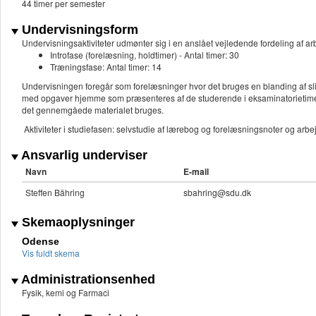
44 timer per semester
Undervisningsform
Undervisningsaktiviteter udmønter sig i en anslået vejledende fordeling af
Introfase (forelæsning, holdtimer) - Antal timer: 30
Træningsfase: Antal timer: 14
Undervisningen foregår som forelæsninger hvor det bruges en blanding af s
med opgaver hjemme som præsenteres af de studerende i eksaminatorietimern
det gennemgåede materialet bruges.
Aktiviteter i studiefasen: selvstudie af lærebog og forelæsningsnoter og ar
Ansvarlig underviser
Navn
E-mail
Steffen Bähring
sbahring@sdu.dk
Skemaoplysninger
Odense
Vis fuldt skema
Administrationsenhed
Fysik, kemi og Farmaci