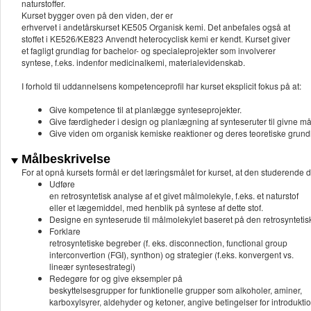
naturstoffer.
Kurset bygger oven på den viden, der er
erhvervet i andetårskurset KE505 Organisk kemi. Det anbefales også at
stoffet i KE526/KE823 Anvendt heterocyclisk kemi er kendt. Kurset giver
et fagligt grundlag for bachelor- og specialeprojekter som involverer
syntese, f.eks. indenfor medicinalkemi, materialevidenskab.
I forhold til uddannelsens kompetenceprofil har kurset eksplicit fokus på at:
Give kompetence til at planlægge synteseprojekter.
Give færdigheder i design og planlægning af synteseruter til givne mål
Give viden om organisk kemiske reaktioner og deres teoretiske grun
Målbeskrivelse
For at opnå kursets formål er det læringsmålet for kurset, at den studerende d
Udføre
en retrosyntetisk analyse af et givet målmolekyle, f.eks. et naturstof
eller et lægemiddel, med henblik på syntese af dette stof.
Designe en synteserude til målmolekylet baseret på den retrosyntetis
Forklare
retrosyntetiske begreber (f. eks. disconnection, functional group
interconvertion (FGI), synthon) og strategier (f.eks. konvergent vs.
lineær syntesestrategi)
Redegøre for og give eksempler på
beskyttelsesgrupper for funktionelle grupper som alkoholer, aminer,
karboxylsyrer, aldehyder og ketoner, angive betingelser for introdukti