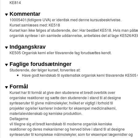
KE814
Kommentar
10005401(tidligere UVA) er identisk med denne kursusbeskrivelse.
Kurset samlæses med: KE518
Kurset kan ikke følges af studerende, der: Har bestået KE518. Hvis man 
organisk syntese i sin samlede uddannelse, anbefales det at tage KE526/KE823
Indgangskrav
KE505 Organisk kemi eller tilsvarende fag forudsættes kendt.
Faglige forudsætninger
Studerende, der følger kurset, forventes at:
Have godt kendskab til systematisk organisk kemi tilsvarende KE505
Formål
Kurset har til formål at give den studerene et bredt overblik over
organiske reaktioner og sætte den studerende i stand til at designe
synteseruter til givne målmolekyler, hvilket er vigtigt i forhold til
projekter og/eller karrierer indenfor for eksempel medicinalkemi,
materialevidenskab og kemiske produktion.
Deltagerne
vil tilegne sig et bredt kendskab til moderne organisk kemiske
reaktioner og deres mekanismer og herved blive i stand til at designe
synteseruter til komplekse målmolekyler, som for eksempel lægemidler og