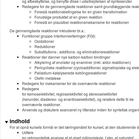
og afbeskyttelse, og benytte disse i udarbejdelsen af synteseruter.
Redegøre for de gennemgåede reaktioner samt grundlæggende reakt
Foreslå reaktionsbetingelse for en given transformation
Forudsige produktet af en given reaktion
Foreslå en plausibel reaktionsmekanisme for reaktionen
De gennemgåede reaktioner inkluderer bl.a.:
Funktionel gruppe interkonverteringer (FGI):
Oxidationer
Reduktioner
Substitutions-, additions- og eliminationsreaktioner
Reaktioner der danner nye karbon-karbon bindinger:
Alkylering af enolater og enaminer (inkl. aldol reaktionen)
Pericycliske reaktioner (cycloadditioner, sigmatropiske og elek
Palladium-katalyserede koblingsreaktioner
Olefin metatese
Redegøre for mekanismer for de overnævnte reaktioner
Redegøre
for kemoselektivitet, regioselektivitet og stereoselektivitet
(herunder, diastereo- og enantioselektivitet), og relatere dette til de
overnævnte reaktioner.
Anvende og diskutere avanceret ny litteratur inden for syntetisk organ
Indhold
For at opnå kursets formål er det læringsmålet for kurset, at den studerende d
Udføre
en retrosyntetisk analyse af et givet målmolekyle, f.eks. et naturstof