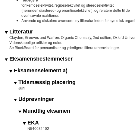
for kemoselektivitet, regioselektivitet og stereoselektivitet
(herunder, diastereo- og enantioselektivitet), og relatere dette til de
overnævnte reaktioner.
Anvende og diskutere avanceret ny litteratur inden for syntetisk organ
Litteratur
Clayden, Greeves and Warren: Organic Chemistry, 2nd edition, Oxford Univer
Videnskabelige artikler og noter.
Se BlackBoard for pensumlister og yderligere litteraturhenvisninger.
Eksamensbestemmelser
Eksamenselement a)
Tidsmæssig placering
Juni
Udprøvninger
Mundtlig eksamen
EKA
N540031102