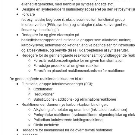
eller et lægemiddel, med henblik på syntese af dette stof.
Designe en synteserude til målmolekylet baseret på den retrosyntetis
Forklare
retrosyntetiske begreber (f. eks. disconnection, functional group
interconvertion (FGI), synthon) og strategier (f.eks. konvergent vs.
lineær syntesestrategi)
Redegøre for og give eksempler på
beskyttelsesgrupper for funktionelle grupper som alkoholer, aminer,
karboxylsyrer, aldehyder og ketoner, angive betingelser for introdukti
og afbeskyttelse, og benytte disse i udarbejdelsen af synteseruter.
Redegøre for de gennemgåede reaktioner samt grundlæggende reakt
Foreslå reaktionsbetingelse for en given transformation
Forudsige produktet af en given reaktion
Foreslå en plausibel reaktionsmekanisme for reaktionen
De gennemgåede reaktioner inkluderer bl.a.:
Funktionel gruppe interkonverteringer (FGI):
Oxidationer
Reduktioner
Substitutions-, additions- og eliminationsreaktioner
Reaktioner der danner nye karbon-karbon bindinger:
Alkylering af enolater og enaminer (inkl. aldol reaktionen)
Pericycliske reaktioner (cycloadditioner, sigmatropiske og elek
Palladium-katalyserede koblingsreaktioner
Olefin metatese
Redegøre for mekanismer for de overnævnte reaktioner
Redegøre