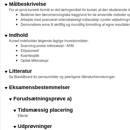
Målbeskrivelse
For at opnå kursets formål er det læringsmålet for kurset, at den studerende d
Beskrive den fænomenologiske baggrund for de anvendte metoder o
Arbejde med avanceret videnskabeligt måleudstyr (under vejledning/
Demonstrere evne til skriftlig og mundtlig formidling af egne resultater 
Indhold
Kurset indeholder følgende faglige hovedområder:
Scanning probe mikroskopi / AFM
Ellipsometri
Kvanteoptik
Optisk Mikroskopi
Litteratur
Se BlackBoard for pensumlister og yderligere litteraturhenvisninger.
Eksamensbestemmelser
Forudsætningsprøve a)
Tidsmæssig placering
Efterår
Udprøvninger