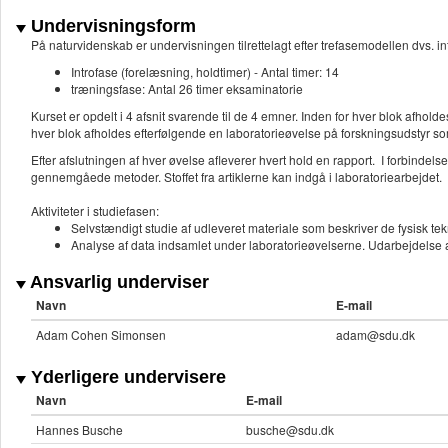
Undervisningsform
På naturvidenskab er undervisningen tilrettelagt efter trefasemodellen dvs. in
Introfase (forelæsning, holdtimer) - Antal timer: 14
træningsfase: Antal 26 timer eksaminatorie
Kurset er opdelt i 4 afsnit svarende til de 4 emner. Inden for hver blok afhold
hver blok afholdes efterfølgende en laboratorieøvelse på forskningsudstyr s
Efter afslutningen af hver øvelse afleverer hvert hold en rapport. I forbindel
gennemgåede metoder. Stoffet fra artiklerne kan indgå i laboratoriearbejdet.
Aktiviteter i studiefasen:
Selvstændigt studie af udleveret materiale som beskriver de fysisk tek
Analyse af data indsamlet under laboratorieøvelserne. Udarbejdelse a
Ansvarlig underviser
Navn
E-mail
Adam Cohen Simonsen
adam@sdu.dk
Yderligere undervisere
Navn
E-mail
Hannes Busche
busche@sdu.dk