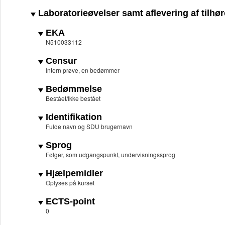
Laboratorieøvelser samt aflevering af tilhø
EKA
N510033112
Censur
Intern prøve, en bedømmer
Bedømmelse
Bestået/Ikke bestået
Identifikation
Fulde navn og SDU brugernavn
Sprog
Følger, som udgangspunkt, undervisningssprog
Hjælpemidler
Oplyses på kurset
ECTS-point
0