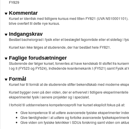
FY829
Kommentar
Kurset er identisk med tidligere kursus med titlen FY821 (UVA N510001101). D
blive overført til dette nye kursus.
Indgangskrav
Bestået bachelorgrad i fysik eller et beslægtet fagområde eller et sidefag i fys
Kurset kan ikke følges af studerende, der har bestået hele FY821.
Faglige forudsætninger
Studerende der følger kurset, forventes at have kendskab til stoffet fra kurs
I og II (FY523 og FY524), Indledende kvantemekanik I (FY521) samt Fysik af
Formål
Kurset har til formål at de studerende stifter bekendtskab med moderne ekspe
Kurset bygger oven på den viden, der er erhvervet i tidligere eksperimentelle 
eksperimentel fysik i senere projekter og i specialet.
I forhold til uddannelsens kompetenceprofil har kurset eksplicit fokus på at:
Give kompetence til at udføre avancerede fysiske eksperimenter inden 
Give færdigheder i at udføre og fortolke avancerede fysikeksperimenter
Give viden om fysiske teknikker i SDUs forskning samt viden om aktu