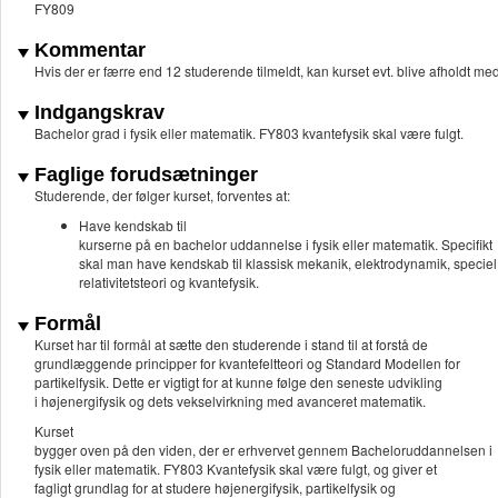
FY809
Kommentar
Hvis der er færre end 12 studerende tilmeldt, kan kurset evt. blive afholdt 
Indgangskrav
Bachelor grad i fysik eller matematik. FY803 kvantefysik skal være fulgt.
Faglige forudsætninger
Studerende, der følger kurset, forventes at:
Have kendskab til
kurserne på en bachelor uddannelse i fysik eller matematik. Specifikt
skal man have kendskab til klassisk mekanik, elektrodynamik, speciel
relativitetsteori og kvantefysik.
Formål
Kurset har til formål at sætte den studerende i stand til at forstå de
grundlæggende principper for kvantefeltteori og Standard Modellen for
partikelfysik. Dette er vigtigt for at kunne følge den seneste udvikling
i højenergifysik og dets vekselvirkning med avanceret matematik.
Kurset
bygger oven på den viden, der er erhvervet gennem Bacheloruddannelsen i
fysik eller matematik. FY803 Kvantefysik skal være fulgt, og giver et
fagligt grundlag for at studere højenergifysik, partikelfysik og