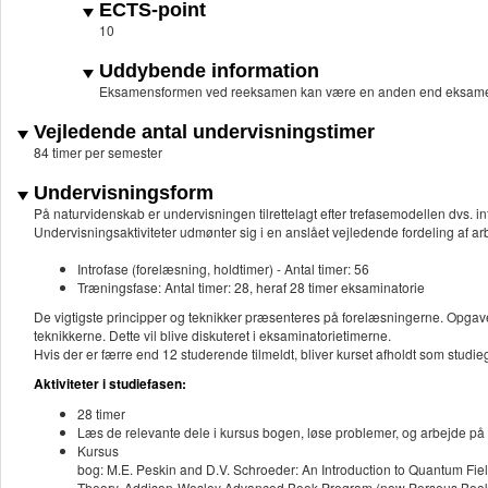
ECTS-point
10
Uddybende information
Eksamensformen ved reeksamen kan være en anden end eksame
Vejledende antal undervisningstimer
84 timer per semester
Undervisningsform
På naturvidenskab er undervisningen tilrettelagt efter trefasemodellen dvs. in
Undervisningsaktiviteter udmønter sig i en anslået vejledende fordeling af
Introfase (forelæsning, holdtimer) - Antal timer: 56
Træningsfase: Antal timer: 28, heraf 28 timer eksaminatorie
De vigtigste principper og teknikker præsenteres på forelæsningerne. Opgave
teknikkerne. Dette vil blive diskuteret i eksaminatorietimerne.
Hvis der er færre end 12 studerende tilmeldt, bliver kurset afholdt som stu
Aktiviteter i studiefasen:
28 timer
Læs de relevante dele i kursus bogen, løse problemer, og arbejde på 
Kursus
bog: M.E. Peskin and D.V. Schroeder: An Introduction to Quantum Fie
Theory, Addison-Wesley Advanced Book Program (now Perseus Book