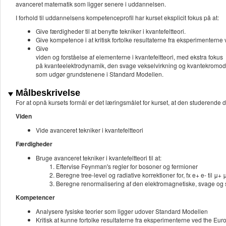
avanceret matematik som ligger senere i uddannelsen.
I forhold til uddannelsens kompetenceprofil har kurset eksplicit fokus på at:
Give færdigheder til at benytte tekniker i kvantefeltteori.
Give kompetence i at kritisk fortolke resultaterne fra eksperimentern
Give
viden og forståelse af elementerne i kvantefeltteori, med ekstra fokus
på kvanteelektrodynamik, den svage vekselvirkning og kvantekromo
som udgør grundstenene i Standard Modellen.
Målbeskrivelse
For at opnå kursets formål er det læringsmålet for kurset, at den studerende d
Viden
Vide avanceret tekniker i kvantefeltteori
Færdigheder
Bruge avanceret tekniker i kvantefeltteori til at:
Eftervise Feynman's regler for bosoner og fermioner
Beregne tree-level og radiative korrektioner for, fx e+ e- til μ+ 
Beregne renormalisering af den elektromagnetiske, svage og 
Kompetencer
Analysere fysiske teorier som ligger udover Standard Modellen
Kritisk at kunne fortolke resultaterne fra eksperimenterne ved the 