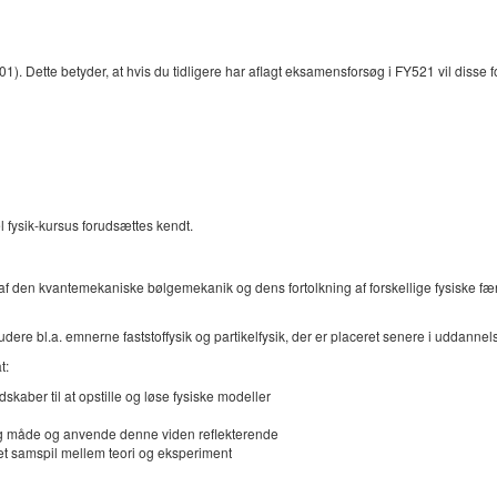
 Dette betyder, at hvis du tidligere har aflagt eksamensforsøg i FY521 vil disse for
 fysik-kursus forudsættes kendt.
 af den kvantemekaniske bølgemekanik og dens fortolkning af forskellige fysiske 
studere bl.a. emnerne faststoffysik og partikelfysik, der er placeret senere i uddannel
t:
kaber til at opstille og løse fysiske modeller
ndig måde og anvende denne viden reflekterende
et samspil mellem teori og eksperiment