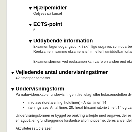
Hjælpemidler
Oplyses på kurset
ECTS-point
5
Uddybende information
Eksamen tager udgangspunkt i skriftlige opgaver, som udarbejd
Reeksamen i samme eksamenstermin eller i umiddelbar forlæ
Eksamensformen ved reeksamen kan være en anden end ek
Vejledende antal undervisningstimer
42 timer per semester
Undervisningsform
På naturvidenskab er undervisningen tilrettelagt efter trefasemodellen dvs
Introfase (forelæsning, holdtimer) - Antal timer: 14
træningsfase: Antal timer: 28, heraf Eksaminatorie timer: 14 og La
Undervisningsformen er bygget op omkring arbejde med opgaver, der er en
er lagt på: en grundlæggende forståelse af principperne, deres anvendelse
Aktiviteter i studiefasen: