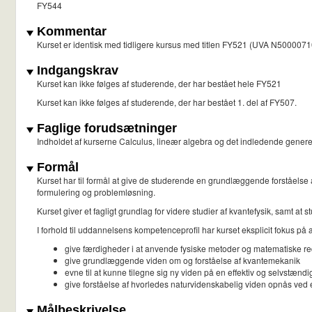
FY544
Kommentar
Kurset er identisk med tidligere kursus med titlen FY521 (UVA N500007101).
Indgangskrav
Kurset kan ikke følges af studerende, der har bestået hele FY521
Kurset kan ikke følges af studerende, der har bestået 1. del af FY507.
Faglige forudsætninger
Indholdet af kurserne Calculus, lineær algebra og det indledende generel
Formål
Kurset har til formål at give de studerende en grundlæggende forståelse
formulering og problemløsning.
Kurset giver et fagligt grundlag for videre studier af kvantefysik, samt at 
I forhold til uddannelsens kompetenceprofil har kurset eksplicit fokus på a
give færdigheder i at anvende fysiske metoder og matematiske reds
give grundlæggende viden om og forståelse af kvantemekanik
evne til at kunne tilegne sig ny viden på en effektiv og selvstæ
give forståelse af hvorledes naturvidenskabelig viden opnås ved 
Målbeskrivelse