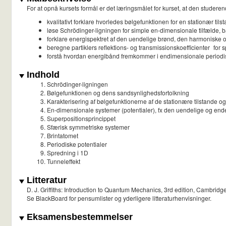
For at opnå kursets formål er det læringsmålet for kurset, at den studeren
kvalitativt forklare hvorledes bølgefunktionen for en stationær til
løse Schrödinger-ligningen for simple en-dimensionale tilfælde, 
forklare energispektret af den uendelige brønd, den harmoniske o
beregne partiklers reflektions- og transmissionskoefficienter for
forstå hvordan energibånd fremkommer i endimensionale periodis
Indhold
Schrödinger-ligningen
Bølgefunktionen og dens sandsynlighedsfortolkning
Karakterisering af bølgefunktionerne af de stationære tilstande o
En-dimensionale systemer (potentialer), fx den uendelige og endel
Superpositionsprincippet
Sfærisk symmetriske systemer
Brintatomet
Periodiske potentialer
Spredning i 1D
Tunneleffekt
Litteratur
D. J. Griffiths: Introduction to Quantum Mechanics, 3rd edition, Cambridge
Se BlackBoard for pensumlister og yderligere litteraturhenvisninger.
Eksamensbestemmelser