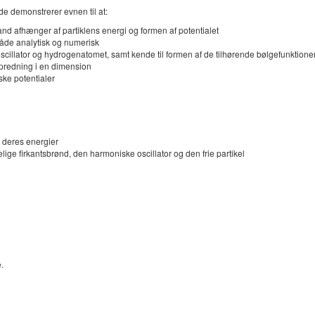
de demonstrerer evnen til at:
stand afhænger af partiklens energi og formen af potentialet
både analytisk og numerisk
scillator og hydrogenatomet, samt kende til formen af de tilhørende bølgefunktione
 spredning i en dimension
ke potentialer
g deres energier
ige firkantsbrønd, den harmoniske oscillator og den frie partikel
.