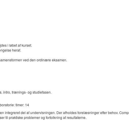
es i løbet af kurset.
ngelse heraf.
samensformen ved den ordinære eksamen.
. intro, trænings- og studiefasen.
boratorie: timer: 14
 integreret del af undervisningen. Der afholdes forelæsninger efter behov. Compu
r til praktiske problemer og fortolkning af resultaterne.