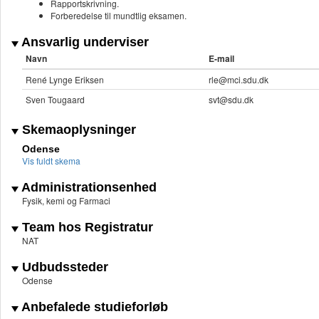
Rapportskrivning.
Forberedelse til mundtlig eksamen.
Ansvarlig underviser
Navn
E-mail
René Lynge Eriksen
rle@mci.sdu.dk
Sven Tougaard
svt@sdu.dk
Skemaoplysninger
Odense
Vis fuldt skema
Administrationsenhed
Fysik, kemi og Farmaci
Team hos Registratur
NAT
Udbudssteder
Odense
Anbefalede studieforløb