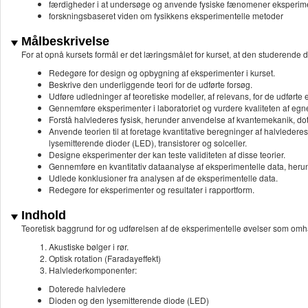
færdigheder i at undersøge og anvende fysiske fænomener eksperim
forskningsbaseret viden om fysikkens eksperimentelle metoder
Målbeskrivelse
For at opnå kursets formål er det læringsmålet for kurset, at den studere
Redegøre for design og opbygning af eksperimenter i kurset.
Beskrive den underliggende teori for de udførte forsøg.
Udføre udledninger af teoretiske modeller, af relevans, for de udførte
Gennemføre eksperimenter i laboratoriet og vurdere kvaliteten af eg
Forstå halvlederes fysisk, herunder anvendelse af kvantemekanik, dote
Anvende teorien til at foretage kvantitative beregninger af halvleder
lysemitterende dioder (LED), transistorer og solceller.
Designe eksperimenter der kan teste validiteten af disse teorier.
Gennemføre en kvantitativ dataanalyse af eksperimentelle data, heru
Udlede konklusioner fra analysen af de eksperimentelle data.
Redegøre for eksperimenter og resultater i rapportform.
Indhold
Teoretisk baggrund for og udførelsen af de eksperimentelle øvelser som omh
Akustiske bølger i rør.
Optisk rotation (Faradayeffekt)
Halvlederkomponenter:
Doterede halvledere
Dioden og den lysemitterende diode (LED)