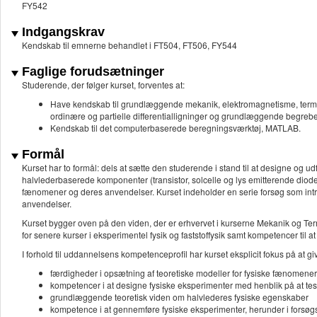
FY542
Indgangskrav
Kendskab til emnerne behandlet i FT504, FT506, FY544
Faglige forudsætninger
Studerende, der følger kurset, forventes at:
Have kendskab til grundlæggende mekanik, elektromagnetisme, term
ordinære og partielle differentialligninger og grundlæggende begreber i
Kendskab til det computerbaserede beregningsværktøj, MATLAB.
Formål
Kurset har to formål: dels at sætte den studerende i stand til at designe og u
halvlederbaserede komponenter (transistor, solcelle og lys emitterende diode
fænomener og deres anvendelser. Kurset indeholder en serie forsøg som intr
anvendelser.
Kurset bygger oven på den viden, der er erhvervet i kurserne Mekanik og Te
for senere kurser i eksperimentel fysik og faststoffysik samt kompetencer til
I forhold til uddannelsens kompetenceprofil har kurset eksplicit fokus på at gi
færdigheder i opsætning af teoretiske modeller for fysiske fænomene
kompetencer i at designe fysiske eksperimenter med henblik på at test
grundlæggende teoretisk viden om halvlederes fysiske egenskaber
kompetence i at gennemføre fysiske eksperimenter, herunder i forsøgs