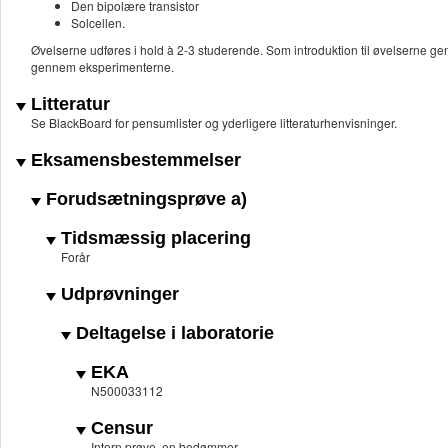
Den bipolære transistor
Solcellen.
Øvelserne udføres i hold à 2-3 studerende. Som introduktion til øvelserne ge
gennem eksperimenterne.
Litteratur
Se BlackBoard for pensumlister og yderligere litteraturhenvisninger.
Eksamensbestemmelser
Forudsætningsprøve a)
Tidsmæssig placering
Forår
Udprøvninger
Deltagelse i laboratorie
EKA
N500033112
Censur
Intern prøve, en bedømmer