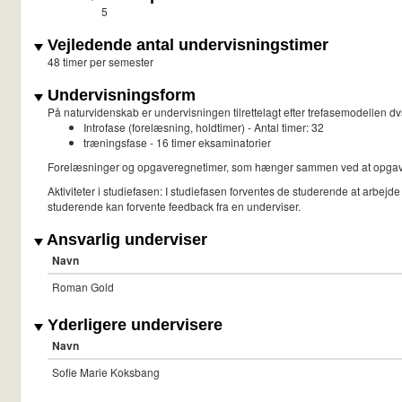
5
Vejledende antal undervisningstimer
48 timer per semester
Undervisningsform
På naturvidenskab er undervisningen tilrettelagt efter trefasemodellen dvs
Introfase (forelæsning, holdtimer) - Antal timer: 32
træningsfase - 16 timer eksaminatorier
Forelæsninger og opgaveregnetimer, som hænger sammen ved at opgavern
Aktiviteter i studiefasen: I studiefasen forventes de studerende at arb
studerende kan forvente feedback fra en underviser.
Ansvarlig underviser
Navn
Roman Gold
Yderligere undervisere
Navn
Sofie Marie Koksbang