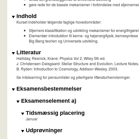
gøre rede for de basale mekanismer i forbindelse med stjernernes
Indhold
Kurset indeholder følgende faglige hovedområder:
Stjerners klassifikation og udvikling mekanismer for energifrigørels
Elementær introduktion til kerne- og højenergifysik, kernesyntese i
Big Bang teorien og Universets udvikling.
Litteratur
Halliday, Resnick, Krane: Physics Vol 2, Wiley 5th ed.
J. Christensen-Dalsgaard: Stellar Structure and Evolution, Lecture Notes,
B. Ryden: Introduction to Cosmology, Addison-Wesley, 2003.
Se intslearning for pensumlister og yderligere litteraturhenvisninger.
Eksamensbestemmelser
Eksamenselement a)
Tidsmæssig placering
Januar
Udprøvninger