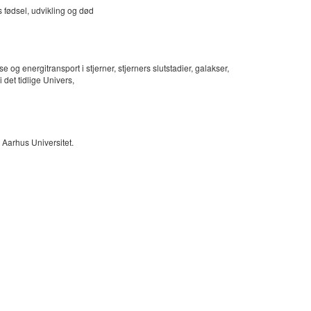
 fødsel, udvikling og død
e og energitransport i stjerner, stjerners slutstadier, galakser,
 det tidlige Univers,
 Aarhus Universitet.