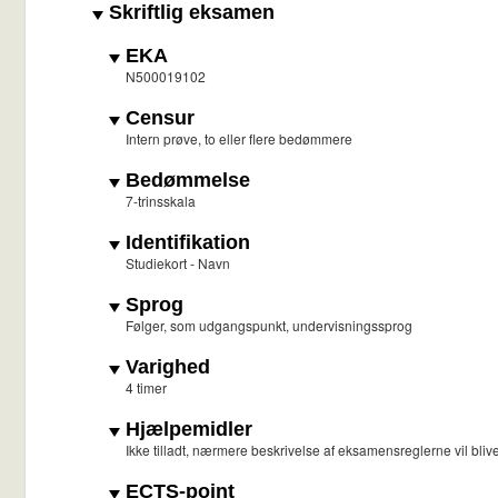
Skriftlig eksamen
EKA
N500019102
Censur
Intern prøve, to eller flere bedømmere
Bedømmelse
7-trinsskala
Identifikation
Studiekort - Navn
Sprog
Følger, som udgangspunkt, undervisningssprog
Varighed
4 timer
Hjælpemidler
Ikke tilladt, nærmere beskrivelse af eksamensreglerne vil blive o
ECTS-point