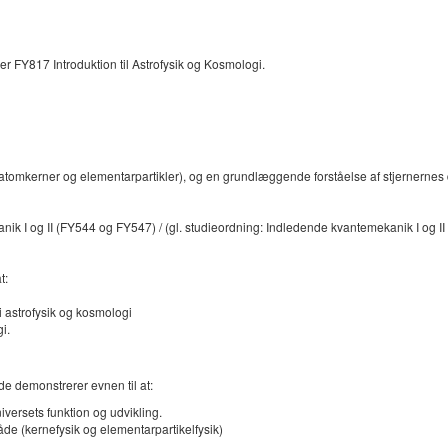
er FY817 Introduktion til Astrofysik og Kosmologi.
 (atomkerner og elementarpartikler), og en grundlæggende forståelse af stjernernes da
ik I og II (FY544 og FY547) / (gl. studieordning: Indledende kvantemekanik I og II 
t:
i astrofysik og kosmologi
i.
de demonstrerer evnen til at:
iversets funktion og udvikling.
de (kernefysik og elementarpartikelfysik)