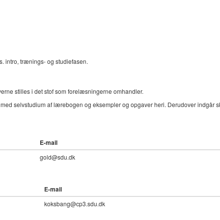
. intro, trænings- og studiefasen.
e stilles i det stof som forelæsningerne omhandler.
ejde med selvstudium af lærebogen og eksempler og opgaver heri. Derudover indgår s
E-mail
gold@sdu.dk
E-mail
koksbang@cp3.sdu.dk