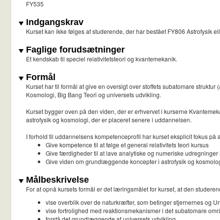
FY535
Indgangskrav
Kurset kan ikke følges af studerende, der har bestået FY806 Astrofysik ell
Faglige forudsætninger
Et kendskab til speciel relativitetsteori og kvantemekanik.
Formål
Kurset har til formål at give en oversigt over stoffets subatomare struktur
Kosmologi, Big Bang Teori og universets udvikling.
Kurset bygger oven på den viden, der er erhvervet i kurserne Kvantemekan
astrofysik og kosmologi, der er placeret senere i uddannelsen.
I forhold til uddannelsens kompetenceprofil har kurset eksplicit fokus på a
Give kompetence til at følge et general relativitets teori kursus
Give færdigheder til at lave analytiske og numeriske udregninger 
Give viden om grundlæggende koncepter i astrofysik og kosmolog
Målbeskrivelse
For at opnå kursets formål er det læringsmålet for kurset, at den studeren
vise overblik over de naturkræfter, som betinger stjernernes og Un
vise fortrolighed med reaktionsmekanismer i det subatomare områ
forstå det grundlæggende af universets udvikling