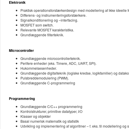
Elektronik
Praktisk operationsforstærkerdesign med modellering af ikke ideelle f
Differens- og instrumenteringsforstærkere.
Signalkonditionering og –interfacing.
MOSFET som switch.
Relevante MOSFET karakteristika.
Grundlæggende filterteknik.
Microcontroller
Grundlæggende microcontrollerteknik.
Perifere enheder (eks. Timere, ADC, UART, SPI).
Hukommelsesenheder.
Grundlæggende digitalteknik (logiske kredse, logikfamilier) og data
Pulsbreddemodulering (PWM).
Grundlæggende C-programmering
Programmering
Grundlæggende C/C++ programmering
Kontrolstrukturer, primitive datatyper, I/O
Klasser og objekter
Basal numerisk matematik og statistik
Udvikling og implementering af algoritmer – f. eks. til modellering og