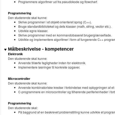
Programmere algoritmer ud fra pseudokode og flowchart
Programmering
Den studerende skal kunne:
Skrive programmer i et objekt-orienteret sprog (C++).
Bruge standardbiblioteket og dets klasser (math, string, vector etc.).
Udvikle egne klasser.
Skrive programmer med en kommandobaseret brugergrænseflade.
Udvikle og implementere algoritmer i form af fungerende C++ progra
Målbeskrivelse - kompetencer
Elektronik
Den studerende skal kunne:
Anvende tillærte fagligheder inden for elektronik.
Implementere løsninger til konkrete opgaver.
Microcontroller
Den studerende skal kunne:
Anvende kombinatoriske kredse i forbindelse med opbygningen af et di
C-programmere en microcontroller og tilhørende periferienheder i fo
Programmering
Den studerende skal:
På baggrund af en beskrevet problemstilling kunne udvikle et program,