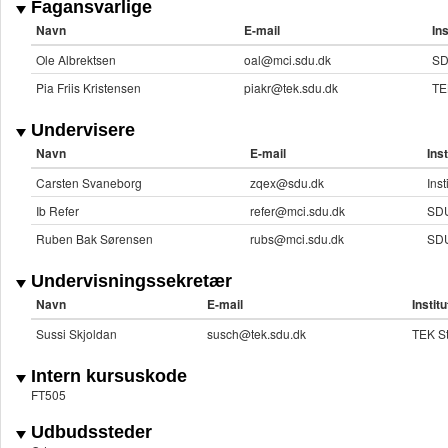
Fagansvarlige
Navn
E-mail
Ins
Ole Albrektsen
oal@mci.sdu.dk
SD
Pia Friis Kristensen
piakr@tek.sdu.dk
TE
Undervisere
Navn
E-mail
Inst
Carsten Svaneborg
zqex@sdu.dk
Inst
Ib Refer
refer@mci.sdu.dk
SDU
Ruben Bak Sørensen
rubs@mci.sdu.dk
SDU
Undervisningssekretær
Navn
E-mail
Institu
Sussi Skjoldan
susch@tek.sdu.dk
TEK St
Intern kursuskode
FT505
Udbudssteder