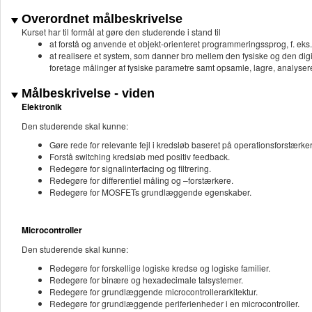
Overordnet målbeskrivelse
Kurset har til formål at gøre den studerende i stand til
at forstå og anvende et objekt-orienteret programmeringssprog, f. eks.
at realisere et system, som danner bro mellem den fysiske og den dig
foretage målinger af fysiske parametre samt opsamle, lagre, analys
Målbeskrivelse - viden
Elektronik
Den studerende skal kunne:
Gøre rede for relevante fejl i kredsløb baseret på operationsforstærk
Forstå switching kredsløb med positiv feedback.
Redegøre for signalinterfacing og filtrering.
Redegøre for differentiel måling og –forstærkere.
Redegøre for MOSFETs grundlæggende egenskaber.
Microcontroller
Den studerende skal kunne:
Redegøre for forskellige logiske kredse og logiske familier.
Redegøre for binære og hexadecimale talsystemer.
Redegøre for grundlæggende microcontrollerarkitektur.
Redegøre for grundlæggende periferienheder i en microcontroller.