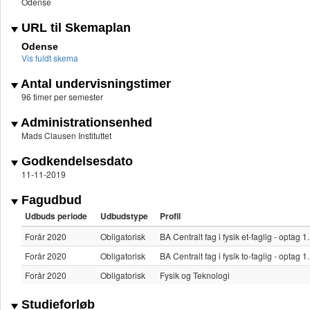
Odense
URL til Skemaplan
Odense
Vis fuldt skema
Antal undervisningstimer
96 timer per semester
Administrationsenhed
Mads Clausen Instituttet
Godkendelsesdato
11-11-2019
Fagudbud
Udbuds periode
Udbudstype
Profil
Forår 2020
Obligatorisk
BA Centralt fag i fysik et-faglig - optag
Forår 2020
Obligatorisk
BA Centralt fag i fysik to-faglig - optag
Forår 2020
Obligatorisk
Fysik og Teknologi
Studieforløb