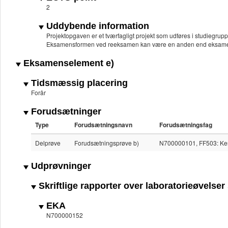
2
Uddybende information
Projektopgaven er et tværfagligt projekt som udføres i studiegrup
Eksamensformen ved reeksamen kan være en anden end eksame
Eksamenselement e)
Tidsmæssig placering
Forår
Forudsætninger
Type
Forudsætningsnavn
Forudsætningsfag
Delprøve
Forudsætningsprøve b)
N700000101, FF503: Kemi
Udprøvninger
Skriftlige rapporter over laboratorieøvelser
EKA
N700000152