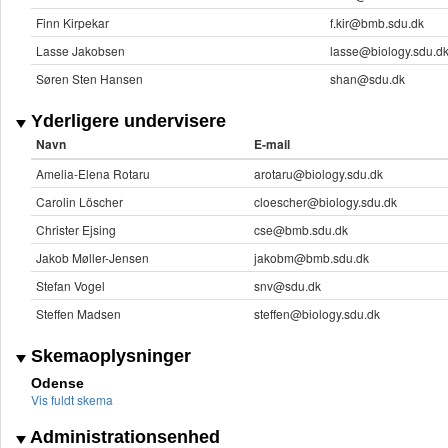
Finn Kirpekar
f.kir@bmb.sdu.dk
Lasse Jakobsen
lasse@biology.sdu.d
Søren Sten Hansen
shan@sdu.dk
Yderligere undervisere
Navn
E-mail
Amelia-Elena Rotaru
arotaru@biology.sdu.dk
Carolin Löscher
cloescher@biology.sdu.dk
Christer Ejsing
cse@bmb.sdu.dk
Jakob Møller-Jensen
jakobm@bmb.sdu.dk
Stefan Vogel
snv@sdu.dk
Steffen Madsen
steffen@biology.sdu.dk
Skemaoplysninger
Odense
Vis fuldt skema
Administrationsenhed