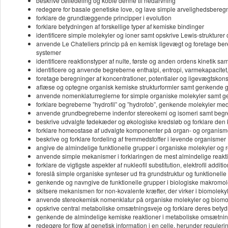
beskrive celledeling og koble denne til nedarvning
redegøre for basale genetiske love, og lave simple arvelighedsberegn
forklare de grundlæggende principper i evolution
forklare betydningen af forskellige typer af kemiske bindinger
identificere simple molekyler og ioner samt opskrive Lewis-strukturer
anvende Le Chateliers princip på en kemisk ligevægt og foretage be
systemer
identificere reaktionstyper af nulte, første og anden ordens kinetik 
identificere og anvende begreberne enthalpi, entropi, varmekapacitet,
foretage beregninger af koncentrationer, potentialer og ligevægtskons
aflæse og optegne organisk kemiske strukturformler samt genkende gr
anvende nomenklaturreglerne for simple organiske molekyler samt ge
forklare begreberne ”hydrofil” og ”hydrofob”, genkende molekyler med
anvende grundbegreberne indenfor stereokemi og isomeri samt begre
beskrive udvalgte fødekæder og økologiske kredsløb og forklare den
forklare homeostase af udvalgte komponenter på organ- og organis
beskrive og forklare fordeling af fremmedstoffer i levende organismer
angive de almindelige funktionelle grupper i organiske molekyler og 
anvende simple mekanismer i forklaringen de mest almindelige reakt
forklare de vigtigste aspekter af nukleofil substitution, elektrofil addi
foreslå simple organiske synteser ud fra grundstruktur og funktionelle
genkende og navngive de funktionelle grupper i biologiske makromolek
skitsere mekanismen for non-kovalente kræfter, der virker i biomolekyl
anvende stereokemisk nomenklatur på organiske molekyler og biomo
opskrive central metaboliske omsætningsveje og forklare deres betyd
genkende de almindelige kemiske reaktioner i metaboliske omsætni
redegøre for flow af genetisk information i en celle, herunder reguler