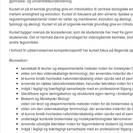
gymnasie- og universitetsundervisning.
Kurset vil på et kemisk grundlag give en introduktion til centrale biologis
mellem arvelighed og evolution. Kurset vil fokusere på den almene, fysiske
reguleringsmekanismer inden for celler og membraner, evolution og økologi
fysiologi og økologi. Kurset vil på et organisk-kemisk grundlag give en introdu
Kurset bygger ovenpå de kompetencer, som de studerende har med fra gymnas
studerende. Det vil hermed danne grundlaget for videregående kemiske, biolo
andre fagområder.
I forhold til uddannelsernes kompetenceprofil har kurset fokus på følgende s
Biomedicin:
kendskab til teorier og eksperimentelle metoder inden for molekylær
viden om den videnskabelige terminologi, der anvendes indenfor de
at kunne forstå hvorledes naturvidenskabelig viden opnås ved et sam
anvende en række laboratorieteknikker, herunder teknikker inden for
indgå i fagligt og tværfagligt samarbejde med en professionel tilgan
identificere egne læringsbehov og strukturere egen læring i forskellig
Biokemi og Molekylær Biologi:
viden om teori og eksperimentelle metoder inden for de biokemiske 
viden om den videnskabelige terminologi, der anvendes indenfor de
at kunne forstå hvorledes naturvidenskabelig viden opnås ved et sam
undersøge konkrete biokemiske og molekylærbiologiske fænomener te
anvende udvalgte teknikker inden for fagområderne biokemi og molek
indgå i fagligt og tværfagligt samarbejde med en professionel tilgan