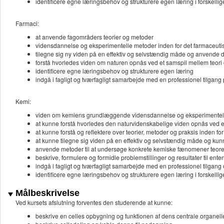
identificere egne læringsbehov og strukturere egen læring i forskellig
Farmaci:
at anvende fagområders teorier og metoder
vidensdannelse og eksperimentelle metoder inden for det farmaceut
tilegne sig ny viden på en effektiv og selvstændig måde og anvende 
forstå hvorledes viden om naturen opnås ved et samspil mellem teori
identificere egne læringsbehov og strukturere egen læring
indgå i fagligt og tværfagligt samarbejde med en professionel tilgan
Kemi:
viden om kemiens grundlæggende vidensdannelse og eksperimentelle 
at kunne forstå hvorledes den naturvidenskabelige viden opnås ved e
at kunne forstå og reflektere over teorier, metoder og praksis inden f
at kunne tilegne sig viden på en effektiv og selvstændig måde og ku
anvende metoder til at undersøge konkrete kemiske fænomener teoreti
beskrive, formulere og formidle problemstillinger og resultater til ent
indgå i fagligt og tværfagligt samarbejde med en professionel tilgang
identificere egne læringsbehov og strukturere egen læring i forskellig
Målbeskrivelse
Ved kursets afslutning forventes den studerende at kunne:
beskrive en celles opbygning og funktionen af dens centrale organell