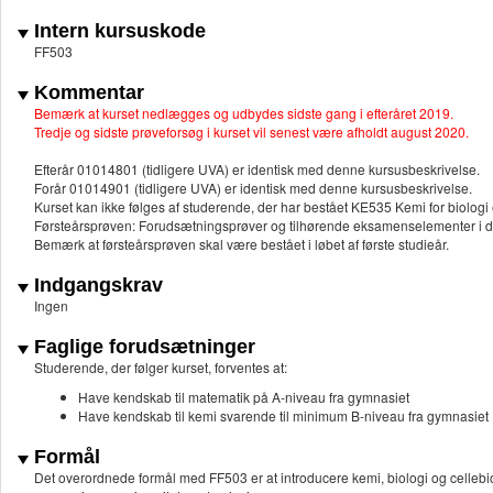
Intern kursuskode
FF503
Kommentar
Bemærk at kurset nedlægges og udbydes sidste gang i efteråret 2019.
Tredje og sidste prøveforsøg i kurset vil senest være afholdt august 2020.
Efterår 01014801 (tidligere UVA) er identisk med denne kursusbeskrivelse.
Forår 01014901 (tidligere UVA) er identisk med denne kursusbeskrivelse.
Kurset kan ikke følges af studerende, der har bestået KE535 Kemi for biologi 
Førsteårsprøven: Forudsætningsprøver og tilhørende eksamenselementer i de e
Bemærk at førsteårsprøven skal være bestået i løbet af første studieår.
Indgangskrav
Ingen
Faglige forudsætninger
Studerende, der følger kurset, forventes at:
Have kendskab til matematik på A-niveau fra gymnasiet
Have kendskab til kemi svarende til minimum B-niveau fra gymnasiet
Formål
Det overordnede formål med FF503 er at introducere kemi, biologi og cellebiol