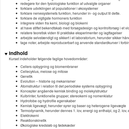
redegøre for den fysiologiske funktion af udvalgte organer
forklare udviklingen af populationer i økosystemer
forklare nervesystemets funktion, herunder in- og output til dette.
forklare de vigtigste hormoners funktion
integrere viden fra kemi, biologi og biokemi
at have stiftet bekendtskab med forsøgsdesign og kontrolforsøg i et v
relatere teoretisk viden til praktiske eksperimenter og iagttagelser
arbejde selvstændigt og sikkert i et laboratorium, herunder sikker hån
tage noter, arbejde reproducerbart og anvende standardkurver i forb
Indhold
Kurset indeholder følgende faglige hovedområder:
Cellers opbygning og biomembraner
Cellecyklus, meiose og mitose
Genetik
Evolution – historie og mekanismer
Atomstruktur i relation til det periodiske systems opbygning
Koncepter angående kemisk binding og molekylstruktur
Kulbrinter, funktionelle grupper, stereokemi og nomenklatur
Hydrofobe og hydrofile egenskaber
Kemisk ligevægt, herunder syrer og baser og heterogene ligevægte
Termodynamik, herunder dennes 1. lov, energi og enthalpi, og 2. lov, e
Elektrokemi
Reaktionskinetik
Økologiske kredsløb og fødekæder