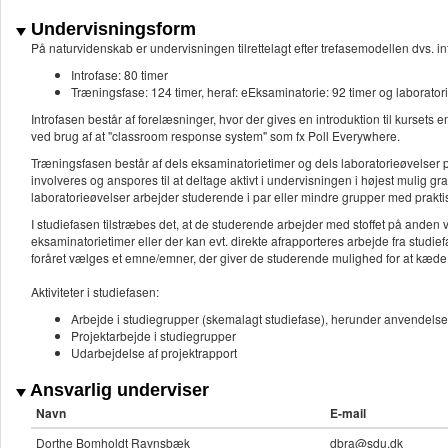
Undervisningsform
På naturvidenskab er undervisningen tilrettelagt efter trefasemodellen dvs. in
Introfase: 80 timer
Træningsfase: 124 timer, heraf: eEksaminatorie: 92 timer og laborator
Introfasen består af forelæsninger, hvor der gives en introduktion til kurset
ved brug af at "classroom response system" som fx Poll Everywhere.
Træningsfasen består af dels eksaminatorietimer og dels laboratorieøvelser p
involveres og anspores til at deltage aktivt i undervisningen i højest mulig gr
laboratorieøvelser arbejder studerende i par eller mindre grupper med prakti
I studiefasen tilstræbes det, at de studerende arbejder med stoffet på anden
eksaminatorietimer eller der kan evt. direkte afrapporteres arbejde fra studie
foråret vælges et emne/emner, der giver de studerende mulighed for at kæde
Aktiviteter i studiefasen:
Arbejde i studiegrupper (skemalagt studiefase), herunder anvendelse
Projektarbejde i studiegrupper
Udarbejdelse af projektrapport
Ansvarlig underviser
Navn
E-mail
Dorthe Bomholdt Ravnsbæk
dbra@sdu.dk