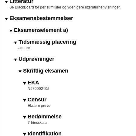
Litteratur
Se BlackBoard for pensumlister og yderligere litteraturhenvisninger.
Eksamensbestemmelser
Eksamenselement a)
Tidsmæssig placering
Januar
Udprøvninger
Skriftlig eksamen
EKA
N570002102
Censur
Ekstern prøve
Bedømmelse
7-trinsskala
Identifikation