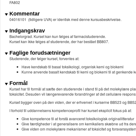
FA802
Kommentar
04016101 (tidligere UVA) er identisk med denne kursusbeskrivelse.
Indgangskrav
Bachelorgrad. Kurset kan kun følges af farmacistuderende.
Kurset kan ikke følges af studerende, der har bestået BB807.
Faglige forudsætninger
Studerende, der følger kurset, forventes at:
Have kendskab til basal toksikologi, organisk kemi og biokemi
Kunne anvende basalt kendskab til kemi og biokemi til at genkende k
Formål
Kurset har til formål at sætte den studerende i stand til på det molekylære p
toksicitet. Desuden vil længerevarende forandringer af det cellulære respon
Kurset bygger oven på den viden, der er erhvervet i kurserne BB523 og BB5
I forhold til uddannelsens kompetenceprofil har kurset eksplicit fokus på at:
Give kompetence til at forstå avanceret toksikologisk originallitteratur
Give færdigheder i at generalisere om kemikaliers skæbne ud fra der
Give viden om molekylære mekanismer af toksicitet og forsvarssystem