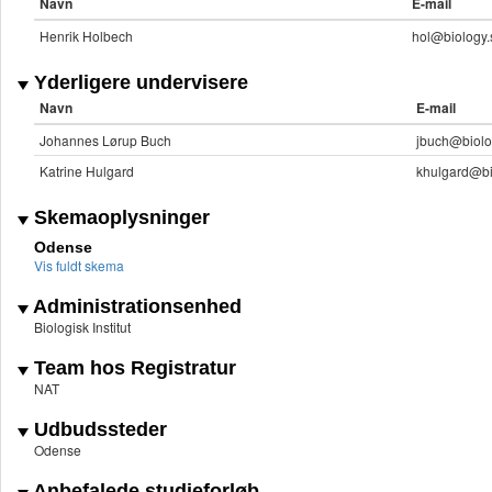
Navn
E-mail
Henrik Holbech
hol@biology.
Yderligere undervisere
Navn
E-mail
Johannes Lørup Buch
jbuch@biolo
Katrine Hulgard
khulgard@bi
Skemaoplysninger
Odense
Vis fuldt skema
Administrationsenhed
Biologisk Institut
Team hos Registratur
NAT
Udbudssteder
Odense
Anbefalede studieforløb