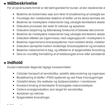
Målbeskrivelse
For at opnå kursets formål er det læringsmålet for kurset, at den studerende d
Beskrive de biokemiske veje som fører til bioaktivering af udvalgte kem
Forudsige den metabolske skæbne af stoffer ud fra deres kemiske stru
Beskrive de molekylære mekanismer bag udvalgte kemikaliers skad
Diskutere processer der leder til nekrose og apoptose
Diskutere betydning og tidsmæssig forekomst af toksiske fænomener i
Beskrive de molekylære mekanismer bag udvalgte kemikaliers skadev
Diskutere effekter på organniveau med udgangspunkt i molekylære h
Beskrive organismens forsvarssystemer mod oxidativt stress, metaller o
Diskutere samspillet mellem forskellige forsvarssystemer og konsekve
Beskrive mekanismerne bag, og effekterne af epigenetiske forandring
Give en mundtlig fremstilling af et toksikologisk emne efter selvstændigt
Indhold
Kurset indeholder følgende faglige hovedområder:
Cellulær transport af xenobiotika, selektiv akkumulering og organspecif
Bioaktivering af stoffer i P450-systemet og ved Fase-II konjugeringer
Oxidativt stress, frie radikaler og lipidperoxidation i membraner.
Kovalent binding af kemikalier til biologiske makromolekyler.
Cellens energiproduktion som target for xenobiotika.
Apoptose og nekrose
Epigenetiske forandringer