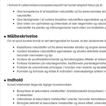
I forhold til uddannelsens kompetenceprofil har kurset eksplicit fokus på at:
Give kompetence til at klassificer naturstoffer ud fra deres kemiske st
naturstoffer.
Give færdigheder i at vurdere bioaktive naturstoffers egenskaber og st
Give viden om oprindelse og virkemåde af især lægemidler og naturlæ
naturstoffer fra planter og mikroorganismer samt viden om forskellen p
Målbeskrivelse
For at opnå kursets formål er det læringsmålet for kurset, at den studerende d
Klassificere naturstoffer ud fra deres kemiske struktur og angive dere
Vurdere bioaktive naturstoffers egenskaber og struktur-aktivitets rel
herunder mennesker og dyr.
Vurdere de sundhedsfremmende og farmakologiske effekter af velkendte
Forklare forskellen på naturlægemidler, traditionelle plantelægemidler
Forklare de overordnede principper i hvordan man isolerer og karakter
Formidle og forholde sig kritisk til indholdet i videnskabelige artikler 
Indhold
Kurset indeholder følgende faglige hovedområder:
Biosyntese af sekundære metabolitter: Acetat/polyketid-biosyntesen
af alkaloider
Udbredelse af sekundære metabolitter i planter, herunder kemotaks
Biologisk aktivitet af sekundære metabolitter og deres effekt, virkem