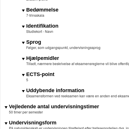
Bedømmelse
7-trinsskala
Identifikation
Studiekort - Navn
Sprog
Følger, som udgangspunkt, undervisningssprog
Hjælpemidler
Tilladt, nærmere beskrivelse af eksamensreglerne vil blive offentli
ECTS-point
5
Uddybende information
Eksamensformen ved reeksamen kan være en anden end eksame
Vejledende antal undervisningstimer
50 timer per semester
Undervisningsform
På naturvidenskab er undervisningen tilrettelagt efter trefasemodellen dvs. in