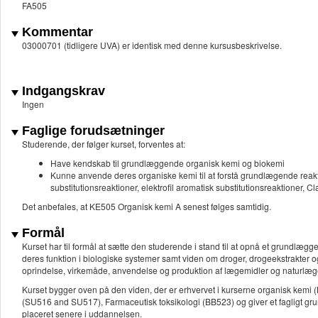
FA505
Kommentar
03000701 (tidligere UVA) er identisk med denne kursusbeskrivelse.
Indgangskrav
Ingen
Faglige forudsætninger
Studerende, der følger kurset, forventes at:
Have kendskab til grundlæggende organisk kemi og biokemi
Kunne anvende deres organiske kemi til at forstå grundlægende reaktion
substitutionsreaktioner, elektrofil aromatisk substitutionsreaktioner, C
Det anbefales, at KE505 Organisk kemi A senest følges samtidig.
Formål
Kurset har til formål at sætte den studerende i stand til at opnå et grundlæ
deres funktion i biologiske systemer samt viden om droger, drogeekstrakter og bi
oprindelse, virkemåde, anvendelse og produktion af lægemidler og naturlæg
Kurset bygger oven på den viden, der er erhvervet i kurserne organisk kemi
(SU516 and SU517), Farmaceutisk toksikologi (BB523) og giver et fagligt gru
placeret senere i uddannelsen.