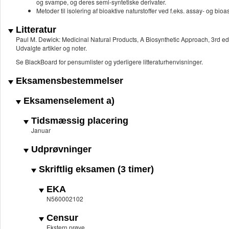
og svampe, og deres semi-syntetiske derivater.
Metoder til isolering af bioaktive naturstoffer ved f.eks. assay- og bio
Litteratur
Paul M. Dewick: Medicinal Natural Products, A Biosynthetic Approach, 3rd ed
Udvalgte artikler og noter.
Se BlackBoard for pensumlister og yderligere litteraturhenvisninger.
Eksamensbestemmelser
Eksamenselement a)
Tidsmæssig placering
Januar
Udprøvninger
Skriftlig eksamen (3 timer)
EKA
N560002102
Censur
Ekstern prøve