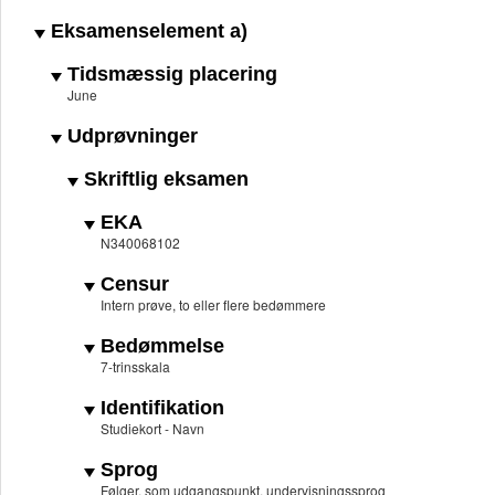
Eksamenselement a)
Tidsmæssig placering
June
Udprøvninger
Skriftlig eksamen
EKA
N340068102
Censur
Intern prøve, to eller flere bedømmere
Bedømmelse
7-trinsskala
Identifikation
Studiekort - Navn
Sprog
Følger, som udgangspunkt, undervisningssprog