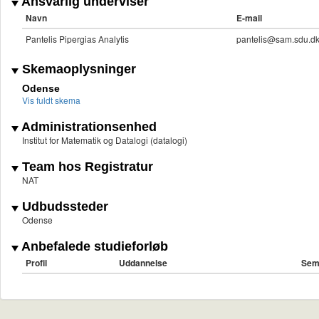
Ansvarlig underviser
Navn
E-mail
Pantelis Pipergias Analytis
pantelis@sam.sdu.d
Skemaoplysninger
Odense
Vis fuldt skema
Administrationsenhed
Institut for Matematik og Datalogi (datalogi)
Team hos Registratur
NAT
Udbudssteder
Odense
Anbefalede studieforløb
Profil
Uddannelse
Sem