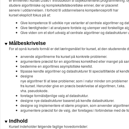
er erhvervet i kurset DS801 Introduktion til objektorienteret programmering. og 
studere algoritmiske og kompleksitetsteoretiske emner, der er placeret
senere i uddannelsen. I forhold til uddannelsens kompetenceprofil har
kurset eksplicit fokus på at:
Give kompetence til udvikle nye varianter af centrale algoritmer og dat
Give færdigheder i at analysere fordele og ulemper ved forskellige alg
Give viden om et stort udvalg af centrale algoritmer og datastrukturer u
Målbeskrivelse
For at opnå kursets formål er det læringsmålet for kurset, at den studerende d
anvende algoritmerne fra kurset på konkrete problemer.
argumentere præcist for en algoritmes korrekthed eller mangel på s
bestemme en algoritmes asymptotiske køretid.
tilpasse kendte algoritmer og datastrukturer til specialtilfælde af kend
designe
nye algoritmer til at løse problemer, som i natur minder om problemer
fra kurset. Herunder give en præcis beskrivelse af algoritmen, f.eks.
vha. pseudokode.
foretage formålstjenlige valg af datastruktur.
designe nye datastrukturer baseret på kendte datastrukturer.
designe og implementere et større program, som anvender algoritmer o
argumentere præcist for de valg, der foretages i forbindelse med de f
Indhold
Kurset indeholder følgende faglige hovedområder: