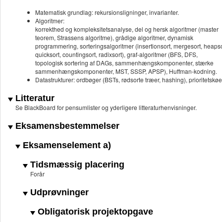
Matematisk grundlag: rekursionsligninger, invarianter.
Algoritmer:
korrekthed og kompleksitetsanalyse, del og hersk algoritmer (master
teorem, Strassens algoritme), grådige algoritmer, dynamisk
programmering, sorteringsalgoritmer (insertionsort, mergesort, heapso
quicksort, countingsort, radixsort), graf-algoritmer (BFS, DFS,
topologisk sortering af DAGs, sammenhængskomponenter, stærke
sammenhængskomponenter, MST, SSSP, APSP), Huffman-kodning.
Datastrukturer: ordbøger (BSTs, rødsorte træer, hashing), prioritetskø
Litteratur
Se BlackBoard for pensumlister og yderligere litteraturhenvisninger.
Eksamensbestemmelser
Eksamenselement a)
Tidsmæssig placering
Forår
Udprøvninger
Obligatorisk projektopgave