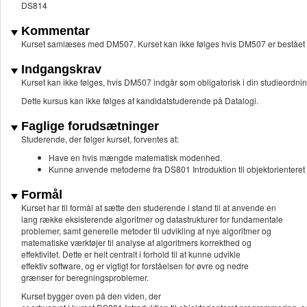
DS814
Kommentar
Kurset samlæses med DM507. Kurset kan ikke følges hvis DM507 er bestået el
Indgangskrav
Kurset kan ikke følges, hvis DM507 indgår som obligatorisk i din studieordning
Dette kursus kan ikke følges af kandidatstuderende på Datalogi.
Faglige forudsætninger
Studerende, der følger kurset, forventes at:
Have en hvis mængde matematisk modenhed.
Kunne anvende metoderne fra DS801 Introduktion til objektorienteret
Formål
Kurset har til formål at sætte den studerende i stand til at anvende en
lang række eksisterende algoritmer og datastrukturer for fundamentale
problemer, samt generelle metoder til udvikling af nye algoritmer og
matematiske værktøjer til analyse af algoritmers korrekthed og
effektivitet. Dette er helt centralt i forhold til at kunne udvikle
effektiv software, og er vigtigt for forståelsen for øvre og nedre
grænser for beregningsproblemer.
Kurset bygger oven på den viden, der