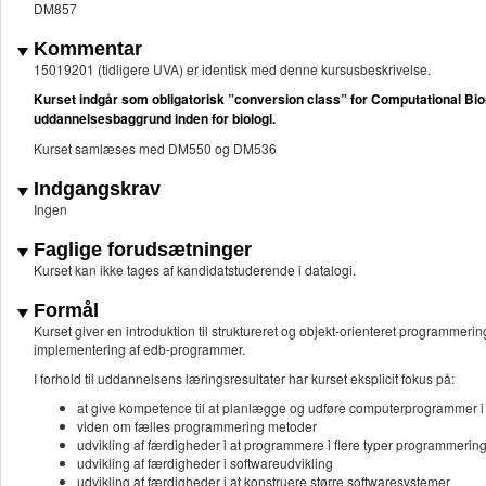
DM857
Kommentar
15019201 (tidligere UVA) er identisk med denne kursusbeskrivelse.
Kurset indgår som obligatorisk ”conversion class” for Computational Bio
uddannelsesbaggrund inden for biologi.
Kurset samlæses med DM550 og DM536
Indgangskrav
Ingen
Faglige forudsætninger
Kurset kan ikke tages af kandidatstuderende i datalogi.
Formål
Kurset giver en introduktion til struktureret og objekt-orienteret programmeri
implementering af edb-programmer.
I forhold til uddannelsens læringsresultater har kurset eksplicit fokus på:
at give kompetence til at planlægge og udføre computerprogrammer 
viden om fælles programmering metoder
udvikling af færdigheder i at programmere i flere typer programmerin
udvikling af færdigheder i softwareudvikling
udvikling af færdigheder i at konstruere større softwaresystemer