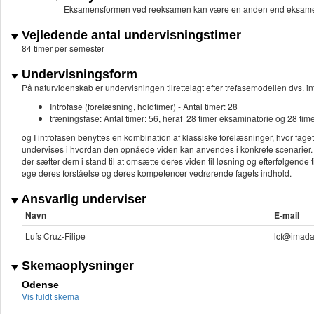
Eksamensformen ved reeksamen kan være en anden end eksame
Vejledende antal undervisningstimer
84 timer per semester
Undervisningsform
På naturvidenskab er undervisningen tilrettelagt efter trefasemodellen dvs. in
Introfase (forelæsning, holdtimer) - Antal timer: 28
træningsfase: Antal timer: 56, heraf 28 timer eksaminatorie og 28 time
og I introfasen benyttes en kombination af klassiske forelæsninger, hvor fa
undervises i hvordan den opnåede viden kan anvendes i konkrete scenarier. 
der sætter dem i stand til at omsætte deres viden til løsning og efterfølgen
øge deres forståelse og deres kompetencer vedrørende fagets indhold.
Ansvarlig underviser
Navn
E-mail
Luís Cruz-Filipe
lcf@imada
Skemaoplysninger
Odense
Vis fuldt skema