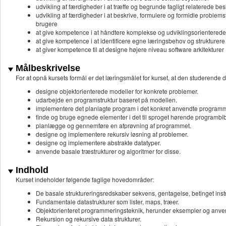
udvikling af færdigheder i at træffe og begrunde fagligt relaterede bes
udvikling af færdigheder i at beskrive, formulere og formidle problemst
brugere
at give kompetence i at håndtere komplekse og udviklingsorientered
at give kompetence i at identificere egne læringsbehov og strukturere 
at giver kompetence til at designe højere niveau software arkitekturer
Målbeskrivelse
For at opnå kursets formål er det læringsmålet for kurset, at den studerende d
designe objektorienterede modeller for konkrete problemer.
udarbejde en programstruktur baseret på modellen.
implementere det planlagte program i det konkret anvendte program
finde og bruge egnede elementer i det til sproget hørende programbib
planlægge og gennemføre en afprøvning af programmet.
designe og implementere rekursiv løsning af problemer.
designe og implementere abstrakte datatyper.
anvende basale træstrukturer og algoritmer for disse.
Indhold
Kurset indeholder følgende faglige hovedområder:
De basale struktureringsredskaber sekvens, gentagelse, betinget inst
Fundamentale datastrukturer som lister, maps, træer.
Objektorienteret programmeringsteknik, herunder eksempler og anve
Rekursion og rekursive data strukturer.