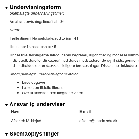
Undervisningsform
Skemalagte undervisningstimer:
Antal undervisningstimer i alt: 86
Heraf:
Fællestimer i klasselokale/auditorium: 41
Holdtimer i klasselokale: 45
Under forelæsningerne introduceres begreber, algoritmer og modeller samme
individuelt, derefter diskuterer med deres medstuderende og til sidst gen
ind i indholdet, der er dækket i tidligere forelæsninger. Disse timer inkluderer
Andre planlagte undervisningsaktiviteter:
Løse opgaver
Læse den tildelte literatur
Øve at anvende den tilegnede viden
Ansvarlig underviser
Navn
E-mail
Afsaneh M. Nejad
afsane@imada.sdu.dk
Skemaoplysninger