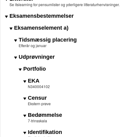
Se itslearning for pensumlister og yderligere litteraturhenvisninger.
Eksamensbestemmelser
Eksamenselement a)
Tidsmæssig placering
Efterår og januar
Udprøvninger
Portfolio
EKA
N340004102
Censur
Ekstern prøve
Bedømmelse
7-trinsskala
Identifikation