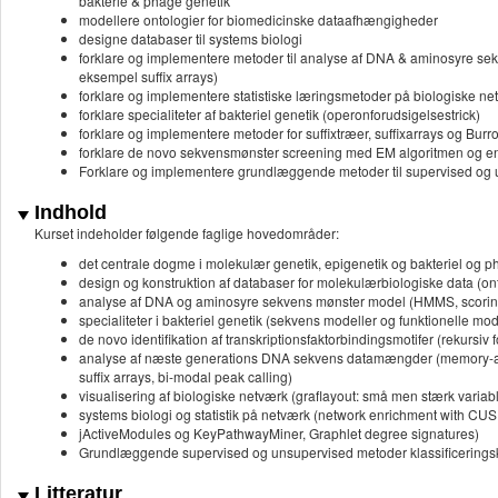
bakterie & phage genetik
modellere ontologier for biomedicinske dataafhængigheder
designe databaser til systems biologi
forklare og implementere metoder til analyse af DNA & aminosyre sekv
eksempel suffix arrays)
forklare og implementere statistiske læringsmetoder på biologiske n
forklare specialiteter af bakteriel genetik (operonforudsigelsestrick)
forklare og implementere metoder for suffixtræer, suffixarrays og Bu
forklare de novo sekvensmønster screening med EM algoritmen og en
Forklare og implementere grundlæggende metoder til supervised og 
Indhold
Kurset indeholder følgende faglige hovedområder:
det centrale dogme i molekulær genetik, epigenetik og bakteriel og p
design og konstruktion af databaser for molekulærbiologiske data 
analyse af DNA og aminosyre sekvens mønster model (HMMS, scoringsm
specialiteter i bakteriel genetik (sekvens modeller og funktionelle mo
de novo identifikation af transkriptionsfaktorbindingsmotifer (rekursi
analyse af næste generations DNA sekvens datamængder (memory-aw
suffix arrays, bi-modal peak calling)
visualisering af biologiske netværk (graflayout: små men stærk variabl
systems biologi og statistik på netværk (network enrichment with CU
jActiveModules og KeyPathwayMiner, Graphlet degree signatures)
Grundlæggende supervised og unsupervised metoder klassificeringskr
Litteratur