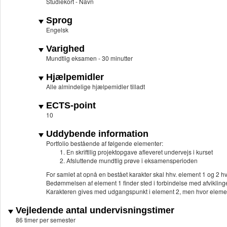
Studiekort - Navn
Sprog
Engelsk
Varighed
Mundtlig eksamen - 30 minutter
Hjælpemidler
Alle almindelige hjælpemidler tilladt
ECTS-point
10
Uddybende information
Portfolio bestående af følgende elementer:
En skriftllig projektopgave afleveret undervejs i kurset
Afsluttende mundtlig prøve i eksamensperioden
For samlet at opnå en bestået karakter skal hhv. element 1 og 2 hve
Bedømmelsen af element 1 finder sted i forbindelse med afviklin
Karakteren gives med udgangspunkt i element 2, men hvor element
Vejledende antal undervisningstimer
86 timer per semester