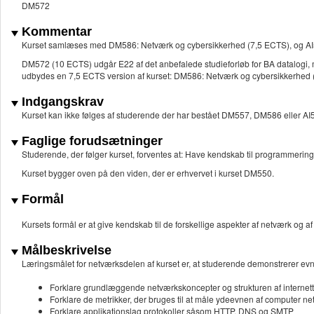
DM572
Kommentar
Kurset samlæses med DM586: Netværk og cybersikkerhed (7,5 ECTS), og AI
DM572 (10 ECTS) udgår E22 af det anbefalede studieforløb for BA datalogi, m
udbydes en 7,5 ECTS version af kurset: DM586: Netværk og cybersikkerhed 
Indgangskrav
Kurset kan ikke følges af studerende der har bestået DM557, DM586 eller AI
Faglige forudsætninger
Studerende, der følger kurset, forventes at:
Have kendskab til programmering
Kurset bygger oven på den viden, der er erhvervet i kurset DM550.
Formål
Kursets formål er at give kendskab til de forskellige aspekter af netværk og a
Målbeskrivelse
Læringsmålet for netværksdelen af kurset er, at studerende demonstrerer evne
Forklare grundlæggende netværkskoncepter og strukturen af internett
Forklare de metrikker, der bruges til at måle ydeevnen af computer n
Forklare applikationslag protokoller såsom HTTP, DNS og SMTP