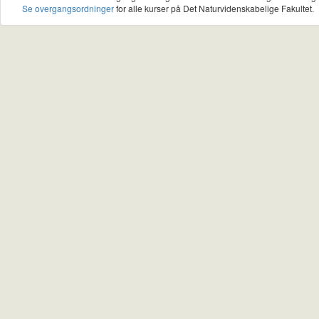
Se overgangsordninger
for alle kurser på Det Naturvidenskabelige Fakultet.