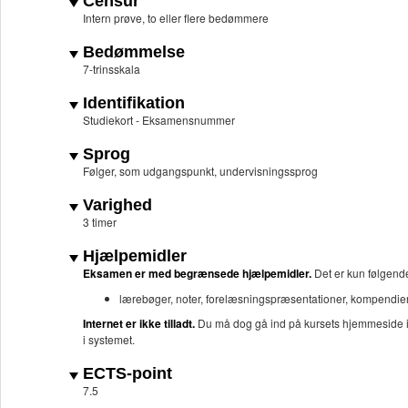
Censur
Intern prøve, to eller flere bedømmere
Bedømmelse
7-trinsskala
Identifikation
Studiekort - Eksamensnummer
Sprog
Følger, som udgangspunkt, undervisningssprog
Varighed
3 timer
Hjælpemidler
Eksamen er med begrænsede hjælpemidler.
Det er kun følgende
lærebøger, noter, forelæsningspræsentationer, kompendie
Internet er ikke tilladt.
Du må dog gå ind på kursets hjemmeside i i
i systemet.
ECTS-point
7.5