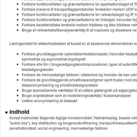
Forklare funktionaliteten og grænsefladerne for applikationslaget af 
Forklare kravene til transportlagsprotokoller, forskellen mellem UDP
Forklare funktionaliteten og grænsefladerne for netværkslaget og IP, 
Forklare funktionaliteten og grænsefladerne for linklaget, herunder fej
Forklare karakteristiske forskelle mellem trådløse og ikke-trådløse ne
Bruge et netværkstrafikanalyseværktøj til at inspicere og dissekere ne
Læringsmålet for sikkerhedsdelen af kurset er, at studerende demonstrerer evn
Forklare grundlæggende cybersikkerhedskoncepter, herunder beskyttels
symmetrisk og asymmetrisk kryptografi
Forklare alle trin i brugeradgangskontrolproceduren, typer af autentifi
tekstadgangskoder
Forklare de menneskelige faktorer i sikkerhed og hvordan de kan udnytt
Forklare de grundlæggende privatlivsparadigmer samt trusler mod dat
dataanonymisering og privatlivsdesignpraksis
Bruge specialiserede værktøjer til at udføre gætangreb på adgangsk
Bruge angrebstreer som et modelleringsværktøj i trusselsanalyser
Udføre anonymisering af datasæt
Indhold
Kurset indeholder følgende faglige hovedområder: Netværksslag, basale net
"public key"), key distribution og brugerautentificering, transportniveausikke
penetrationstest, social engineering, menneskelige faktorer.