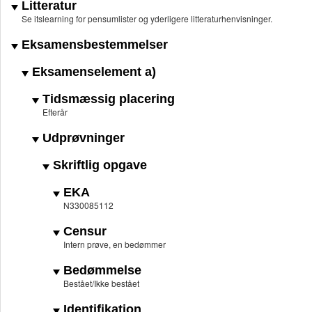
Litteratur
Se itslearning for pensumlister og yderligere litteraturhenvisninger.
Eksamensbestemmelser
Eksamenselement a)
Tidsmæssig placering
Efterår
Udprøvninger
Skriftlig opgave
EKA
N330085112
Censur
Intern prøve, en bedømmer
Bedømmelse
Bestået/Ikke bestået
Identifikation