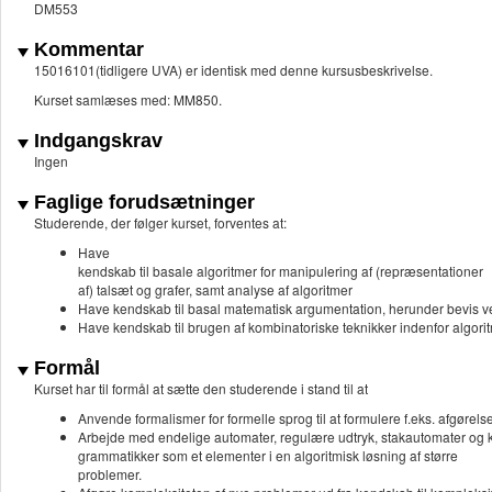
DM553
Kommentar
15016101(tidligere UVA) er identisk med denne kursusbeskrivelse.
Kurset samlæses med: MM850.
Indgangskrav
Ingen
Faglige forudsætninger
Studerende, der følger kurset, forventes at:
Have
kendskab til basale algoritmer for manipulering af (repræsentationer
af) talsæt og grafer, samt analyse af algoritmer
Have kendskab til basal matematisk argumentation, herunder bevis ved
Have kendskab til brugen af kombinatoriske teknikker indenfor algorit
Formål
Kurset har til formål at sætte den studerende i stand til at
Anvende formalismer for formelle sprog til at formulere f.eks. afgørel
Arbejde med endelige automater, regulære udtryk, stakautomater og k
grammatikker som et elementer i en algoritmisk løsning af større
problemer.