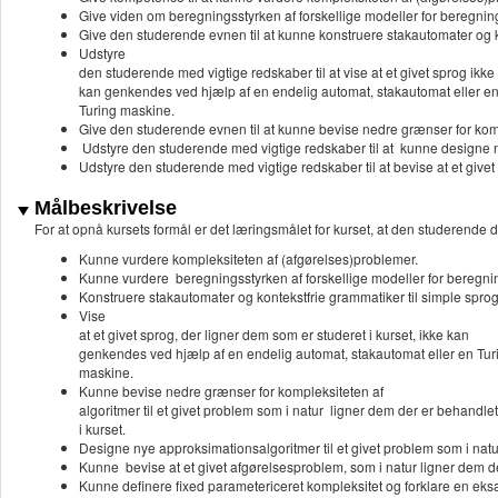
Give viden om beregningsstyrken af forskellige modeller for beregnin
Give den studerende evnen til at kunne konstruere stakautomater og ko
Udstyre
den studerende med vigtige redskaber til at vise at et givet sprog ikke
kan genkendes ved hjælp af en endelig automat, stakautomat eller e
Turing maskine.
Give den studerende evnen til at kunne bevise nedre grænser for kompl
Udstyre den studerende med vigtige redskaber til at kunne designe 
Udstyre den studerende med vigtige redskaber til at bevise at et givet
Målbeskrivelse
For at opnå kursets formål er det læringsmålet for kurset, at den studerende d
Kunne vurdere kompleksiteten af (afgørelses)problemer.
Kunne vurdere beregningsstyrken af forskellige modeller for beregni
Konstruere stakautomater og kontekstfrie grammatiker til simple sprog
Vise
at et givet sprog, der ligner dem som er studeret i kurset, ikke kan
genkendes ved hjælp af en endelig automat, stakautomat eller en Tur
maskine.
Kunne bevise nedre grænser for kompleksiteten af
algoritmer til et givet problem som i natur ligner dem der er behandlet
i kurset.
Designe nye approksimationsalgoritmer til et givet problem som i natu
Kunne bevise at et givet afgørelsesproblem, som i natur ligner dem der
Kunne definere fixed parametericeret kompleksitet og forklare en eks