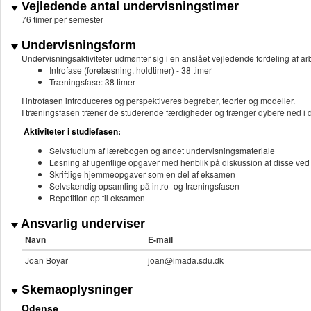
Vejledende antal undervisningstimer
76 timer per semester
Undervisningsform
Undervisningsaktiviteter udmønter sig i en anslået vejledende fordeling af
Introfase (forelæsning, holdtimer) - 38 timer
Træningsfase: 38 timer
I introfasen introduceres og perspektiveres begreber, teorier og modeller.
I træningsfasen træner de studerende færdigheder og trænger dybere ned i de
Aktiviteter i studiefasen:
Selvstudium af lærebogen og andet undervisningsmateriale
Løsning af ugentlige opgaver med henblik på diskussion af disse ved
Skriftlige hjemmeopgaver som en del af eksamen
Selvstændig opsamling på intro- og træningsfasen
Repetition op til eksamen
Ansvarlig underviser
Navn
E-mail
Joan Boyar
joan@imada.sdu.dk
Skemaoplysninger
Odense