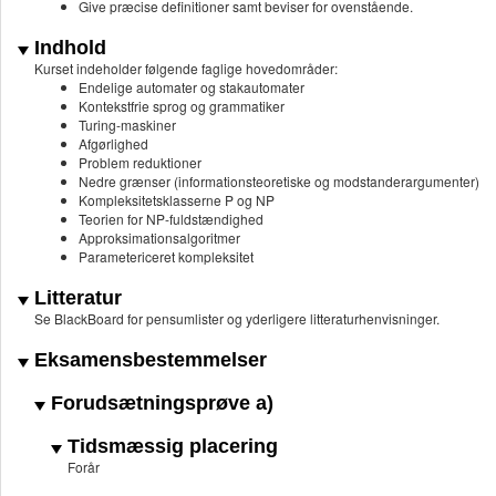
Give præcise definitioner samt beviser for ovenstående.
Indhold
Kurset indeholder følgende faglige hovedområder:
Endelige automater og stakautomater
Kontekstfrie sprog og grammatiker
Turing-maskiner
Afgørlighed
Problem reduktioner
Nedre grænser (informationsteoretiske og modstanderargumenter)
Kompleksitetsklasserne P og NP
Teorien for NP-fuldstændighed
Approksimationsalgoritmer
Parametericeret kompleksitet
Litteratur
Se BlackBoard for pensumlister og yderligere litteraturhenvisninger.
Eksamensbestemmelser
Forudsætningsprøve a)
Tidsmæssig placering
Forår