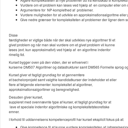
Afgøre kompleksiteten af nye problemer ud fra kendskab til kompleksit
Vurdere om et problem kan løses ved hjælp af en computer eller om de
Argumentere for NP-komplethed af problemer.
Vurdere muligheden for at udvikle en approksimationsalgoritme eller 
Give nedre grænser for kompleksiteten af problemer der ligner dem so
Disse
færdigheder er vigtige både når der skal udvikles nye algoritmer til et
givet problem og når man skal vurdere om et givet problem vil kunne
løses (evt. kun approksimativt) ved hjælp af en algoritme indenfor
rimelig tid.
Kurset bygger oven på den viden, der er erhvervet i
kurserne DM507 Algoritmer og datastrukturer samt DM565 Formelle sprog o
Kurset giver et fagligt grundlag for at gennemføre
et bachelorprojekt samt valgfrie kandidatkurser der indeholder et eller
flere af følgende elementer: kompleksitet af algoritmer,
approksimationsalgoritmer og beregnelighed.
Desuden giver kurset,
suppleret med ovennævnte type af kurser, et fagligt grundlag for at
lave et speciale indenfor algoritmiske og kompleksitetsteoretiske
emner.
I forhold til uddannelsens kompetenceprofil har kurset eksplicit fokus på at:
Give kompetence til at kunne vurdere kompleksiteten af (afgørelses)p