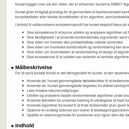
Kurset bygger oven på den viden, der er erhvervet i kurserne DM507 Algo
Kurset giver et fagligt grundlag for at gennemføre et bachelorprojekt sam
kompleksiteten eller bevise korrektheden af en algoritme, samt probabilis
I forhold til uddannelsens kompetenceprofil har kurset eksplicit fokus på a
Give kompetence til at kunne udvikle og analysere algoritmer ud f
Give færdigheder i at anvende kombinatoriske argumenter, samt di
Give viden om hvordan den probabilistiske metode anvendes
Give viden om hvorledes kombinatorik og randomisering kan anvend
Give viden om anvendelsen af randomisering af design af algoritm
Give kompetencer til at udvikle nye varianter af centrale algoritme
Målbeskrivelse
For at opnå kursets formål er det læringsmålet for kurset, at den studeren
Anvende de i kurset gennemgåede tælleteknikker til at bestemme
Anvende de i kurset gennemgåede begreber fra diskret sandsynlighe
Løse lineære rekursionsligninger
Udvikle og analysere basale randomiserede algoritmer under bru
Anvende teknikker fra universel hashing til udvælgelse af hash fu
Anvende algoritmer fra kurset til at finde forekomster af en given te
Opskrive en endelig automat som svarer til tekstsøgningsproblemet
Opstille en strømningsmodel for problemer som ligner dem der dæ
Indhold