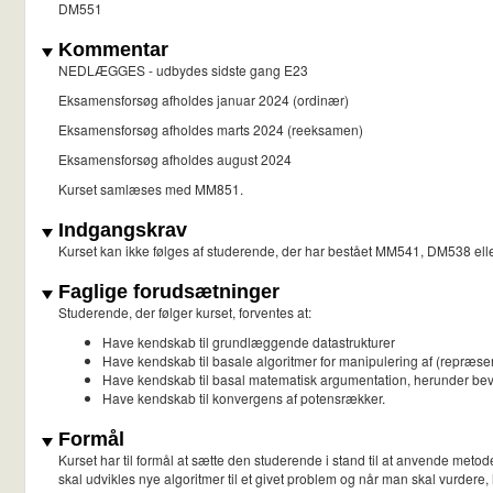
DM551
Kommentar
NEDLÆGGES - udbydes sidste gang E23
Eksamensforsøg afholdes januar 2024 (ordinær)
Eksamensforsøg afholdes marts 2024 (reeksamen)
Eksamensforsøg afholdes august 2024
Kurset samlæses med MM851.
Indgangskrav
Kurset kan ikke følges af studerende, der har bestået MM541, DM538 e
Faglige forudsætninger
Studerende, der følger kurset, forventes at:
Have kendskab til grundlæggende datastrukturer
Have kendskab til basale algoritmer for manipulering af (repræse
Have kendskab til basal matematisk argumentation, herunder bevis
Have kendskab til konvergens af potensrækker.
Formål
Kurset har til formål at sætte den studerende i stand til at anvende meto
skal udvikles nye algoritmer til et givet problem og når man skal vurdere, 