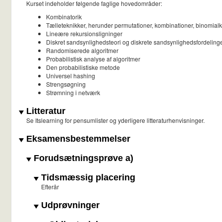
Kurset indeholder følgende faglige hovedområder:
Kombinatorik
Tælleteknikker, herunder permutationer, kombinationer, binomialko
Lineære rekursionsligninger
Diskret sandsynlighedsteori og diskrete sandsynlighedsfordeling
Randomiserede algoritmer
Probabilistisk analyse af algoritmer
Den probabilistiske metode
Universel hashing
Strengsøgning
Strømning i netværk
Litteratur
Se Itslearning for pensumlister og yderligere litteraturhenvisninger.
Eksamensbestemmelser
Forudsætningsprøve a)
Tidsmæssig placering
Efterår
Udprøvninger