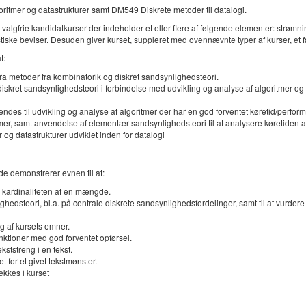
ritmer og datastrukturer samt DM549 Diskrete metoder til datalogi.
t valgfrie kandidatkurser der indeholder et eller flere af følgende elementer: strø
tiske beviser. Desuden giver kurset, suppleret med ovennævnte typer af kurser, et f
t:
ra metoder fra kombinatorik og diskret sandsynlighedsteori.
skret sandsynlighedsteori i forbindelse med udvikling og analyse af algoritmer og 
es til udvikling og analyse af algoritmer der har en god forventet køretid/perfor
er, samt anvendelse af elementær sandsynlighedsteori til at analysere køretiden a
r og datastrukturer udviklet inden for datalogi
de demonstrerer evnen til at:
 kardinaliteten af en mængde.
dsteori, bl.a. på centrale diskrete sandsynlighedsfordelinger, samt til at vurdere f
g af kursets emner.
nktioner med god forventet opførsel.
kststreng i en tekst.
 for et givet tekstmønster.
kkes i kurset