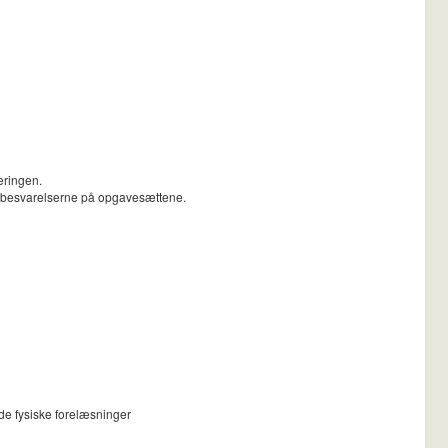
ueringen.
e besvarelserne på opgavesættene.
 de fysiske forelæsninger