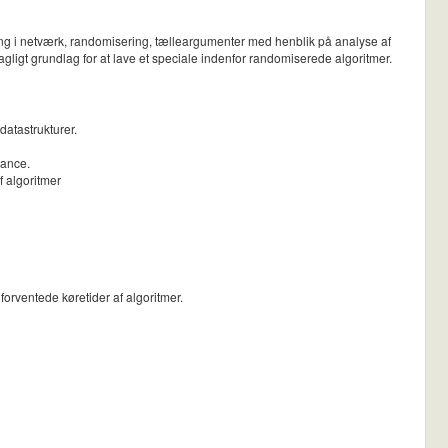
mning i netværk, randomisering, tælleargumenter med henblik på analyse af
agligt grundlag for at lave et speciale indenfor randomiserede algoritmer.
datastrukturer.
mance.
f algoritmer
orventede køretider af algoritmer.