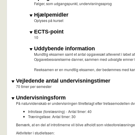
Følger, som udgangspunkt, undervisningssprog
Hjælpemidler
Oplyses på kurset
ECTS-point
10
Uddybende information
Mundtlig eksamen samt et antal opgavesæt afleveret i løbet af
Opgavebesvarelserne danner, sammen med udvalgte emner fra 
Reeksamen er en mundtlig eksamen, der bedømmes med karakt
Vejledende antal undervisningstimer
70 timer per semester
Undervisningsform
På naturvidenskab er undervisningen tilrettelagt efter trefasemodellen dvs
Introfase (forelæsning) - Antal timer: 40
Træningsfase: Antal timer: 30
Bemærk, at en del af introtimerne vil blive afholdt som videoforelæsninge
Aktiviteter i studiefasen: