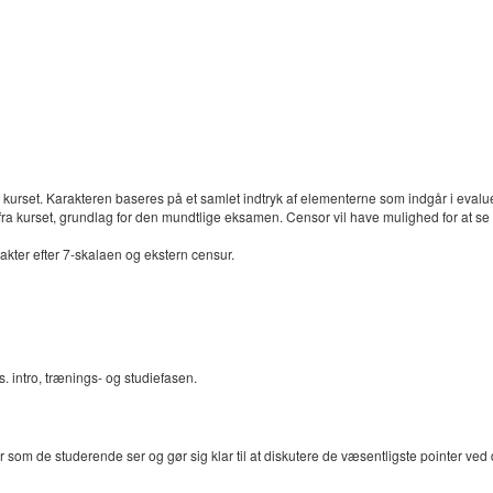
 kurset. Karakteren baseres på et samlet indtryk af elementerne som indgår i eval
kurset, grundlag for den mundtlige eksamen. Censor vil have mulighed for at s
er efter 7-skalaen og ekstern censur.
. intro, trænings- og studiefasen.
r som de studerende ser og gør sig klar til at diskutere de væsentligste pointer ved