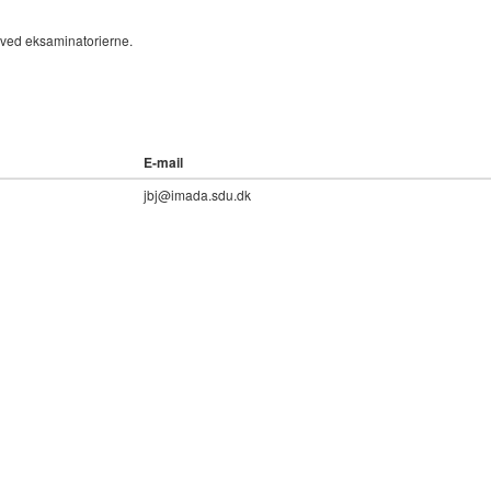
 ved eksaminatorierne.
E-mail
jbj@imada.sdu.dk