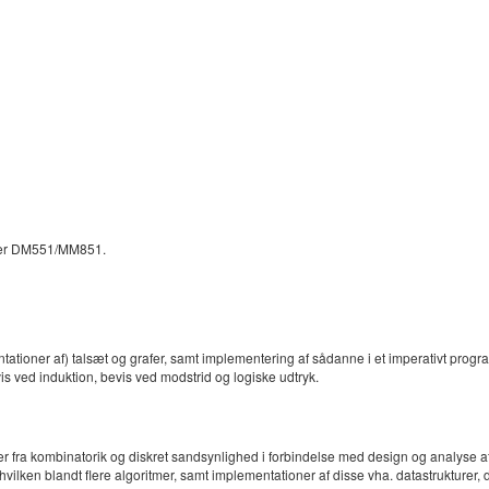
ller DM551/MM851.
ntationer af) talsæt og grafer, samt implementering af sådanne i et imperativt pro
 ved induktion, bevis ved modstrid og logiske udtryk.
der fra kombinatorik og diskret sandsynlighed i forbindelse med design og analyse a
hvilken blandt flere algoritmer, samt implementationer af disse vha. datastrukturer, d