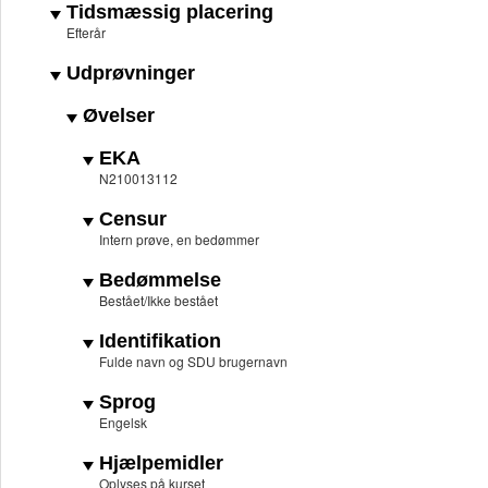
Tidsmæssig placering
Efterår
Udprøvninger
Øvelser
EKA
N210013112
Censur
Intern prøve, en bedømmer
Bedømmelse
Bestået/Ikke bestået
Identifikation
Fulde navn og SDU brugernavn
Sprog
Engelsk
Hjælpemidler
Oplyses på kurset