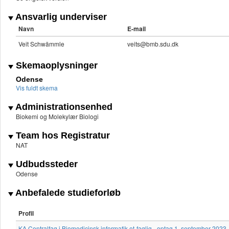
Ansvarlig underviser
Navn
E-mail
Veit Schwämmle
veits@bmb.sdu.dk
Skemaoplysninger
Odense
Vis fuldt skema
Administrationsenhed
Biokemi og Molekylær Biologi
Team hos Registratur
NAT
Udbudssteder
Odense
Anbefalede studieforløb
Profil
KA Centralfag i Biomedicinsk informatik et-faglig - optag 1. september 2023,