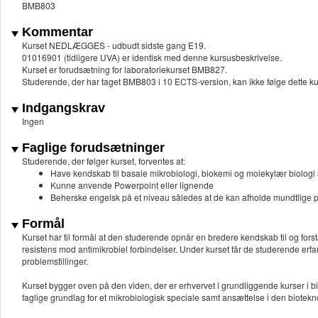
BMB803
Kommentar
Kurset NEDLÆGGES - udbudt sidste gang E19.
01016901 (tidligere UVA) er identisk med denne kursusbeskrivelse.
Kurset er forudsætning for laboratoriekurset BMB827.
Studerende, der har taget BMB803 i 10 ECTS-version, kan ikke følge dette k
Indgangskrav
Ingen
Faglige forudsætninger
Studerende, der følger kurset, forventes at:
Have kendskab til basale mikrobiologi, biokemi og molekylær biologi 
Kunne anvende Powerpoint eller lignende
Beherske engelsk på et niveau således at de kan afholde mundtlige p
Formål
Kurset har til formål at den studerende opnår en bredere kendskab til og for
resistens mod antimikrobiel forbindelser. Under kurset får de studerende erfar
problemstillinger.
Kurset bygger oven på den viden, der er erhvervet i grundliggende kurser i b
faglige grundlag for et mikrobiologisk speciale samt ansættelse i den biotekn