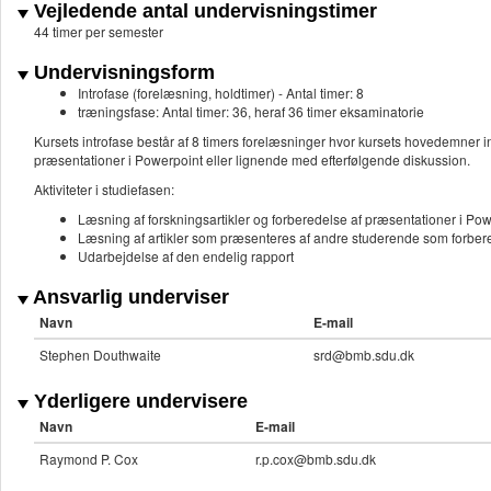
Vejledende antal undervisningstimer
44 timer per semester
Undervisningsform
Introfase (forelæsning, holdtimer) - Antal timer: 8
træningsfase: Antal timer: 36, heraf 36 timer eksaminatorie
Kursets introfase består af 8 timers forelæsninger hvor kursets hovedemner
præsentationer i Powerpoint eller lignende med efterfølgende diskussion.
Aktiviteter i studiefasen:
Læsning af forskningsartikler og forberedelse af præsentationer i Pow
Læsning af artikler som præsenteres af andre studerende som forberede
Udarbejdelse af den endelig rapport
Ansvarlig underviser
Navn
E-mail
Stephen Douthwaite
srd@bmb.sdu.dk
Yderligere undervisere
Navn
E-mail
Raymond P. Cox
r.p.cox@bmb.sdu.dk