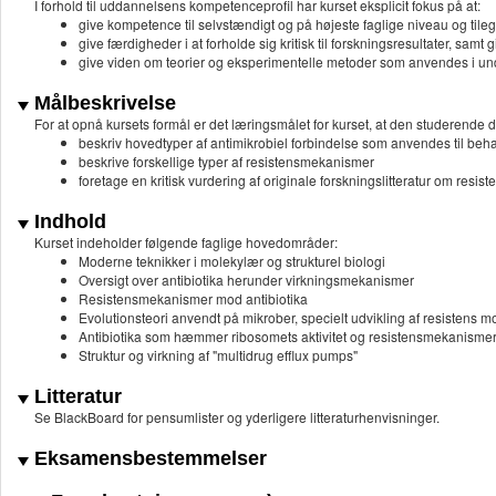
I forhold til uddannelsens kompetenceprofil har kurset eksplicit fokus på at:
give kompetence til selvstændigt og på højeste faglige niveau og til
give færdigheder i at forholde sig kritisk til forskningsresultater, samt
give viden om teorier og eksperimentelle metoder som anvendes i und
Målbeskrivelse
For at opnå kursets formål er det læringsmålet for kurset, at den studerende d
beskriv hovedtyper af antimikrobiel forbindelse som anvendes til be
beskrive forskellige typer af resistensmekanismer
foretage en kritisk vurdering af originale forskningslitteratur om resi
Indhold
Kurset indeholder følgende faglige hovedområder:
Moderne teknikker i molekylær og strukturel biologi
Oversigt over antibiotika herunder virkningsmekanismer
Resistensmekanismer mod antibiotika
Evolutionsteori anvendt på mikrober, specielt udvikling af resistens mo
Antibiotika som hæmmer ribosomets aktivitet og resistensmekanisme
Struktur og virkning af "multidrug efflux pumps"
Litteratur
Se BlackBoard for pensumlister og yderligere litteraturhenvisninger.
Eksamensbestemmelser