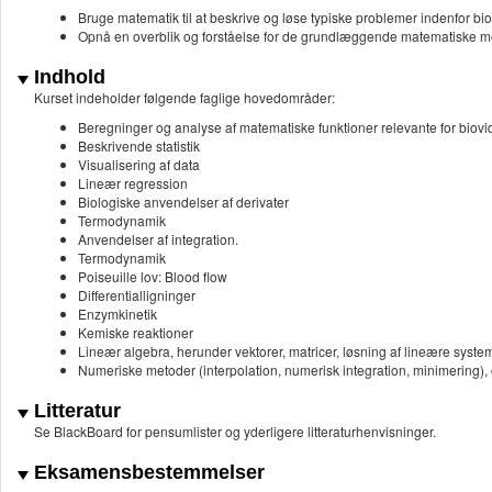
Bruge matematik til at beskrive og løse typiske problemer indenfor b
Opnå en overblik og forståelse for de grundlæggende matematiske m
Indhold
Kurset indeholder følgende faglige hovedområder:
Beregninger og analyse af matematiske funktioner relevante for biov
Beskrivende statistik
Visualisering af data
Lineær regression
Biologiske anvendelser af derivater
Termodynamik
Anvendelser af integration.
Termodynamik
Poiseuille lov: Blood flow
Differentialligninger
Enzymkinetik
Kemiske reaktioner
Lineær algebra, herunder vektorer, matricer, løsning af lineære system
Numeriske metoder (interpolation, numerisk integration, minimering)
Litteratur
Se BlackBoard for pensumlister og yderligere litteraturhenvisninger.
Eksamensbestemmelser