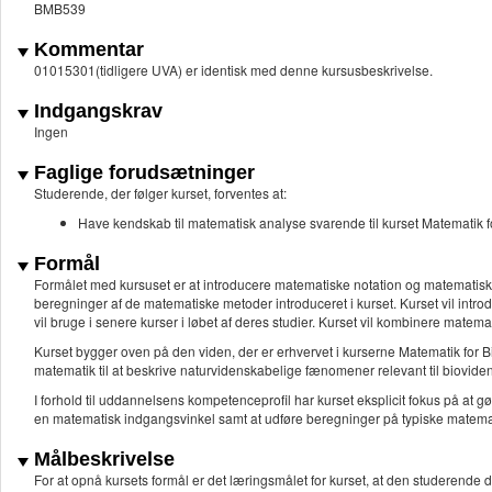
BMB539
Kommentar
01015301(tidligere UVA) er identisk med denne kursusbeskrivelse.
Indgangskrav
Ingen
Faglige forudsætninger
Studerende, der følger kurset, forventes at:
Have kendskab til matematisk analyse svarende til kurset Matematik 
Formål
Formålet med kursuset er at introducere matematiske notation og matematisk
beregninger af de matematiske metoder introduceret i kurset. Kurset vil int
vil bruge i senere kurser i løbet af deres studier. Kurset vil kombinere matema
Kurset bygger oven på den viden, der er erhvervet i kurserne Matematik for B
matematik til at beskrive naturvidenskabelige fænomener relevant til biovid
I forhold til uddannelsens kompetenceprofil har kurset eksplicit fokus på at 
en matematisk indgangsvinkel samt at udføre beregninger på typiske matemati
Målbeskrivelse
For at opnå kursets formål er det læringsmålet for kurset, at den studerende d