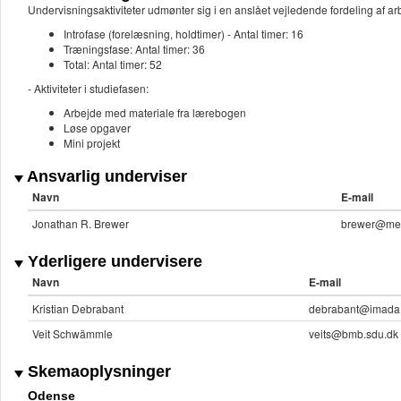
Undervisningsaktiviteter udmønter sig i en anslået vejledende fordeling af
Introfase (forelæsning, holdtimer) - Antal timer: 16
Træningsfase: Antal timer: 36
Total: Antal timer: 52
- Aktiviteter i studiefasen:
Arbejde med materiale fra lærebogen
Løse opgaver
Mini projekt
Ansvarlig underviser
Navn
E-mail
Jonathan R. Brewer
brewer@me
Yderligere undervisere
Navn
E-mail
Kristian Debrabant
debrabant@imada.
Veit Schwämmle
veits@bmb.sdu.dk
Skemaoplysninger
Odense